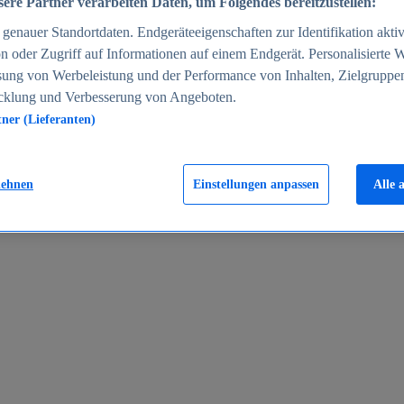
ere Partner verarbeiten Daten, um Folgendes bereitzustellen:
enauer Standortdaten. Endgeräteeigenschaften zur Identifikation aktiv
n oder Zugriff auf Informationen auf einem Endgerät. Personalisierte
sung von Werbeleistung und der Performance von Inhalten, Zielgruppe
cklung und Verbesserung von Angeboten.
tner (Lieferanten)
en 2024
lehnen
Einstellungen anpassen
Alle 
rgeld in Deutschland 2005-2025