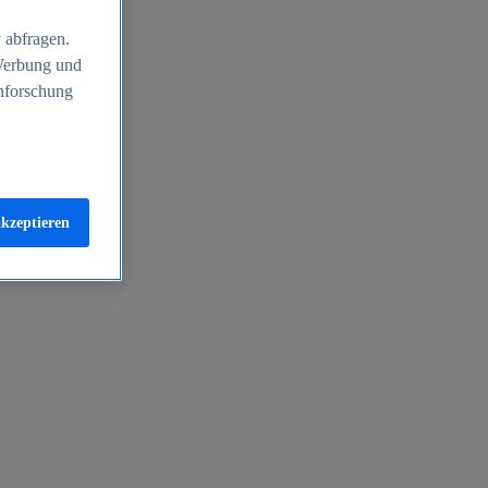
 abfragen.
 Werbung und
nforschung
akzeptieren