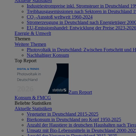
Aktuelle Statistiken
Industriestrompreise inkl. Stromsteuer in Deutschland 1
Treibhausgasemissionen nach Sektoren in Deutschland 
CO₂-Ausstoß weltweit 1960-2024
Stromerzeugung in Deutschland nach Energieträger 200
EU-Emissionshandel: Entwicklung der Preise 2023-202
Energie & Umwelt
Themen
Weitere Themen
Photovoltaik in Deutschland: Zwischen Fortschritt und 
Nachhaltiger Konsum
Top Report
Zum Report
Konsum & FMCG
Beliebte Statistiken
Aktuelle Statistiken
Vegetarier in Deutschland 2015-2025
Bierkonsum in Deutschland pro Kopf 1950-2025
Anzahl der Haustiere in deutschen Haushalten nach Tier
Umsatz mit Bio-Lebensmitteln in Deutschland 2000-202
Anzahl der Veganer in Deutschland 2015-2025