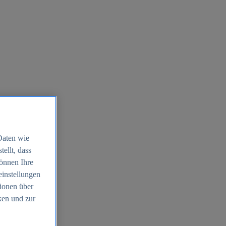
Daten wie
ellt, dass
können Ihre
einstellungen
ionen über
ken und zur