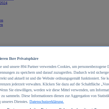
 2024
en
en
ieren Ihre Privatsphäre
te und unsere
894
Partner verwenden Cookies, um personenbezogene 
ennungen zu speichern und darauf zuzugreifen. Dadurch wird sichergest
orrekt und aktuell ist und die Website ordnungsgemäß funktioniert. Sie 
025
renzen jederzeit verwalten. Klicken Sie dazu auf die Schaltfläche „Vor
schland 2025
Wenn Sie einwilligen, werden wir diese Mittel verwenden, um Informat
 zu sammeln. Diese Informationen dienen zur Aggregation von Statisti
 unseres Dienstes.
Datenschutzerklärung.