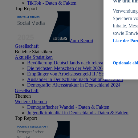
Wir und uns
TikTok - Daten & Fakten
Top Report
Verwendung g
Speichern vo
Inhalte, Mes
sowie Entwi
Zum Report
Liste der Par
Gesellschaft
Beliebte Statistiken
Aktuelle Statistiken
Bevölkerung Deutschlands nach relevanten Altersgrupp
Optionale ab
Die reichsten Menschen der Welt 2026
Empfänger von Arbeitslosengeld II / Sozialgeld / Bürge
Ausländer in Deutschland nach Nationalität 2025
Demografie: Altersstruktur in Deutschland 2024
Gesellschaft
Themen
Weitere Themen
Demografischer Wandel - Daten & Fakten
Jugendkriminalität in Deutschland - Daten & Fakten
Top Report