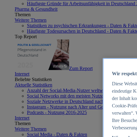
Häufigste Gründe für Arbeitsunfähigkeit in Deutschland
Pharma & Gesundheit
Themen
Weitere Themen
Statistiken zu psychischen Erkrankungen - Daten & Fakt
Häufigste Todesursachen in Deutschland - Daten & Fakt
Top Report
Zum Report
Wir respekt
Internet
Beliebte Statistiken
Diese Websi
Aktuelle Statistiken
Anzahl der Social-Media-Nutzer weltweit 2012-2025
eindeutige K
Social Networks mit den meisten Nutzern weltweit 2025
der Inhalt k
Soziale Netzwerke in Deutschland nach Generationen 2
Cookie-Präfe
Instagram - Nutzung nach Alter und Geschlecht in Deut
Podcasts - Nutzung 2016-2025
verwalten“. 
Internet
Ihre Besuche
Themen
Verbesserung
Weitere Themen
Social Media - Daten & Fakten