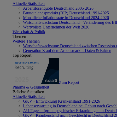
Aktuelle Statistiken
Arbeitslosenquote Deutschland 2005-2026
Bruttoinlandsprodukt (BIP) Deutschland 1991-2025
Monatliche Inflationsrate in Deutschland 2024-2026
Wirtschaftswachstum Deutschland - Veränderung des B
Wertvollste Unternehmen der Welt 2026
Wirtschaft & Politik
Themen
Weitere Themen
Wirtschaftswachstum: Deutschland zwischen Rezession 
Generation Z auf dem Arbeitsmarkt - Daten & Fakten
Top Report
Zum Report
Pharma & Gesundheit
Beliebte Statistiken
Aktuelle Statistiken
GKV - Entwicklung Krankenstand 1991-2026
Lebenserwartung in Deutschland bei Geburt nach Gesch
AU-Tage aufgrund psychischer Erkrankungen in Deutsc
GKV - Krankenstand nach Geschlecht in Deutschland 