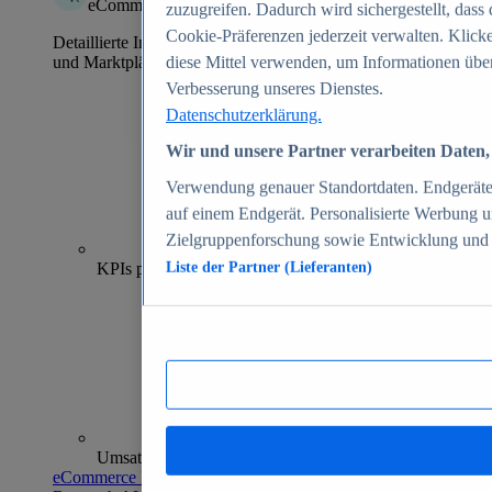
eCommerce Insights
zuzugreifen. Dadurch wird sichergestellt, dass 
Cookie-Präferenzen jederzeit verwalten. Klick
Detaillierte Informationen zu mehr als 39.000 Online-Shops
und Marktplätzen
diese Mittel verwenden, um Informationen über
Verbesserung unseres Dienstes.
Datenschutzerklärung.
Wir und unsere Partner verarbeiten Daten, 
Verwendung genauer Standortdaten. Endgeräteei
auf einem Endgerät. Personalisierte Werbung 
Zielgruppenforschung sowie Entwicklung und
70+
KPIs pro Shop
Liste der Partner (Lieferanten)
Umsatzanalysen und -prognosen
eCommerce Insights entdecken