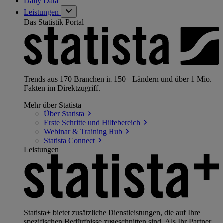
Daily Data
Leistungen
Das Statistik Portal
Trends aus 170 Branchen in 150+ Ländern und über 1 Mio.
Fakten im Direktzugriff.
Mehr über Statista
Über
Statista
Erste Schritte und
Hilfebereich
Webinar & Training
Hub
Statista
Connect
Leistungen
Statista+ bietet zusätzliche Dienstleistungen, die auf Ihre
spezifischen Bedürfnisse zugeschnitten sind. Als Ihr Partner