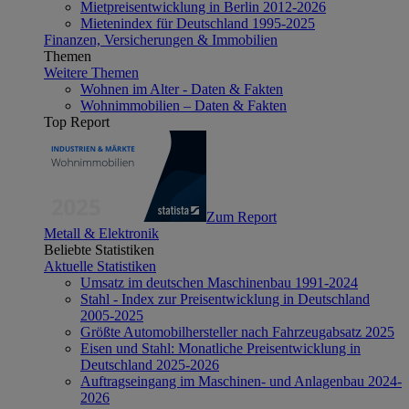
Mietpreisentwicklung in Berlin 2012-2026
Mietenindex für Deutschland 1995-2025
Finanzen, Versicherungen & Immobilien
Themen
Weitere Themen
Wohnen im Alter - Daten & Fakten
Wohnimmobilien – Daten & Fakten
Top Report
Zum Report
Metall & Elektronik
Beliebte Statistiken
Aktuelle Statistiken
Umsatz im deutschen Maschinenbau 1991-2024
Stahl - Index zur Preisentwicklung in Deutschland
2005-2025
Größte Automobilhersteller nach Fahrzeugabsatz 2025
Eisen und Stahl: Monatliche Preisentwicklung in
Deutschland 2025-2026
Auftragseingang im Maschinen- und Anlagenbau 2024-
2026