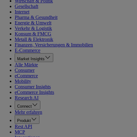
Wirtschaft & Politik
Gesellschaft
Internet
Pharma & Gesundheit
Energie & Umwelt
Verkehr & Logistik
Konsum & FMCG
Metall & Elektronik
Finanzen, Versicherungen & Immobilien
E-Commerce
Market Insights
Alle Märkte
Consumer
eCommerce
Mobility
Consumer Insights
eCommerce Insights
Research AI
Connect
Mehr erfahren
Produkt
Rest API
MCP