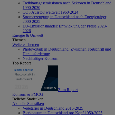
Treibhausgasemissionen nach Sektoren in Deutschland
1990-2030
CO₂-Ausstoß weltweit 1960-2024
Stromerzeugung in Deutschland nach Energieträger
2000-2025
EU-Emissionshandel: Entwicklung der Preise 2023-
2026
Energie & Umwelt
Themen
Weitere Themen
Photovoltaik in Deutschland: Zwischen Fortschritt und
Herausforderung
Nachhaltiger Konsum
Top Report
Zum Report
Konsum & FMCG
Beliebte Statistiken
Aktuelle Statistiken
Vegetarier in Deutschland 2015-2025
Bierkonsum in Deutschland pro Kopf 1950-2025