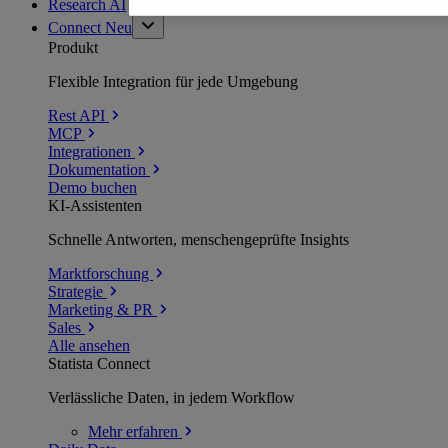
Research AI
Connect
Neu
Produkt
Flexible Integration für jede Umgebung
Rest API
MCP
Integrationen
Dokumentation
Demo buchen
KI-Assistenten
Schnelle Antworten, menschengeprüfte Insights
Marktforschung
Strategie
Marketing & PR
Sales
Alle ansehen
Statista Connect
Verlässliche Daten, in jedem Workflow
Mehr
erfahren