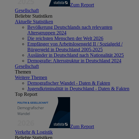
Zum Report
Gesellschaft
Beliebte Statistiken
Aktuelle Statistiken
Bevölkerung Deutschlands nach relevanten
Altersgruppen 2024
Die reichsten Menschen der Welt 2026
Empfänger von Arbeitslosengeld II / Sozialgeld /
Bürgergeld in Deutschland 2005-2025
Ausländer in Deutschland nach Nationalität 2025
Demografie: Altersstruktur in Deutschland 2024
Gesellschaft
Themen
Weitere Themen
Demografischer Wandel - Daten & Fakten
Jugendkriminalität in Deutschland - Daten & Fakten
Top Report
Zum Report
Verkehr & Logistik
Beliebte Statistiken