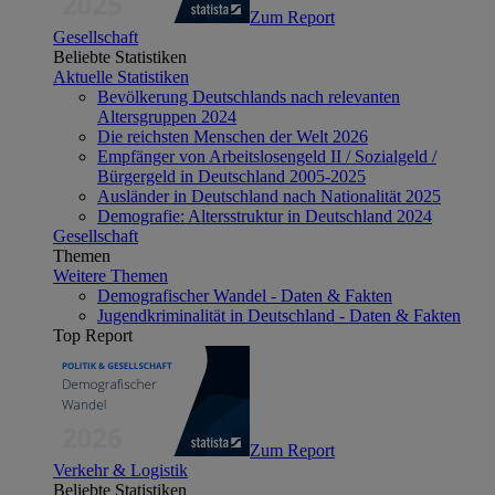
Zum Report
Gesellschaft
Beliebte Statistiken
Aktuelle Statistiken
Bevölkerung Deutschlands nach relevanten
Altersgruppen 2024
Die reichsten Menschen der Welt 2026
Empfänger von Arbeitslosengeld II / Sozialgeld /
Bürgergeld in Deutschland 2005-2025
Ausländer in Deutschland nach Nationalität 2025
Demografie: Altersstruktur in Deutschland 2024
Gesellschaft
Themen
Weitere Themen
Demografischer Wandel - Daten & Fakten
Jugendkriminalität in Deutschland - Daten & Fakten
Top Report
Zum Report
Verkehr & Logistik
Beliebte Statistiken