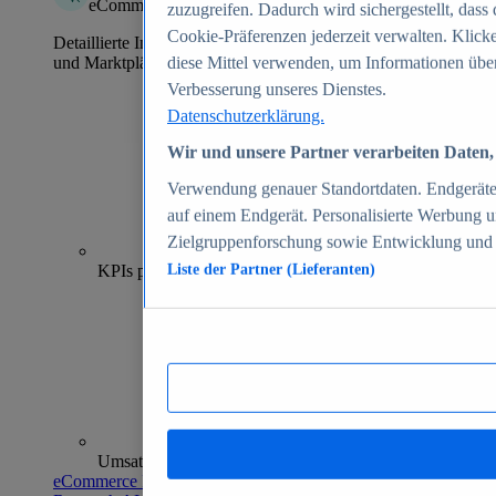
eCommerce Insights
zuzugreifen. Dadurch wird sichergestellt, dass 
Cookie-Präferenzen jederzeit verwalten. Klick
Detaillierte Informationen zu mehr als 39.000 Online-Shops
und Marktplätzen
diese Mittel verwenden, um Informationen über
Verbesserung unseres Dienstes.
Datenschutzerklärung.
Wir und unsere Partner verarbeiten Daten, 
Verwendung genauer Standortdaten. Endgeräteei
auf einem Endgerät. Personalisierte Werbung 
Zielgruppenforschung sowie Entwicklung und
70+
KPIs pro Shop
Liste der Partner (Lieferanten)
Umsatzanalysen und -prognosen
eCommerce Insights entdecken