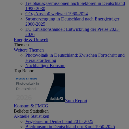
Treibhausgasemissionen nach Sektoren in Deutschland
1990-2030
CO₂-Ausstoß weltweit 1960-2024
Stromerzeugung in Deutschland nach Energieträger
2000-2025
EU-Emissionshandel: Entwicklung der Preise 2023-
2026
Energie & Umwelt
Themen
Weitere Themen
Photovoltaik in Deutschland: Zwischen Fortschritt und
Herausforderung
Nachhaltiger Konsum
Top Report
Zum Report
Konsum & FMCG
Beliebte Statistiken
Aktuelle Statistiken
Vegetarier in Deutschland 2015-2025
Bierkonsum in Deutschland pro Kopf 1950-2025