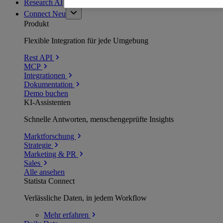
Research AI
Connect
Neu
Produkt
Flexible Integration für jede Umgebung
Rest API
MCP
Integrationen
Dokumentation
Demo buchen
KI-Assistenten
Schnelle Antworten, menschengeprüfte Insights
Marktforschung
Strategie
Marketing & PR
Sales
Alle ansehen
Statista Connect
Verlässliche Daten, in jedem Workflow
Mehr
erfahren