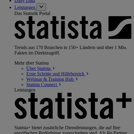
Daily Data
Leistungen
Das Statistik Portal
Trends aus 170 Branchen in 150+ Ländern und über 1 Mio.
Fakten im Direktzugriff.
Mehr über Statista
Über
Statista
Erste Schritte und
Hilfebereich
Webinar & Training
Hub
Statista
Connect
Leistungen
Statista+ bietet zusätzliche Dienstleistungen, die auf Ihre
spezifischen Bedürfnisse zugeschnitten sind. Als Ihr Partner