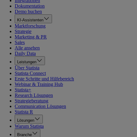
Integrationen
Dokumentation
Demo buchen
KI-Assistenten
Marktforschung
Strategie
Marketing & PR
Sales
Alle ansehen
Daily Data
Leistungen
Über Statista
Statista Connect
Erste Schritte und Hilfebereich
Webinar & Training Hub
Statista+
Research Lösungen
Strategieberatung
Communication Lösungen
Statista R
Lösungen
Warum Statista
Branche