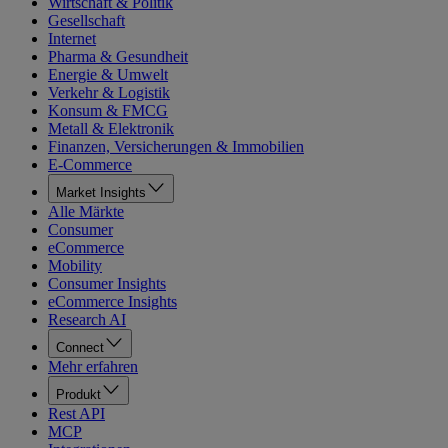
Wirtschaft & Politik
Gesellschaft
Internet
Pharma & Gesundheit
Energie & Umwelt
Verkehr & Logistik
Konsum & FMCG
Metall & Elektronik
Finanzen, Versicherungen & Immobilien
E-Commerce
Market Insights
Alle Märkte
Consumer
eCommerce
Mobility
Consumer Insights
eCommerce Insights
Research AI
Connect
Mehr erfahren
Produkt
Rest API
MCP