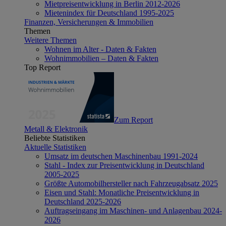
Mietpreisentwicklung in Berlin 2012-2026
Mietenindex für Deutschland 1995-2025
Finanzen, Versicherungen & Immobilien
Themen
Weitere Themen
Wohnen im Alter - Daten & Fakten
Wohnimmobilien – Daten & Fakten
Top Report
Zum Report
Metall & Elektronik
Beliebte Statistiken
Aktuelle Statistiken
Umsatz im deutschen Maschinenbau 1991-2024
Stahl - Index zur Preisentwicklung in Deutschland
2005-2025
Größte Automobilhersteller nach Fahrzeugabsatz 2025
Eisen und Stahl: Monatliche Preisentwicklung in
Deutschland 2025-2026
Auftragseingang im Maschinen- und Anlagenbau 2024-
2026