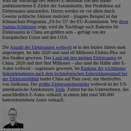
wird die Nachfrage des Sektors E-Mobilität von den immer
ambitionierteren E-Zielen der Autoindustrie, ihre Produktion auf
Elektroautos umzustellen. Hierzu werden sie vor allem durch
Gesetze politische Akteure motiviert – jüngstes Beispiel ist das
Klimaschutz-Programm „Fit for 55“ der EU-Kommission. Wie
diese
Statista-Schätzung
zeigt, wird die Nachfrage nach Batterien für
Elektroautos in China am größten sein – gefolgt von der
Europäischen Union und den USA.
Die
Anzahl der Elektroautos weltweit
ist in den letzten Jahren stark
angestiegen. Im Jahr 2020 sind rund elf Millionen Elektro-Pkw auf
den Straßen gewesen. Das
Land mit den meisten Elektroautos
ist
China. 2020 sind dort fünf Millionen – also rund die Hälfte aller E-
Autos weltweit – zugelassen gewesen. Im
Ranking der wichtigsten
Industrienationen nach dem technologischen Entwicklungsstand bei
der Elektromobilität
landet China auf Platz zwei, nur übertroffen
von Südkorea. Der
größte Elektroautohersteller
weltweit ist der US-
amerikanische Autokonzern
Tesla
. Zuletzt hat das Unternehmen, das
ausschließlich E-Autos verkauft, in einem Jahr rund 500.000
batteriebetriebene Autos verkauft.