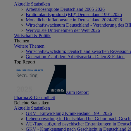
Aktuelle Statistiken
Arbeitslosenquote Deutschland 2005-2026
Bruttoinlandsprodukt (BIP) Deutschland 1991-2025
Monatliche Inflationsrate in Deutschland 2024-2026
Wirtschaftswachstum Deutschland - Veränderung des B
Wertvollste Unternehmen der Welt 2026
Wirtschaft & Politik
Themen
Weitere Themen
Wirtschaftswachstum: Deutschland zwischen Rezession 
Generation Z auf dem Arbeitsmarkt - Daten & Fakten
Top Report
Zum Report
Pharma & Gesundheit
Beliebte Statistiken
Aktuelle Statistiken
GKV - Entwicklung Krankenstand 1991-2026
Lebenserwartung in Deutschland bei Geburt nach Gesch
AU-Tage aufgrund psychischer Erkrankungen in Deutsc
GKV - Krankenstand nach Geschlecht in Deutschland 