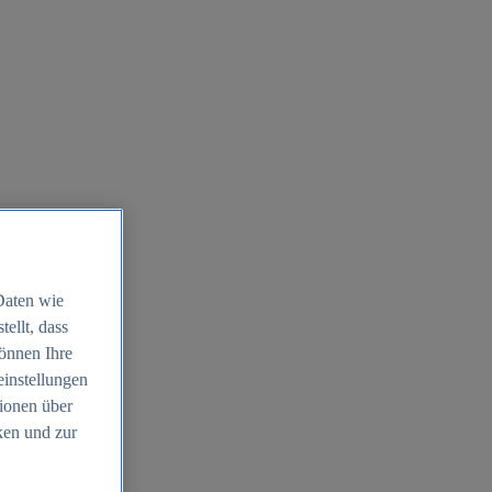
Daten wie
ellt, dass
können Ihre
einstellungen
ionen über
ken und zur