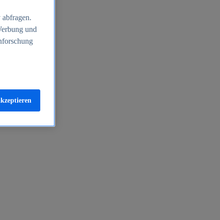
 abfragen.
 Werbung und
nforschung
akzeptieren