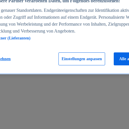
ere Partner verarbeiten Daten, um Folgendes bereitzustellen:
enauer Standortdaten. Endgeräteeigenschaften zur Identifikation aktiv
n oder Zugriff auf Informationen auf einem Endgerät. Personalisierte
sung von Werbeleistung und der Performance von Inhalten, Zielgruppe
cklung und Verbesserung von Angeboten.
tner (Lieferanten)
en 2024
lehnen
Einstellungen anpassen
Alle 
rgeld in Deutschland 2005-2025