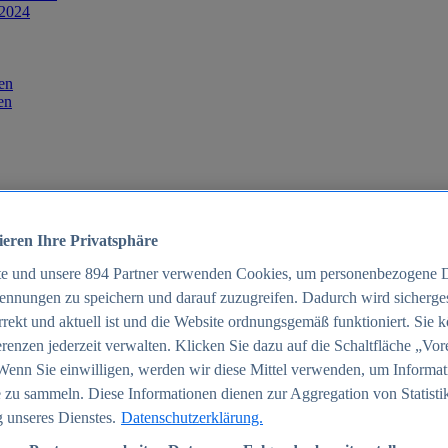
 2024
en
en
ieren Ihre Privatsphäre
te und unsere
894
Partner verwenden Cookies, um personenbezogene 
ennungen zu speichern und darauf zuzugreifen. Dadurch wird sichergest
orrekt und aktuell ist und die Website ordnungsgemäß funktioniert. Sie 
025
renzen jederzeit verwalten. Klicken Sie dazu auf die Schaltfläche „Vor
schland 2025
Wenn Sie einwilligen, werden wir diese Mittel verwenden, um Informat
 zu sammeln. Diese Informationen dienen zur Aggregation von Statisti
 unseres Dienstes.
Datenschutzerklärung.