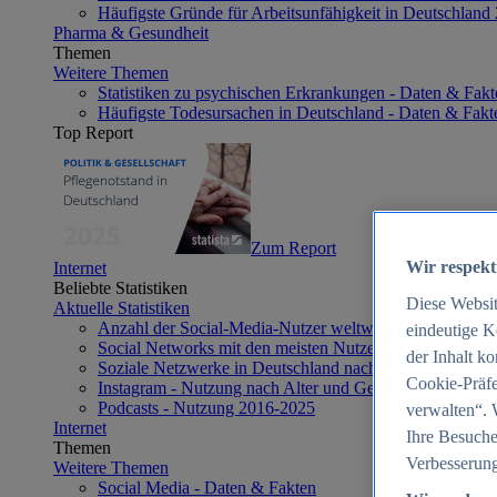
Häufigste Gründe für Arbeitsunfähigkeit in Deutschland
Pharma & Gesundheit
Themen
Weitere Themen
Statistiken zu psychischen Erkrankungen - Daten & Fakt
Häufigste Todesursachen in Deutschland - Daten & Fakt
Top Report
Zum Report
Wir respekt
Internet
Beliebte Statistiken
Diese Websi
Aktuelle Statistiken
Anzahl der Social-Media-Nutzer weltweit 2012-2025
eindeutige K
Social Networks mit den meisten Nutzern weltweit 2025
der Inhalt k
Soziale Netzwerke in Deutschland nach Generationen 2
Cookie-Präfe
Instagram - Nutzung nach Alter und Geschlecht in Deut
Podcasts - Nutzung 2016-2025
verwalten“. 
Internet
Ihre Besuche
Themen
Verbesserung
Weitere Themen
Social Media - Daten & Fakten