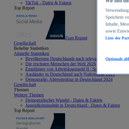
Wir und uns
TikTok - Daten & Fakten
Top Report
Verwendung g
Speichern vo
Inhalte, Mes
sowie Entwi
Zum Report
Liste der Par
Gesellschaft
Beliebte Statistiken
Aktuelle Statistiken
Bevölkerung Deutschlands nach relevanten Altersgrupp
Optionale ab
Die reichsten Menschen der Welt 2026
Empfänger von Arbeitslosengeld II / Sozialgeld / Bürge
Ausländer in Deutschland nach Nationalität 2025
Demografie: Altersstruktur in Deutschland 2024
Gesellschaft
Themen
Weitere Themen
Demografischer Wandel - Daten & Fakten
Jugendkriminalität in Deutschland - Daten & Fakten
Top Report