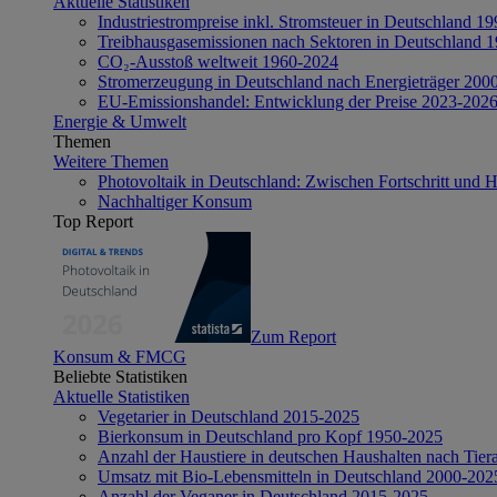
Aktuelle Statistiken
Industriestrompreise inkl. Stromsteuer in Deutschland 1
Treibhausgasemissionen nach Sektoren in Deutschland 
CO₂-Ausstoß weltweit 1960-2024
Stromerzeugung in Deutschland nach Energieträger 200
EU-Emissionshandel: Entwicklung der Preise 2023-202
Energie & Umwelt
Themen
Weitere Themen
Photovoltaik in Deutschland: Zwischen Fortschritt und 
Nachhaltiger Konsum
Top Report
Zum Report
Konsum & FMCG
Beliebte Statistiken
Aktuelle Statistiken
Vegetarier in Deutschland 2015-2025
Bierkonsum in Deutschland pro Kopf 1950-2025
Anzahl der Haustiere in deutschen Haushalten nach Tier
Umsatz mit Bio-Lebensmitteln in Deutschland 2000-202
Anzahl der Veganer in Deutschland 2015-2025