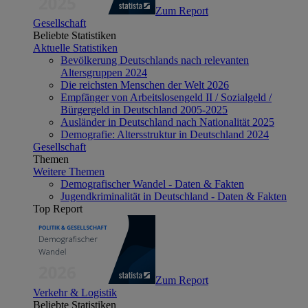
Zum Report
Gesellschaft
Beliebte Statistiken
Aktuelle Statistiken
Bevölkerung Deutschlands nach relevanten
Altersgruppen 2024
Die reichsten Menschen der Welt 2026
Empfänger von Arbeitslosengeld II / Sozialgeld /
Bürgergeld in Deutschland 2005-2025
Ausländer in Deutschland nach Nationalität 2025
Demografie: Altersstruktur in Deutschland 2024
Gesellschaft
Themen
Weitere Themen
Demografischer Wandel - Daten & Fakten
Jugendkriminalität in Deutschland - Daten & Fakten
Top Report
Zum Report
Verkehr & Logistik
Beliebte Statistiken