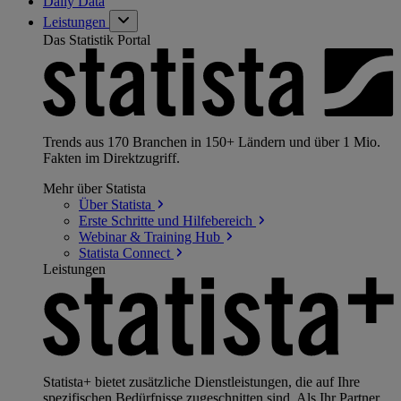
Daily Data
Leistungen
Das Statistik Portal
Trends aus 170 Branchen in 150+ Ländern und über 1 Mio.
Fakten im Direktzugriff.
Mehr über Statista
Über
Statista
Erste Schritte und
Hilfebereich
Webinar & Training
Hub
Statista
Connect
Leistungen
Statista+ bietet zusätzliche Dienstleistungen, die auf Ihre
spezifischen Bedürfnisse zugeschnitten sind. Als Ihr Partner