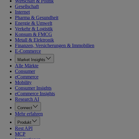
Wirtschaft & Politik
Gesellschaft
Internet
Pharma & Gesundheit
Energie & Umwelt
Verkehr & Logistik
Konsum & FMCG
Metall & Elektronik
Finanzen, Versicherungen & Immobilien
E-Commerce
Market Insights
Alle Märkte
Consumer
eCommerce
Mobility
Consumer Insights
eCommerce Insights
Research AI
Connect
Mehr erfahren
Produkt
Rest API
MCP