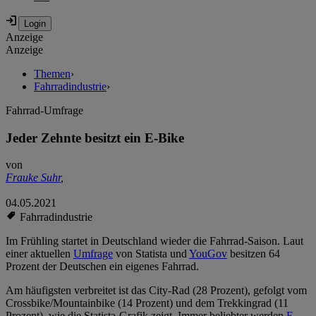
Anzeige
Anzeige
Themen
›
Fahrradindustrie
›
Fahrrad-Umfrage
Jeder Zehnte besitzt ein E-Bike
von
Frauke Suhr
,
04.05.2021
Fahrradindustrie
Im Frühling startet in Deutschland wieder die Fahrrad-Saison. Laut
einer aktuellen
Umfrage
von Statista und
YouGov
besitzen 64
Prozent der Deutschen ein eigenes Fahrrad.
Am häufigsten verbreitet ist das City-Rad (28 Prozent), gefolgt vom
Crossbike/Mountainbike (14 Prozent) und dem Trekkingrad (11
Prozent), wie die Statista-Grafik zeigt. Immer beliebter werden
E-