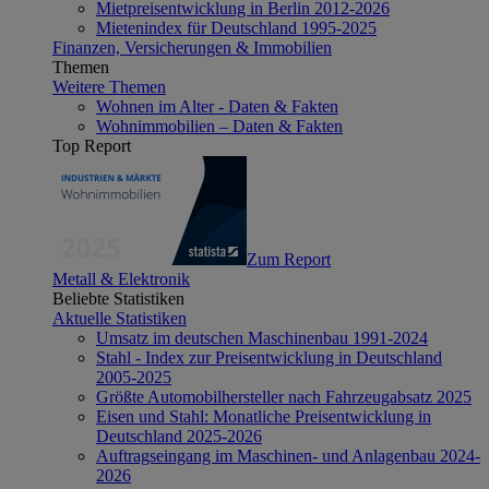
Mietpreisentwicklung in Berlin 2012-2026
Mietenindex für Deutschland 1995-2025
Finanzen, Versicherungen & Immobilien
Themen
Weitere Themen
Wohnen im Alter - Daten & Fakten
Wohnimmobilien – Daten & Fakten
Top Report
Zum Report
Metall & Elektronik
Beliebte Statistiken
Aktuelle Statistiken
Umsatz im deutschen Maschinenbau 1991-2024
Stahl - Index zur Preisentwicklung in Deutschland
2005-2025
Größte Automobilhersteller nach Fahrzeugabsatz 2025
Eisen und Stahl: Monatliche Preisentwicklung in
Deutschland 2025-2026
Auftragseingang im Maschinen- und Anlagenbau 2024-
2026