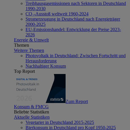
Treibhausgasemissionen nach Sektoren in Deutschland
1990-2030
CO₂-Ausstoß weltweit 1960-2024
Stromerzeugung in Deutschland nach Energieträger
2000-2025
EU-Emissionshandel: Entwicklung der Preise 2023-
2026
Energie & Umwelt
Themen
Weitere Themen
Photovoltaik in Deutschland: Zwischen Fortschritt und
Herausforderung
Nachhaltiger Konsum
Top Report
Zum Report
Konsum & FMCG
Beliebte Statistiken
Aktuelle Statistiken
Vegetarier in Deutschland 2015-2025
Bierkonsum in Deutschland pro Kopf 1950-2025