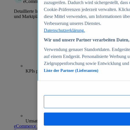
eCommerce Insights
zuzugreifen. Dadurch wird sichergestellt, dass 
Cookie-Präferenzen jederzeit verwalten. Klick
Detaillierte Informationen zu mehr als 39.000 Online-Shops
und Marktplätzen
diese Mittel verwenden, um Informationen über
Verbesserung unseres Dienstes.
Datenschutzerklärung.
Wir und unsere Partner verarbeiten Daten, 
Verwendung genauer Standortdaten. Endgeräteei
auf einem Endgerät. Personalisierte Werbung 
Zielgruppenforschung sowie Entwicklung und
70+
KPIs pro Shop
Liste der Partner (Lieferanten)
Umsatzanalysen und -prognosen
eCommerce Insights entdecken