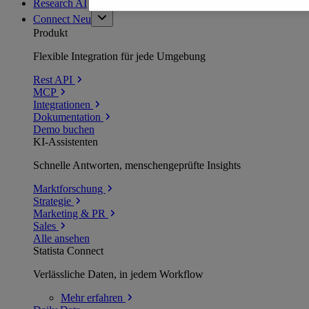
Research AI
Connect
Neu
Produkt
Flexible Integration für jede Umgebung
Rest API
MCP
Integrationen
Dokumentation
Demo buchen
KI-Assistenten
Schnelle Antworten, menschengeprüfte Insights
Marktforschung
Strategie
Marketing & PR
Sales
Alle ansehen
Statista Connect
Verlässliche Daten, in jedem Workflow
Mehr
erfahren