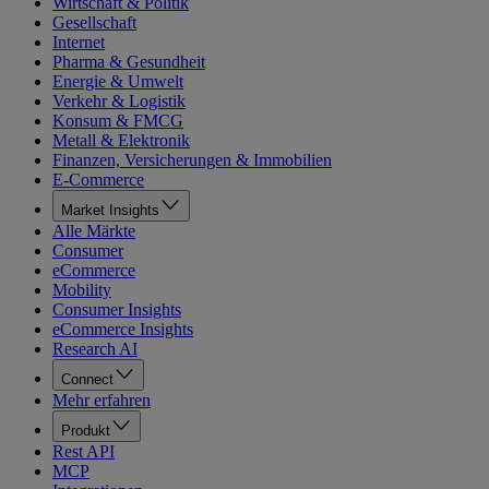
Wirtschaft & Politik
Gesellschaft
Internet
Pharma & Gesundheit
Energie & Umwelt
Verkehr & Logistik
Konsum & FMCG
Metall & Elektronik
Finanzen, Versicherungen & Immobilien
E-Commerce
Market Insights
Alle Märkte
Consumer
eCommerce
Mobility
Consumer Insights
eCommerce Insights
Research AI
Connect
Mehr erfahren
Produkt
Rest API
MCP