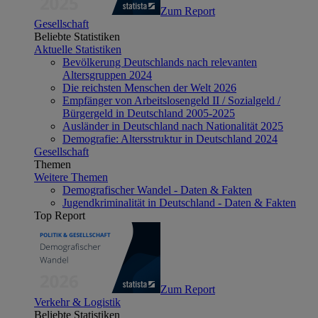
Zum Report
Gesellschaft
Beliebte Statistiken
Aktuelle Statistiken
Bevölkerung Deutschlands nach relevanten
Altersgruppen 2024
Die reichsten Menschen der Welt 2026
Empfänger von Arbeitslosengeld II / Sozialgeld /
Bürgergeld in Deutschland 2005-2025
Ausländer in Deutschland nach Nationalität 2025
Demografie: Altersstruktur in Deutschland 2024
Gesellschaft
Themen
Weitere Themen
Demografischer Wandel - Daten & Fakten
Jugendkriminalität in Deutschland - Daten & Fakten
Top Report
Zum Report
Verkehr & Logistik
Beliebte Statistiken