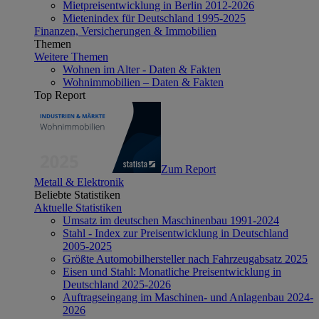
Mietpreisentwicklung in Berlin 2012-2026
Mietenindex für Deutschland 1995-2025
Finanzen, Versicherungen & Immobilien
Themen
Weitere Themen
Wohnen im Alter - Daten & Fakten
Wohnimmobilien – Daten & Fakten
Top Report
Zum Report
Metall & Elektronik
Beliebte Statistiken
Aktuelle Statistiken
Umsatz im deutschen Maschinenbau 1991-2024
Stahl - Index zur Preisentwicklung in Deutschland
2005-2025
Größte Automobilhersteller nach Fahrzeugabsatz 2025
Eisen und Stahl: Monatliche Preisentwicklung in
Deutschland 2025-2026
Auftragseingang im Maschinen- und Anlagenbau 2024-
2026