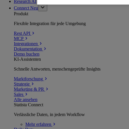
Research AI
Connect
Neu
Produkt
Flexible Integration für jede Umgebung
Rest API
MCP
Integrationen
Dokumentation
Demo buchen
KI-Assistenten
Schnelle Antworten, menschengeprüfte Insights
Marktforschung
Strategie
Marketing & PR
Sales
Alle ansehen
Statista Connect
Verlässliche Daten, in jedem Workflow
Mehr
erfahren