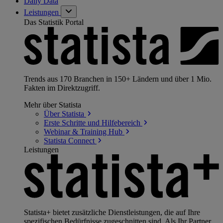
Daily Data
Leistungen
Das Statistik Portal
Trends aus 170 Branchen in 150+ Ländern und über 1 Mio.
Fakten im Direktzugriff.
Mehr über Statista
Über
Statista
Erste Schritte und
Hilfebereich
Webinar & Training
Hub
Statista
Connect
Leistungen
Statista+ bietet zusätzliche Dienstleistungen, die auf Ihre
spezifischen Bedürfnisse zugeschnitten sind. Als Ihr Partner