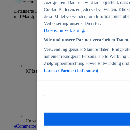
eCommerce Insights
zuzugreifen. Dadurch wird sichergestellt, dass 
Cookie-Präferenzen jederzeit verwalten. Klick
Detaillierte Informationen zu mehr als 39.000 Online-Shops
und Marktplätzen
diese Mittel verwenden, um Informationen über
Verbesserung unseres Dienstes.
Datenschutzerklärung.
Wir und unsere Partner verarbeiten Daten, 
Verwendung genauer Standortdaten. Endgeräteei
auf einem Endgerät. Personalisierte Werbung 
Zielgruppenforschung sowie Entwicklung und
70+
KPIs pro Shop
Liste der Partner (Lieferanten)
Umsatzanalysen und -prognosen
eCommerce Insights entdecken