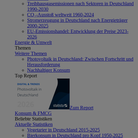
Treibhausgasemissionen nach Sektoren in Deutschland
1990-2030
CO₂-Ausstoß weltweit 1960-2024
Stromerzeugung in Deutschland nach Energieträger
2000-2025
EU-Emissionshandel: Entwicklung der Preise 2023-
2026
Energie & Umwelt
Themen
Weitere Themen
Photovoltaik in Deutschland: Zwischen Fortschritt und
Herausforderung
Nachhaltiger Konsum
Top Report
Zum Report
Konsum & FMCG
Beliebte Statistiken
Aktuelle Statistiken
Vegetarier in Deutschland 2015-2025
Bierkonsum in Deutschland pro Kopf 1950-2025