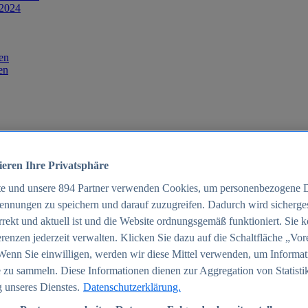
 2024
en
en
ieren Ihre Privatsphäre
te und unsere
894
Partner verwenden Cookies, um personenbezogene 
ennungen zu speichern und darauf zuzugreifen. Dadurch wird sichergest
orrekt und aktuell ist und die Website ordnungsgemäß funktioniert. Sie 
025
renzen jederzeit verwalten. Klicken Sie dazu auf die Schaltfläche „Vor
schland 2025
Wenn Sie einwilligen, werden wir diese Mittel verwenden, um Informat
 zu sammeln. Diese Informationen dienen zur Aggregation von Statisti
 unseres Dienstes.
Datenschutzerklärung.