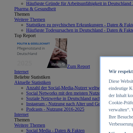
Häufigste Gründe für Arbeitsunfähigkeit in Deutschland
Pharma & Gesundheit
Themen
Weitere Themen
Statistiken zu psychischen Erkrankungen - Daten & Fakt
Häufigste Todesursachen in Deutschland - Daten & Fakt
Top Report
Zum Report
Wir respekt
Internet
Beliebte Statistiken
Diese Websi
Aktuelle Statistiken
Anzahl der Social-Media-Nutzer weltweit 2012-2025
eindeutige K
Social Networks mit den meisten Nutzern weltweit 2025
der Inhalt k
Soziale Netzwerke in Deutschland nach Generationen 2
Cookie-Präfe
Instagram - Nutzung nach Alter und Geschlecht in Deut
Podcasts - Nutzung 2016-2025
verwalten“. 
Internet
Ihre Besuche
Themen
Verbesserung
Weitere Themen
Social Media - Daten & Fakten