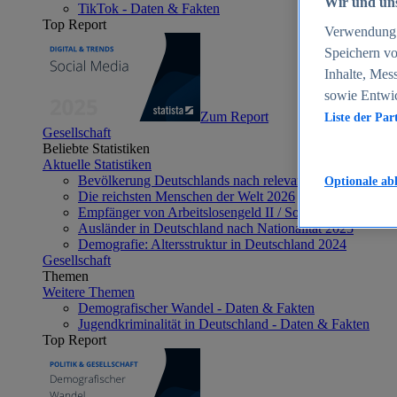
Wir und uns
TikTok - Daten & Fakten
Top Report
Verwendung g
Speichern vo
Inhalte, Mes
sowie Entwi
Zum Report
Liste der Par
Gesellschaft
Beliebte Statistiken
Aktuelle Statistiken
Bevölkerung Deutschlands nach relevanten Altersgrupp
Optionale ab
Die reichsten Menschen der Welt 2026
Empfänger von Arbeitslosengeld II / Sozialgeld / Bürge
Ausländer in Deutschland nach Nationalität 2025
Demografie: Altersstruktur in Deutschland 2024
Gesellschaft
Themen
Weitere Themen
Demografischer Wandel - Daten & Fakten
Jugendkriminalität in Deutschland - Daten & Fakten
Top Report