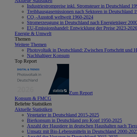
Aktuelle Statistiken
Industriestrompreise inkl. Stromsteuer in Deutschland 1
Treibhausgasemissionen nach Sektoren in Deutschland 
CO₂-Ausstoß weltweit 1960-2024
Stromerzeugung in Deutschland nach Energieträger 200
EU-Emissionshandel: Entwicklung der Preise 2023-202
Energie & Umwelt
Themen
Weitere Themen
Photovoltaik in Deutschland: Zwischen Fortschritt und 
Nachhaltiger Konsum
Top Report
Zum Report
Konsum & FMCG
Beliebte Statistiken
Aktuelle Statistiken
Vegetarier in Deutschland 2015-2025
Bierkonsum in Deutschland pro Kopf 1950-2025
Anzahl der Haustiere in deutschen Haushalten nach Tier
Umsatz mit Bio-Lebensmitteln in Deutschland 2000-202
Anzahl der Veganer in Deutschland 2015-2025