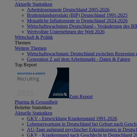
Aktuelle Statistiken
Arbeitslosenquote Deutschland 2005-2026
Bruttoinlandsprodukt (BIP) Deutschland 1991-2025
Monatliche Inflationsrate in Deutschland 2024-2026
Wirtschaftswachstum Deutschland - Veränderung des B
Wertvollste Unternehmen der Welt 2026
Wirtschaft & Politik
Themen
Weitere Themen
Wirtschaftswachstum: Deutschland zwischen Rezession 
Generation Z auf dem Arbeitsmarkt - Daten & Fakten
Top Report
Zum Report
Pharma & Gesundheit
Beliebte Statistiken
Aktuelle Statistiken
GKV - Entwicklung Krankenstand 1991-2026
Lebenserwartung in Deutschland bei Geburt nach Gesch
AU-Tage aufgrund psychischer Erkrankungen in Deutsc
GKV - Krankenstand nach Geschlecht in Deutschland 