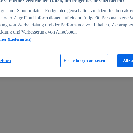
ere Partner verarbeiten Daten, um Folgendes bereitzustellen:
enauer Standortdaten. Endgeräteeigenschaften zur Identifikation aktiv
n oder Zugriff auf Informationen auf einem Endgerät. Personalisierte
sung von Werbeleistung und der Performance von Inhalten, Zielgruppe
cklung und Verbesserung von Angeboten.
tner (Lieferanten)
en 2024
lehnen
Einstellungen anpassen
Alle 
rgeld in Deutschland 2005-2025