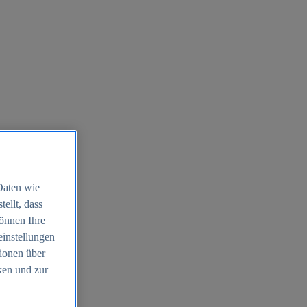
Daten wie
ellt, dass
können Ihre
einstellungen
ionen über
ken und zur