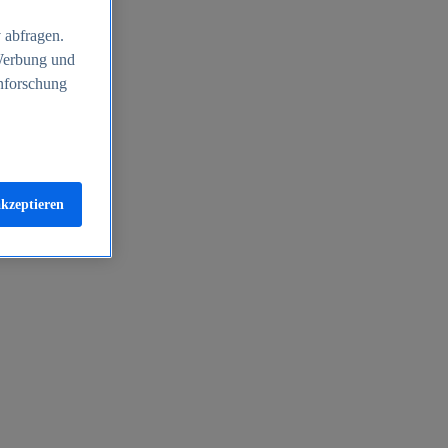
 abfragen.
 Werbung und
nforschung
akzeptieren