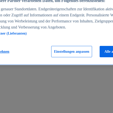
ere Partner verarbeiten Daten, um Folgendes bereitzustellen:
enauer Standortdaten. Endgeräteeigenschaften zur Identifikation aktiv
n oder Zugriff auf Informationen auf einem Endgerät. Personalisierte
sung von Werbeleistung und der Performance von Inhalten, Zielgruppe
cklung und Verbesserung von Angeboten.
tner (Lieferanten)
en 2024
lehnen
Einstellungen anpassen
Alle 
rgeld in Deutschland 2005-2025