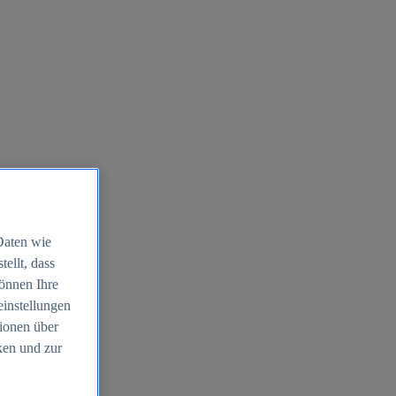
Daten wie
ellt, dass
können Ihre
einstellungen
ionen über
ken und zur