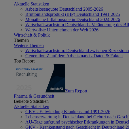
Aktuelle Statistiken
Arbeitslosenquote Deutschland 2005-2026
Bruttoinlandsprodukt (BIP) Deutschland 1991-2025
Monatliche Inflationsrate in Deutschland 2024-2026
Wirtschaftswachstum Deutschland - Veränderung des B
Wertvollste Unternehmen der Welt 2026
Wirtschaft & Politik
Themen
Weitere Themen
Wirtschaftswachstum: Deutschland zwischen Rezession 
Generation Z auf dem Arbeitsmarkt - Daten & Fakten
Top Report
Zum Report
Pharma & Gesundheit
Beliebte Statistiken
Aktuelle Statistiken
GKV - Entwicklung Krankenstand 1991-2026
Lebenserwartung in Deutschland bei Geburt nach Gesch
AU-Tage aufgrund psychischer Erkrankungen in Deutsc
GKV - Krankenstand nach Geschlecht in Deutschland 