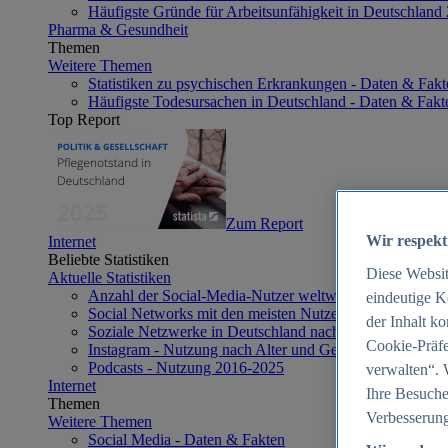
Häufigste Gründe für Arbeitsunfähigkeit in Deutschland
Pharma & Gesundheit
Themen
Weitere Themen
Statistiken zu psychischen Erkrankungen - Daten & Fakt
Häufigste Todesursachen in Deutschland - Daten & Fakt
Top Report
Zum Report
Wir respekt
Internet
Beliebte Statistiken
Diese Websi
Aktuelle Statistiken
Anzahl der Social-Media-Nutzer weltweit 2012-2025
eindeutige K
Social Networks mit den meisten Nutzern weltweit 2025
der Inhalt k
Soziale Netzwerke in Deutschland nach Generationen 2
Cookie-Präfe
Instagram - Nutzung nach Alter und Geschlecht in Deut
Podcasts - Nutzung 2016-2025
verwalten“. 
Internet
Ihre Besuche
Themen
Verbesserung
Weitere Themen
Social Media - Daten & Fakten