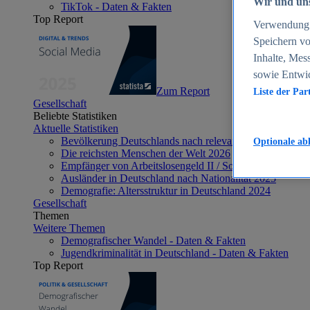
Wir und uns
TikTok - Daten & Fakten
Top Report
Verwendung g
Speichern vo
Inhalte, Mes
sowie Entwi
Zum Report
Liste der Par
Gesellschaft
Beliebte Statistiken
Aktuelle Statistiken
Bevölkerung Deutschlands nach relevanten Altersgrupp
Optionale ab
Die reichsten Menschen der Welt 2026
Empfänger von Arbeitslosengeld II / Sozialgeld / Bürge
Ausländer in Deutschland nach Nationalität 2025
Demografie: Altersstruktur in Deutschland 2024
Gesellschaft
Themen
Weitere Themen
Demografischer Wandel - Daten & Fakten
Jugendkriminalität in Deutschland - Daten & Fakten
Top Report