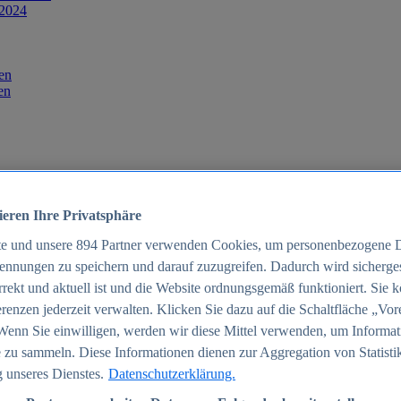
 2024
en
en
ieren Ihre Privatsphäre
te und unsere
894
Partner verwenden Cookies, um personenbezogene 
ennungen zu speichern und darauf zuzugreifen. Dadurch wird sichergest
orrekt und aktuell ist und die Website ordnungsgemäß funktioniert. Sie 
025
renzen jederzeit verwalten. Klicken Sie dazu auf die Schaltfläche „Vor
schland 2025
Wenn Sie einwilligen, werden wir diese Mittel verwenden, um Informat
 zu sammeln. Diese Informationen dienen zur Aggregation von Statisti
 unseres Dienstes.
Datenschutzerklärung.