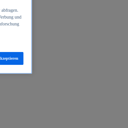
 abfragen.
 Werbung und
nforschung
akzeptieren