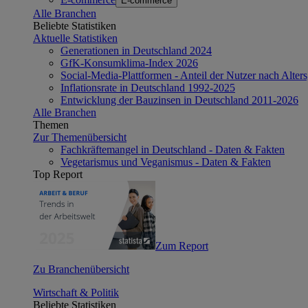
E-commerce
Alle Branchen
Beliebte Statistiken
Aktuelle Statistiken
Generationen in Deutschland 2024
GfK-Konsumklima-Index 2026
Social-Media-Plattformen - Anteil der Nutzer nach Alte
Inflationsrate in Deutschland 1992-2025
Entwicklung der Bauzinsen in Deutschland 2011-2026
Alle Branchen
Themen
Zur Themenübersicht
Fachkräftemangel in Deutschland - Daten & Fakten
Vegetarismus und Veganismus - Daten & Fakten
Top Report
Zum Report
Zu Branchenübersicht
Wirtschaft & Politik
Beliebte Statistiken