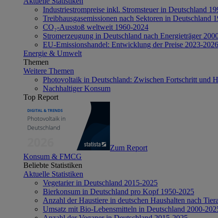
Aktuelle Statistiken
Industriestrompreise inkl. Stromsteuer in Deutschland 1
Treibhausgasemissionen nach Sektoren in Deutschland 
CO₂-Ausstoß weltweit 1960-2024
Stromerzeugung in Deutschland nach Energieträger 200
EU-Emissionshandel: Entwicklung der Preise 2023-202
Energie & Umwelt
Themen
Weitere Themen
Photovoltaik in Deutschland: Zwischen Fortschritt und 
Nachhaltiger Konsum
Top Report
Zum Report
Konsum & FMCG
Beliebte Statistiken
Aktuelle Statistiken
Vegetarier in Deutschland 2015-2025
Bierkonsum in Deutschland pro Kopf 1950-2025
Anzahl der Haustiere in deutschen Haushalten nach Tier
Umsatz mit Bio-Lebensmitteln in Deutschland 2000-202
Anzahl der Veganer in Deutschland 2015-2025