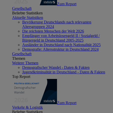
Zum Report
Gesellschaft
Beliebte Statistiken
Aktuelle Statistiken
Bevölkerung Deutschlands nach relevanten
Altersgruppen 2024
Die reichsten Menschen der Welt 2026
Empfänger von Arbeitslosengeld II / Sozialgeld /
Bürgergeld in Deutschland 2005-2025
Ausländer in Deutschland nach Nationalität 2025
Demografie: Altersstruktur in Deutschland 2024
Gesellschaft
Themen
Weitere Themen
Demografischer Wandel - Daten & Fakten
Jugendkriminalität in Deutschland - Daten & Fakten
Top Report
Zum Report
Verkehr & Logistik
Beliebte Statistiken