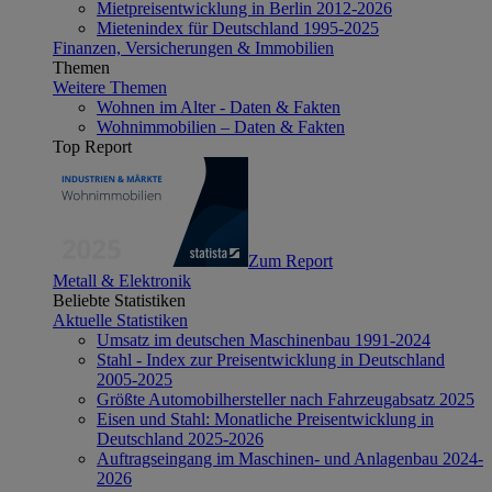
Mietpreisentwicklung in Berlin 2012-2026
Mietenindex für Deutschland 1995-2025
Finanzen, Versicherungen & Immobilien
Themen
Weitere Themen
Wohnen im Alter - Daten & Fakten
Wohnimmobilien – Daten & Fakten
Top Report
Zum Report
Metall & Elektronik
Beliebte Statistiken
Aktuelle Statistiken
Umsatz im deutschen Maschinenbau 1991-2024
Stahl - Index zur Preisentwicklung in Deutschland
2005-2025
Größte Automobilhersteller nach Fahrzeugabsatz 2025
Eisen und Stahl: Monatliche Preisentwicklung in
Deutschland 2025-2026
Auftragseingang im Maschinen- und Anlagenbau 2024-
2026