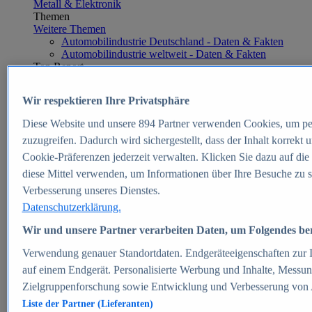
Metall & Elektronik
Themen
Weitere Themen
Automobilindustrie Deutschland - Daten & Fakten
Automobilindustrie weltweit - Daten & Fakten
Top Report
Wir respektieren Ihre Privatsphäre
Diese Website und unsere
894
Partner verwenden Cookies, um pe
Zum Report
zuzugreifen. Dadurch wird sichergestellt, dass der Inhalt korrekt
E-commerce
Cookie-Präferenzen jederzeit verwalten. Klicken Sie dazu auf die
Beliebte Statistiken
diese Mittel verwenden, um Informationen über Ihre Besuche zu s
Aktuelle Statistiken
E-Commerce - Entwicklung des Umsatzes in
Verbesserung unseres Dienstes.
Deutschland 1999-2025
Datenschutzerklärung.
Umsatz von Amazon in Deutschland und weltweit
2010-2025
Wir und unsere Partner verarbeiten Daten, um Folgendes bere
B2C-E-Commerce: Top-50 Online Shops in
Deutschland 2024
Verwendung genauer Standortdaten. Endgeräteeigenschaften zur Id
Marktanteile von Online-Zahlungsverfahren in
auf einem Endgerät. Personalisierte Werbung und Inhalte, Messu
Deutschland 2024
Zielgruppenforschung sowie Entwicklung und Verbesserung von
Umsatzstarke Warengruppen im Online-Handel in
Deutschland 2023-2025
Liste der Partner (Lieferanten)