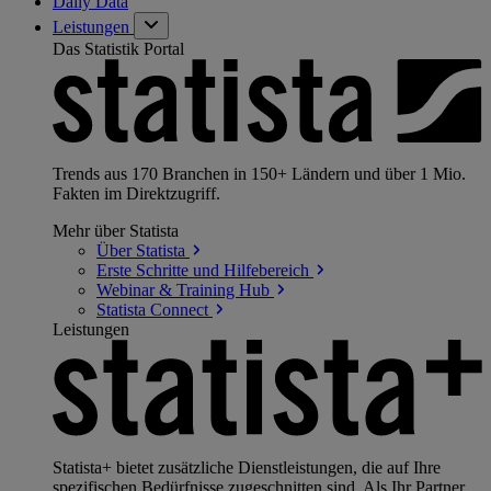
Daily Data
Leistungen
Das Statistik Portal
Trends aus 170 Branchen in 150+ Ländern und über 1 Mio.
Fakten im Direktzugriff.
Mehr über Statista
Über
Statista
Erste Schritte und
Hilfebereich
Webinar & Training
Hub
Statista
Connect
Leistungen
Statista+ bietet zusätzliche Dienstleistungen, die auf Ihre
spezifischen Bedürfnisse zugeschnitten sind. Als Ihr Partner