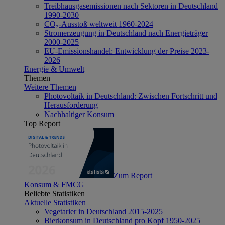
Treibhausgasemissionen nach Sektoren in Deutschland
1990-2030
CO₂-Ausstoß weltweit 1960-2024
Stromerzeugung in Deutschland nach Energieträger
2000-2025
EU-Emissionshandel: Entwicklung der Preise 2023-
2026
Energie & Umwelt
Themen
Weitere Themen
Photovoltaik in Deutschland: Zwischen Fortschritt und
Herausforderung
Nachhaltiger Konsum
Top Report
Zum Report
Konsum & FMCG
Beliebte Statistiken
Aktuelle Statistiken
Vegetarier in Deutschland 2015-2025
Bierkonsum in Deutschland pro Kopf 1950-2025