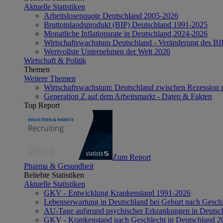
Aktuelle Statistiken
Arbeitslosenquote Deutschland 2005-2026
Bruttoinlandsprodukt (BIP) Deutschland 1991-2025
Monatliche Inflationsrate in Deutschland 2024-2026
Wirtschaftswachstum Deutschland - Veränderung des B
Wertvollste Unternehmen der Welt 2026
Wirtschaft & Politik
Themen
Weitere Themen
Wirtschaftswachstum: Deutschland zwischen Rezession 
Generation Z auf dem Arbeitsmarkt - Daten & Fakten
Top Report
Zum Report
Pharma & Gesundheit
Beliebte Statistiken
Aktuelle Statistiken
GKV - Entwicklung Krankenstand 1991-2026
Lebenserwartung in Deutschland bei Geburt nach Gesch
AU-Tage aufgrund psychischer Erkrankungen in Deutsc
GKV - Krankenstand nach Geschlecht in Deutschland 