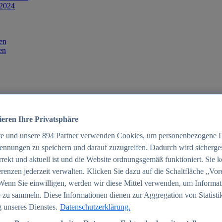
 2024
en
en
ieren Ihre Privatsphäre
te und unsere
894
Partner verwenden Cookies, um personenbezogene 
ennungen zu speichern und darauf zuzugreifen. Dadurch wird sichergest
orrekt und aktuell ist und die Website ordnungsgemäß funktioniert. Sie 
025
renzen jederzeit verwalten. Klicken Sie dazu auf die Schaltfläche „Vor
schland 2025
Wenn Sie einwilligen, werden wir diese Mittel verwenden, um Informat
 zu sammeln. Diese Informationen dienen zur Aggregation von Statisti
 unseres Dienstes.
Datenschutzerklärung.