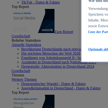
Wir und uns
TikTok - Daten & Fakten
Top Report
Verwendung g
Speichern vo
Inhalte, Mes
sowie Entwi
Zum Report
Liste der Par
Gesellschaft
Beliebte Statistiken
Aktuelle Statistiken
Bevölkerung Deutschlands nach relevanten Altersgrupp
Optionale ab
Die reichsten Menschen der Welt 2026
Empfänger von Arbeitslosengeld II / Sozialgeld / Bürge
Ausländer in Deutschland nach Nationalität 2025
Demografie: Altersstruktur in Deutschland 2024
Gesellschaft
Themen
Weitere Themen
Demografischer Wandel - Daten & Fakten
Jugendkriminalität in Deutschland - Daten & Fakten
Top Report