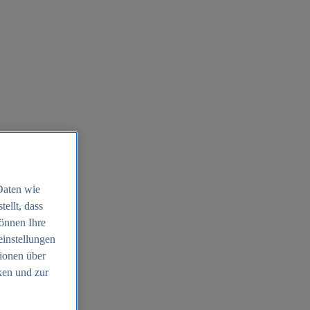
Daten wie
ellt, dass
können Ihre
einstellungen
ionen über
ken und zur