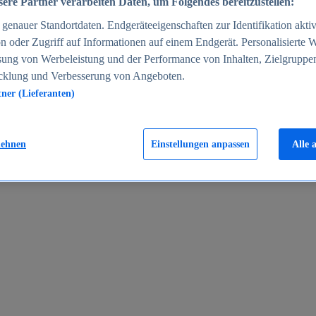
ere Partner verarbeiten Daten, um Folgendes bereitzustellen:
enauer Standortdaten. Endgeräteeigenschaften zur Identifikation aktiv
n oder Zugriff auf Informationen auf einem Endgerät. Personalisierte
sung von Werbeleistung und der Performance von Inhalten, Zielgruppe
cklung und Verbesserung von Angeboten.
tner (Lieferanten)
en 2024
lehnen
Einstellungen anpassen
Alle 
rgeld in Deutschland 2005-2025