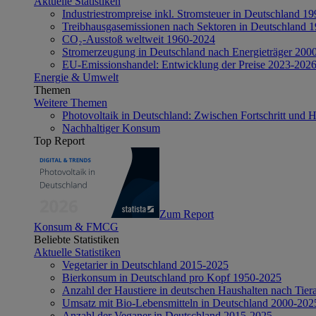
Aktuelle Statistiken
Industriestrompreise inkl. Stromsteuer in Deutschland 1
Treibhausgasemissionen nach Sektoren in Deutschland 
CO₂-Ausstoß weltweit 1960-2024
Stromerzeugung in Deutschland nach Energieträger 200
EU-Emissionshandel: Entwicklung der Preise 2023-202
Energie & Umwelt
Themen
Weitere Themen
Photovoltaik in Deutschland: Zwischen Fortschritt und 
Nachhaltiger Konsum
Top Report
Zum Report
Konsum & FMCG
Beliebte Statistiken
Aktuelle Statistiken
Vegetarier in Deutschland 2015-2025
Bierkonsum in Deutschland pro Kopf 1950-2025
Anzahl der Haustiere in deutschen Haushalten nach Tier
Umsatz mit Bio-Lebensmitteln in Deutschland 2000-202
Anzahl der Veganer in Deutschland 2015-2025