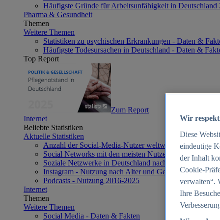
Häufigste Gründe für Arbeitsunfähigkeit in Deutschland
Pharma & Gesundheit
Themen
Weitere Themen
Statistiken zu psychischen Erkrankungen - Daten & Fakt
Häufigste Todesursachen in Deutschland - Daten & Fakt
Top Report
Zum Report
Wir respekt
Internet
Beliebte Statistiken
Diese Websi
Aktuelle Statistiken
Anzahl der Social-Media-Nutzer weltweit 2012-2025
eindeutige K
Social Networks mit den meisten Nutzern weltweit 2025
der Inhalt k
Soziale Netzwerke in Deutschland nach Generationen 2
Cookie-Präfe
Instagram - Nutzung nach Alter und Geschlecht in Deut
Podcasts - Nutzung 2016-2025
verwalten“. 
Internet
Ihre Besuche
Themen
Verbesserung
Weitere Themen
Social Media - Daten & Fakten