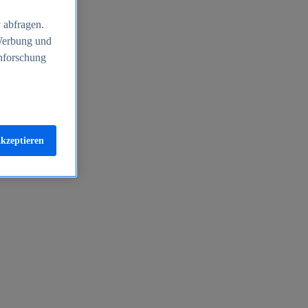
 abfragen.
 Werbung und
nforschung
akzeptieren