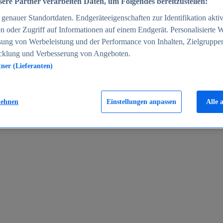
ere Partner verarbeiten Daten, um Folgendes bereitzustellen:
enauer Standortdaten. Endgeräteeigenschaften zur Identifikation aktiv
n oder Zugriff auf Informationen auf einem Endgerät. Personalisierte
sung von Werbeleistung und der Performance von Inhalten, Zielgruppe
cklung und Verbesserung von Angeboten.
tner (Lieferanten)
en 2024
lehnen
Einstellungen anpassen
Alle 
rgeld in Deutschland 2005-2025