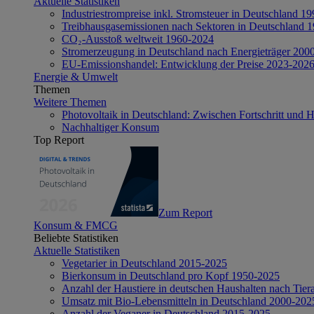
Aktuelle Statistiken
Industriestrompreise inkl. Stromsteuer in Deutschland 1
Treibhausgasemissionen nach Sektoren in Deutschland 
CO₂-Ausstoß weltweit 1960-2024
Stromerzeugung in Deutschland nach Energieträger 200
EU-Emissionshandel: Entwicklung der Preise 2023-202
Energie & Umwelt
Themen
Weitere Themen
Photovoltaik in Deutschland: Zwischen Fortschritt und 
Nachhaltiger Konsum
Top Report
Zum Report
Konsum & FMCG
Beliebte Statistiken
Aktuelle Statistiken
Vegetarier in Deutschland 2015-2025
Bierkonsum in Deutschland pro Kopf 1950-2025
Anzahl der Haustiere in deutschen Haushalten nach Tier
Umsatz mit Bio-Lebensmitteln in Deutschland 2000-202
Anzahl der Veganer in Deutschland 2015-2025