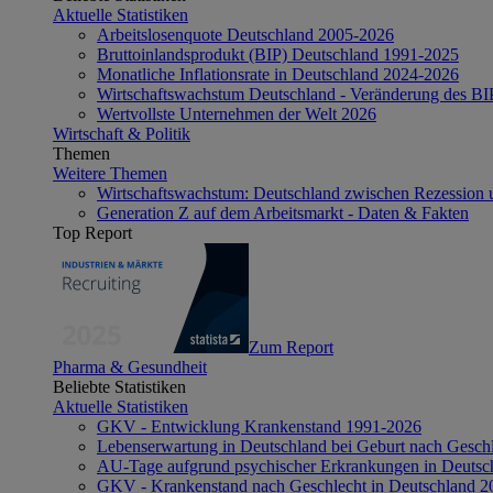
Aktuelle Statistiken
Arbeitslosenquote Deutschland 2005-2026
Bruttoinlandsprodukt (BIP) Deutschland 1991-2025
Monatliche Inflationsrate in Deutschland 2024-2026
Wirtschaftswachstum Deutschland - Veränderung des B
Wertvollste Unternehmen der Welt 2026
Wirtschaft & Politik
Themen
Weitere Themen
Wirtschaftswachstum: Deutschland zwischen Rezession 
Generation Z auf dem Arbeitsmarkt - Daten & Fakten
Top Report
Zum Report
Pharma & Gesundheit
Beliebte Statistiken
Aktuelle Statistiken
GKV - Entwicklung Krankenstand 1991-2026
Lebenserwartung in Deutschland bei Geburt nach Gesch
AU-Tage aufgrund psychischer Erkrankungen in Deutsc
GKV - Krankenstand nach Geschlecht in Deutschland 