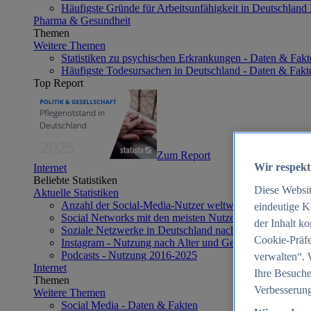
Häufigste Gründe für Arbeitsunfähigkeit in Deutschland
Pharma & Gesundheit
Themen
Weitere Themen
Statistiken zu psychischen Erkrankungen - Daten & Fakt
Häufigste Todesursachen in Deutschland - Daten & Fakt
Top Report
Zum Report
Wir respekt
Internet
Beliebte Statistiken
Diese Websi
Aktuelle Statistiken
Anzahl der Social-Media-Nutzer weltweit 2012-2025
eindeutige K
Social Networks mit den meisten Nutzern weltweit 2025
der Inhalt k
Soziale Netzwerke in Deutschland nach Generationen 2
Cookie-Präfe
Instagram - Nutzung nach Alter und Geschlecht in Deut
Podcasts - Nutzung 2016-2025
verwalten“. 
Internet
Ihre Besuche
Themen
Verbesserung
Weitere Themen
Social Media - Daten & Fakten