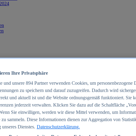
 2024
en
en
ieren Ihre Privatsphäre
te und unsere
894
Partner verwenden Cookies, um personenbezogene 
ennungen zu speichern und darauf zuzugreifen. Dadurch wird sichergest
orrekt und aktuell ist und die Website ordnungsgemäß funktioniert. Sie 
025
renzen jederzeit verwalten. Klicken Sie dazu auf die Schaltfläche „Vor
schland 2025
Wenn Sie einwilligen, werden wir diese Mittel verwenden, um Informat
 zu sammeln. Diese Informationen dienen zur Aggregation von Statisti
 unseres Dienstes.
Datenschutzerklärung.