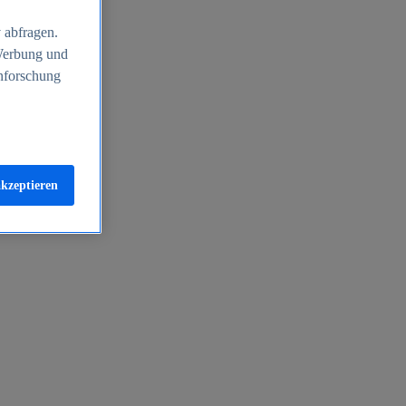
 abfragen.
 Werbung und
nforschung
akzeptieren