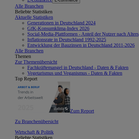
E-commerce
Alle Branchen
Beliebte Statistiken
Aktuelle Statistiken
Generationen in Deutschland 2024
GfK-Konsumklima-Index 2026
Social-Media-Plattformen - Anteil der Nutzer nach Alte
Inflationsrate in Deutschland 1992-2025
Entwicklung der Bauzinsen in Deutschland 2011-2026
Alle Branchen
Themen
Zur Themenübersicht
Fachkräftemangel in Deutschland - Daten & Fakten
Vegetarismus und Veganismus - Daten & Fakten
Top Report
Zum Report
Zu Branchenübersicht
Wirtschaft & Politik
Beliebte Statistiken