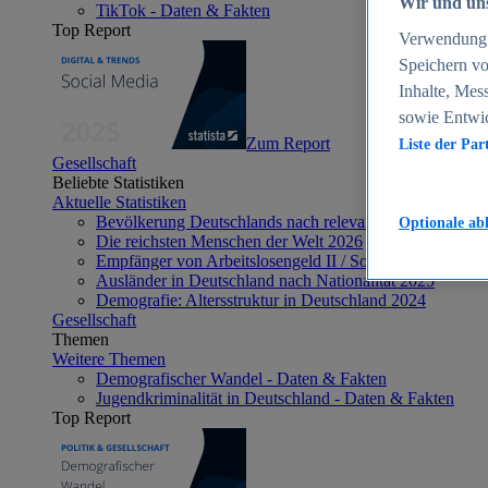
Wir und uns
TikTok - Daten & Fakten
Top Report
Verwendung g
Speichern vo
Inhalte, Mes
sowie Entwi
Zum Report
Liste der Par
Gesellschaft
Beliebte Statistiken
Aktuelle Statistiken
Bevölkerung Deutschlands nach relevanten Altersgrupp
Optionale ab
Die reichsten Menschen der Welt 2026
Empfänger von Arbeitslosengeld II / Sozialgeld / Bürge
Ausländer in Deutschland nach Nationalität 2025
Demografie: Altersstruktur in Deutschland 2024
Gesellschaft
Themen
Weitere Themen
Demografischer Wandel - Daten & Fakten
Jugendkriminalität in Deutschland - Daten & Fakten
Top Report