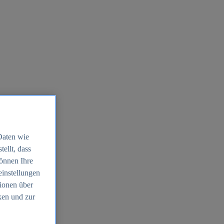
Daten wie
ellt, dass
können Ihre
einstellungen
ionen über
ken und zur