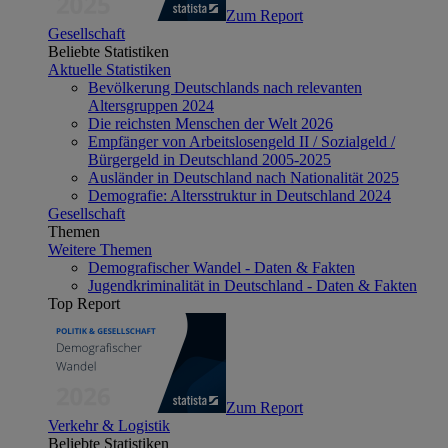
Zum Report
Gesellschaft
Beliebte Statistiken
Aktuelle Statistiken
Bevölkerung Deutschlands nach relevanten
Altersgruppen 2024
Die reichsten Menschen der Welt 2026
Empfänger von Arbeitslosengeld II / Sozialgeld /
Bürgergeld in Deutschland 2005-2025
Ausländer in Deutschland nach Nationalität 2025
Demografie: Altersstruktur in Deutschland 2024
Gesellschaft
Themen
Weitere Themen
Demografischer Wandel - Daten & Fakten
Jugendkriminalität in Deutschland - Daten & Fakten
Top Report
Zum Report
Verkehr & Logistik
Beliebte Statistiken