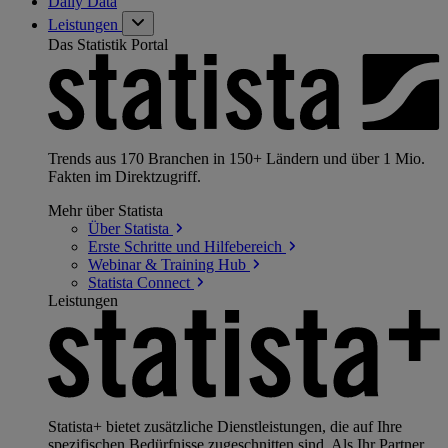
Daily Data
Leistungen
Das Statistik Portal
Trends aus 170 Branchen in 150+ Ländern und über 1 Mio.
Fakten im Direktzugriff.
Mehr über Statista
Über
Statista
Erste Schritte und
Hilfebereich
Webinar & Training
Hub
Statista
Connect
Leistungen
Statista+ bietet zusätzliche Dienstleistungen, die auf Ihre
spezifischen Bedürfnisse zugeschnitten sind. Als Ihr Partner