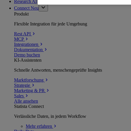
Research AI
Connect
Neu
Produkt
Flexible Integration für jede Umgebung
Rest API
MCP
Integrationen
Dokumentation
Demo buchen
KI-Assistenten
Schnelle Antworten, menschengeprüfte Insights
Marktforschung
Strategie
Marketing & PR
Sales
Alle ansehen
Statista Connect
Verlässliche Daten, in jedem Workflow
Mehr
erfahren