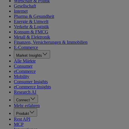
Wirtschaft & Politik
Gesellschaft
Internet
Pharma & Gesundheit
Energie & Umwelt
Verkehr & Logistik
Konsum & FMCG
Metall & Elektronik
Finanzen, Versicherungen & Immobilien
E-Commerce
Market Insights
Alle Märkte
Consumer
eCommerce
Mobility
Consumer Insights
eCommerce Insights
Research AI
Connect
Mehr erfahren
Produkt
Rest API
MCP