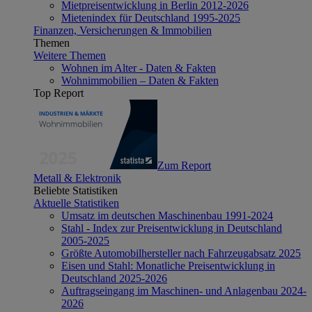
Mietpreisentwicklung in Berlin 2012-2026
Mietenindex für Deutschland 1995-2025
Finanzen, Versicherungen & Immobilien
Themen
Weitere Themen
Wohnen im Alter - Daten & Fakten
Wohnimmobilien – Daten & Fakten
Top Report
Zum Report
Metall & Elektronik
Beliebte Statistiken
Aktuelle Statistiken
Umsatz im deutschen Maschinenbau 1991-2024
Stahl - Index zur Preisentwicklung in Deutschland
2005-2025
Größte Automobilhersteller nach Fahrzeugabsatz 2025
Eisen und Stahl: Monatliche Preisentwicklung in
Deutschland 2025-2026
Auftragseingang im Maschinen- und Anlagenbau 2024-
2026