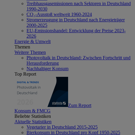
Treibhausgasemissionen nach Sektoren in Deutschland
1990-2030
CO₂-Ausstoß weltweit 1960-2024
Stromerzeugung in Deutschland nach Energieträger
2000-2025
EU-Emissionshandel: Entwicklung der Preise 2023-
2026
Energie & Umwelt
Themen
Weitere Themen
Photovoltaik in Deutschland: Zwischen Fortschritt und
Herausforderung
Nachhaltiger Konsum
Top Report
Zum Report
Konsum & FMCG
Beliebte Statistiken
Aktuelle Statistiken
Vegetarier in Deutschland 2015-2025
Bierkonsum in Deutschland pro Kopf 1950-2025