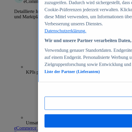
eCommerce Insights
zuzugreifen. Dadurch wird sichergestellt, dass 
Cookie-Präferenzen jederzeit verwalten. Klick
Detaillierte Informationen zu mehr als 39.000 Online-Shops
und Marktplätzen
diese Mittel verwenden, um Informationen über
Verbesserung unseres Dienstes.
Datenschutzerklärung.
Wir und unsere Partner verarbeiten Daten, 
Verwendung genauer Standortdaten. Endgeräteei
auf einem Endgerät. Personalisierte Werbung 
Zielgruppenforschung sowie Entwicklung und
70+
KPIs pro Shop
Liste der Partner (Lieferanten)
Umsatzanalysen und -prognosen
eCommerce Insights entdecken