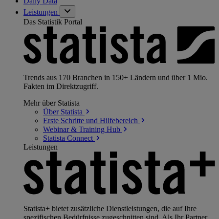
Daily Data
Leistungen
Das Statistik Portal
Trends aus 170 Branchen in 150+ Ländern und über 1 Mio.
Fakten im Direktzugriff.
Mehr über Statista
Über
Statista
Erste Schritte und
Hilfebereich
Webinar & Training
Hub
Statista
Connect
Leistungen
Statista+ bietet zusätzliche Dienstleistungen, die auf Ihre
spezifischen Bedürfnisse zugeschnitten sind. Als Ihr Partner