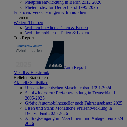
Mietpreisentwicklung in Berlin 2012-2026
Mietenindex für Deutschland 1995-2025
Finanzen, Versicherungen & Immobilien
Themen
Weitere Themen
Wohnen im Alter - Daten & Fakten
Wohnimmobilien – Daten & Fakten
Top Report
Zum Report
Metall & Elektronik
Beliebte Statistiken
Aktuelle Statistiken
Umsatz im deutschen Maschinenbau 1991-2024
Stahl - Index zur Preisentwicklung in Deutschland
2005-2025
Größte Automobilhersteller nach Fahrzeugabsatz 2025
Eisen und Stahl: Monatliche Preisentwicklung in
Deutschland 2025-2026
Auftragseingang im Maschinen- und Anlagenbau 2024-
2026