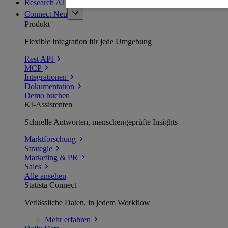
Research AI
Connect
Neu
Produkt
Flexible Integration für jede Umgebung
Rest API
MCP
Integrationen
Dokumentation
Demo buchen
KI-Assistenten
Schnelle Antworten, menschengeprüfte Insights
Marktforschung
Strategie
Marketing & PR
Sales
Alle ansehen
Statista Connect
Verlässliche Daten, in jedem Workflow
Mehr
erfahren