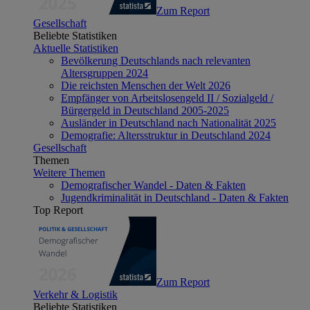
Zum Report
Gesellschaft
Beliebte Statistiken
Aktuelle Statistiken
Bevölkerung Deutschlands nach relevanten
Altersgruppen 2024
Die reichsten Menschen der Welt 2026
Empfänger von Arbeitslosengeld II / Sozialgeld /
Bürgergeld in Deutschland 2005-2025
Ausländer in Deutschland nach Nationalität 2025
Demografie: Altersstruktur in Deutschland 2024
Gesellschaft
Themen
Weitere Themen
Demografischer Wandel - Daten & Fakten
Jugendkriminalität in Deutschland - Daten & Fakten
Top Report
Zum Report
Verkehr & Logistik
Beliebte Statistiken