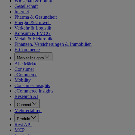
Wirtschaft & Politik
Gesellschaft
Internet
Pharma & Gesundheit
Energie & Umwelt
Verkehr & Logistik
Konsum & FMCG
Metall & Elektronik
Finanzen, Versicherungen & Immobilien
E-Commerce
Market Insights
Alle Märkte
Consumer
eCommerce
Mobility
Consumer Insights
eCommerce Insights
Research AI
Connect
Mehr erfahren
Produkt
Rest API
MCP