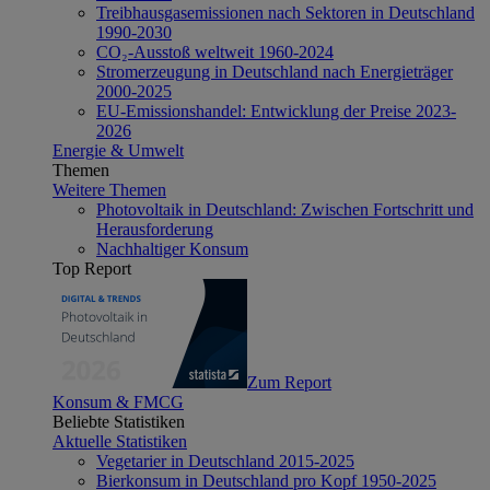
Treibhausgasemissionen nach Sektoren in Deutschland
1990-2030
CO₂-Ausstoß weltweit 1960-2024
Stromerzeugung in Deutschland nach Energieträger
2000-2025
EU-Emissionshandel: Entwicklung der Preise 2023-
2026
Energie & Umwelt
Themen
Weitere Themen
Photovoltaik in Deutschland: Zwischen Fortschritt und
Herausforderung
Nachhaltiger Konsum
Top Report
Zum Report
Konsum & FMCG
Beliebte Statistiken
Aktuelle Statistiken
Vegetarier in Deutschland 2015-2025
Bierkonsum in Deutschland pro Kopf 1950-2025