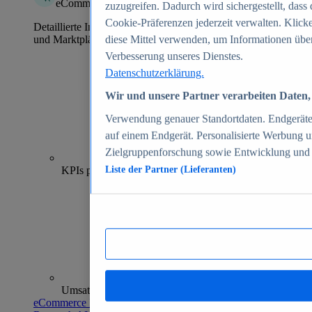
eCommerce Insights
zuzugreifen. Dadurch wird sichergestellt, dass 
Cookie-Präferenzen jederzeit verwalten. Klick
Detaillierte Informationen zu mehr als 39.000 Online-Shops
und Marktplätzen
diese Mittel verwenden, um Informationen über
Verbesserung unseres Dienstes.
Datenschutzerklärung.
Wir und unsere Partner verarbeiten Daten, 
Verwendung genauer Standortdaten. Endgeräteei
auf einem Endgerät. Personalisierte Werbung 
Zielgruppenforschung sowie Entwicklung und
70+
KPIs pro Shop
Liste der Partner (Lieferanten)
Umsatzanalysen und -prognosen
eCommerce Insights entdecken