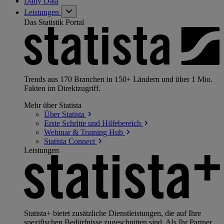
Daily Data
Leistungen
Das Statistik Portal
Trends aus 170 Branchen in 150+ Ländern und über 1 Mio.
Fakten im Direktzugriff.
Mehr über Statista
Über
Statista
Erste Schritte und
Hilfebereich
Webinar & Training
Hub
Statista
Connect
Leistungen
Statista+ bietet zusätzliche Dienstleistungen, die auf Ihre
spezifischen Bedürfnisse zugeschnitten sind. Als Ihr Partner