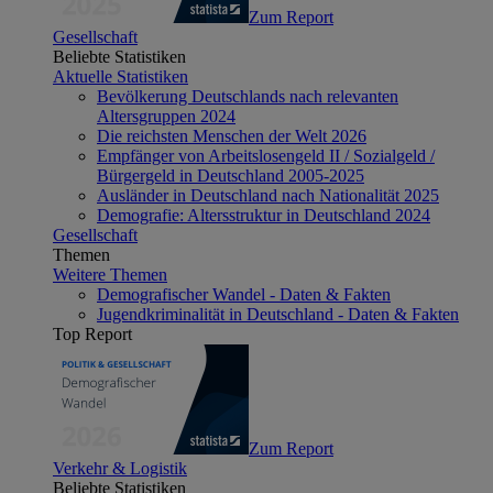
Zum Report
Gesellschaft
Beliebte Statistiken
Aktuelle Statistiken
Bevölkerung Deutschlands nach relevanten
Altersgruppen 2024
Die reichsten Menschen der Welt 2026
Empfänger von Arbeitslosengeld II / Sozialgeld /
Bürgergeld in Deutschland 2005-2025
Ausländer in Deutschland nach Nationalität 2025
Demografie: Altersstruktur in Deutschland 2024
Gesellschaft
Themen
Weitere Themen
Demografischer Wandel - Daten & Fakten
Jugendkriminalität in Deutschland - Daten & Fakten
Top Report
Zum Report
Verkehr & Logistik
Beliebte Statistiken