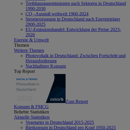
Treibhausgasemissionen nach Sektoren in Deutschland
1990-2030
CO₂-Ausstoß weltweit 1960-2024
Stromerzeugung in Deutschland nach Energieträger
2000-2025
EU-Emissionshandel: Entwicklung der Preise 2023-
2026
Energie & Umwelt
Themen
Weitere Themen
Photovoltaik in Deutschland: Zwischen Fortschritt und
Herausforderung
Nachhaltiger Konsum
Top Report
Zum Report
Konsum & FMCG
Beliebte Statistiken
Aktuelle Statistiken
Vegetarier in Deutschland 2015-2025
Bierkonsum in Deutschland pro Kopf 1950-2025