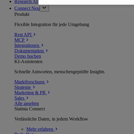
Research AI
Connect
Neu
Produkt
Flexible Integration für jede Umgebung
Rest API
MCP
Integrationen
Dokumentation
Demo buchen
KI-Assistenten
Schnelle Antworten, menschengeprüfte Insights
Marktforschung
Strategie
Marketing & PR
Sales
Alle ansehen
Statista Connect
Verlässliche Daten, in jedem Workflow
Mehr
erfahren