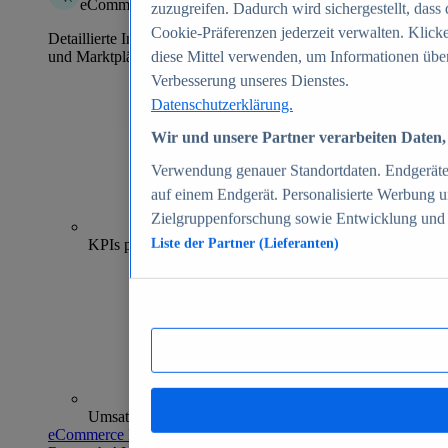
eCommerce Insights
zuzugreifen. Dadurch wird sichergestellt, dass 
Cookie-Präferenzen jederzeit verwalten. Klick
Detaillierte Informationen zu mehr als 39.000 Online-Shops
und Marktplätzen
diese Mittel verwenden, um Informationen über
Verbesserung unseres Dienstes.
Datenschutzerklärung.
Wir und unsere Partner verarbeiten Daten, 
Verwendung genauer Standortdaten. Endgeräteei
auf einem Endgerät. Personalisierte Werbung 
Zielgruppenforschung sowie Entwicklung und
70+
KPIs pro Shop
Liste der Partner (Lieferanten)
Umsatzanalysen und -prognosen
eCommerce Insights entdecken