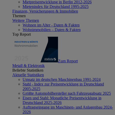
Mietpreisentwicklung in Berlin 2012-2026
Mietenindex für Deutschland 1995-2025
Finanzen, Versicherungen & Immobilien
Themen
Weitere Themen
Wohnen im Alter - Daten & Fakten
Wohnimmobilien – Daten & Fakten
Top Report
Zum Report
Metall & Elektronik
Beliebte Statistiken
Aktuelle Statistiken
Umsatz im deutschen Maschinenbau 1991-2024
Stahl - Index zur Preisentwicklung in Deutschland
2005-2025
Größte Automobilhersteller nach Fahrzeugabsatz 2025
Eisen und Stahl: Monatliche Preisentwicklung in
Deutschland 2025-2026
Auftragseingang im Maschinen- und Anlagenbau 2024-
2026