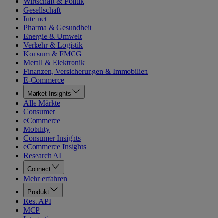
Wirtschaft & Politik
Gesellschaft
Internet
Pharma & Gesundheit
Energie & Umwelt
Verkehr & Logistik
Konsum & FMCG
Metall & Elektronik
Finanzen, Versicherungen & Immobilien
E-Commerce
Market Insights
Alle Märkte
Consumer
eCommerce
Mobility
Consumer Insights
eCommerce Insights
Research AI
Connect
Mehr erfahren
Produkt
Rest API
MCP