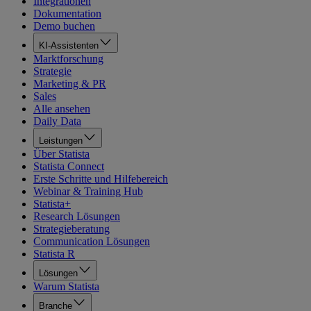
Integrationen
Dokumentation
Demo buchen
KI-Assistenten
Marktforschung
Strategie
Marketing & PR
Sales
Alle ansehen
Daily Data
Leistungen
Über Statista
Statista Connect
Erste Schritte und Hilfebereich
Webinar & Training Hub
Statista+
Research Lösungen
Strategieberatung
Communication Lösungen
Statista R
Lösungen
Warum Statista
Branche