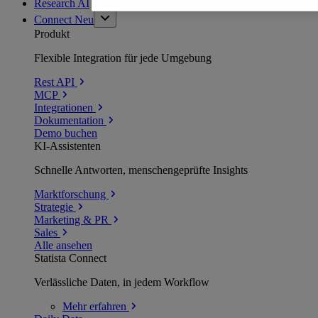
Research AI
Connect
Neu
Produkt
Flexible Integration für jede Umgebung
Rest API
MCP
Integrationen
Dokumentation
Demo buchen
KI-Assistenten
Schnelle Antworten, menschengeprüfte Insights
Marktforschung
Strategie
Marketing & PR
Sales
Alle ansehen
Statista Connect
Verlässliche Daten, in jedem Workflow
Mehr
erfahren