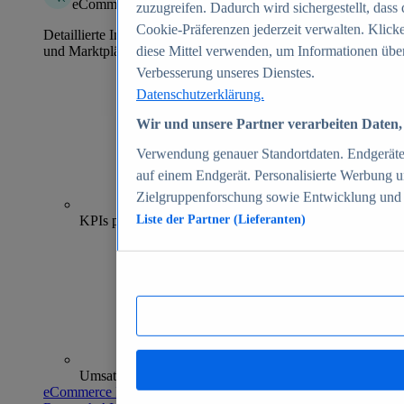
eCommerce Insights
zuzugreifen. Dadurch wird sichergestellt, dass 
Cookie-Präferenzen jederzeit verwalten. Klick
Detaillierte Informationen zu mehr als 39.000 Online-Shops
und Marktplätzen
diese Mittel verwenden, um Informationen über
Verbesserung unseres Dienstes.
Datenschutzerklärung.
Wir und unsere Partner verarbeiten Daten, 
Verwendung genauer Standortdaten. Endgeräteei
auf einem Endgerät. Personalisierte Werbung 
Zielgruppenforschung sowie Entwicklung und
70+
KPIs pro Shop
Liste der Partner (Lieferanten)
Umsatzanalysen und -prognosen
eCommerce Insights entdecken