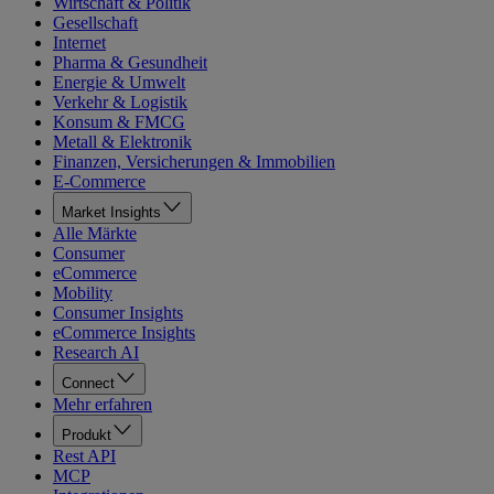
Wirtschaft & Politik
Gesellschaft
Internet
Pharma & Gesundheit
Energie & Umwelt
Verkehr & Logistik
Konsum & FMCG
Metall & Elektronik
Finanzen, Versicherungen & Immobilien
E-Commerce
Market Insights
Alle Märkte
Consumer
eCommerce
Mobility
Consumer Insights
eCommerce Insights
Research AI
Connect
Mehr erfahren
Produkt
Rest API
MCP