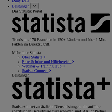
Daily Data
Leistungen
Das Statistik Portal
Trends aus 170 Branchen in 150+ Ländern und über 1 Mio.
Fakten im Direktzugriff.
Mehr über Statista
Über
Statista
Erste Schritte und
Hilfebereich
Webinar & Training
Hub
Statista
Connect
Leistungen
Statista+ bietet zusätzliche Dienstleistungen, die auf Ihre
spezifischen Bedürfnisse zugeschnitten sind. Als Ihr Partner