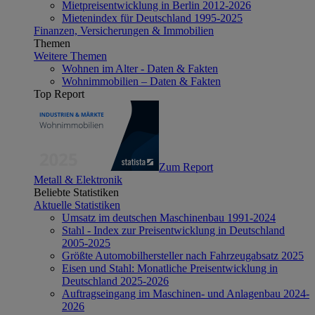
Mietpreisentwicklung in Berlin 2012-2026
Mietenindex für Deutschland 1995-2025
Finanzen, Versicherungen & Immobilien
Themen
Weitere Themen
Wohnen im Alter - Daten & Fakten
Wohnimmobilien – Daten & Fakten
Top Report
Zum Report
Metall & Elektronik
Beliebte Statistiken
Aktuelle Statistiken
Umsatz im deutschen Maschinenbau 1991-2024
Stahl - Index zur Preisentwicklung in Deutschland
2005-2025
Größte Automobilhersteller nach Fahrzeugabsatz 2025
Eisen und Stahl: Monatliche Preisentwicklung in
Deutschland 2025-2026
Auftragseingang im Maschinen- und Anlagenbau 2024-
2026