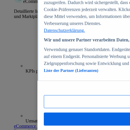
eCommerce Insights
zuzugreifen. Dadurch wird sichergestellt, dass 
Cookie-Präferenzen jederzeit verwalten. Klick
Detaillierte Informationen zu mehr als 39.000 Online-Shops
und Marktplätzen
diese Mittel verwenden, um Informationen über
Verbesserung unseres Dienstes.
Datenschutzerklärung.
Wir und unsere Partner verarbeiten Daten, 
Verwendung genauer Standortdaten. Endgeräteei
auf einem Endgerät. Personalisierte Werbung 
Zielgruppenforschung sowie Entwicklung und
70+
KPIs pro Shop
Liste der Partner (Lieferanten)
Umsatzanalysen und -prognosen
eCommerce Insights entdecken