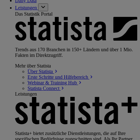
Daily Data
Leistungen
Das Statistik Portal
Trends aus 170 Branchen in 150+ Ländern und über 1 Mio.
Fakten im Direktzugriff.
Mehr über Statista
Über
Statista
Erste Schritte und
Hilfebereich
Webinar & Training
Hub
Statista
Connect
Leistungen
Statista+ bietet zusätzliche Dienstleistungen, die auf Ihre
spezifischen Bedürfnisse zugeschnitten sind. Als Ihr Partner