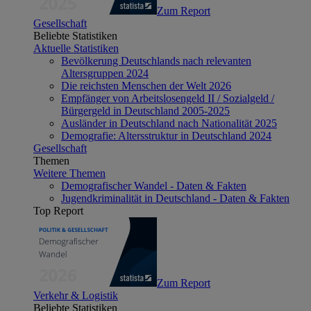
Zum Report
Gesellschaft
Beliebte Statistiken
Aktuelle Statistiken
Bevölkerung Deutschlands nach relevanten
Altersgruppen 2024
Die reichsten Menschen der Welt 2026
Empfänger von Arbeitslosengeld II / Sozialgeld /
Bürgergeld in Deutschland 2005-2025
Ausländer in Deutschland nach Nationalität 2025
Demografie: Altersstruktur in Deutschland 2024
Gesellschaft
Themen
Weitere Themen
Demografischer Wandel - Daten & Fakten
Jugendkriminalität in Deutschland - Daten & Fakten
Top Report
Zum Report
Verkehr & Logistik
Beliebte Statistiken