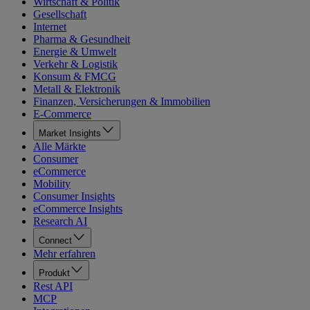
Wirtschaft & Politik
Gesellschaft
Internet
Pharma & Gesundheit
Energie & Umwelt
Verkehr & Logistik
Konsum & FMCG
Metall & Elektronik
Finanzen, Versicherungen & Immobilien
E-Commerce
Market Insights
Alle Märkte
Consumer
eCommerce
Mobility
Consumer Insights
eCommerce Insights
Research AI
Connect
Mehr erfahren
Produkt
Rest API
MCP