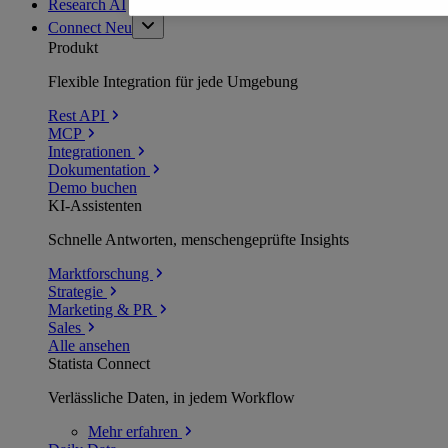
Research AI
Connect
Neu
Produkt
Flexible Integration für jede Umgebung
Rest API
MCP
Integrationen
Dokumentation
Demo buchen
KI-Assistenten
Schnelle Antworten, menschengeprüfte Insights
Marktforschung
Strategie
Marketing & PR
Sales
Alle ansehen
Statista Connect
Verlässliche Daten, in jedem Workflow
Mehr
erfahren