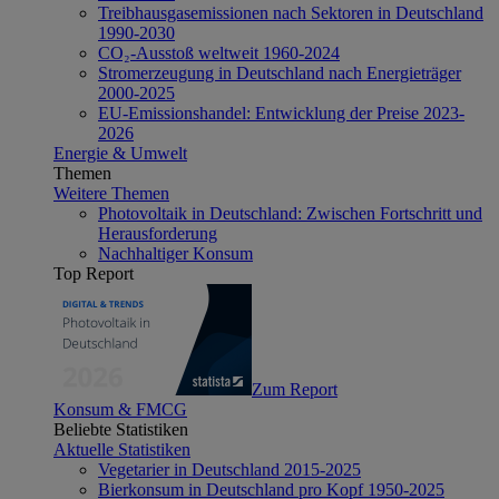
Treibhausgasemissionen nach Sektoren in Deutschland
1990-2030
CO₂-Ausstoß weltweit 1960-2024
Stromerzeugung in Deutschland nach Energieträger
2000-2025
EU-Emissionshandel: Entwicklung der Preise 2023-
2026
Energie & Umwelt
Themen
Weitere Themen
Photovoltaik in Deutschland: Zwischen Fortschritt und
Herausforderung
Nachhaltiger Konsum
Top Report
Zum Report
Konsum & FMCG
Beliebte Statistiken
Aktuelle Statistiken
Vegetarier in Deutschland 2015-2025
Bierkonsum in Deutschland pro Kopf 1950-2025