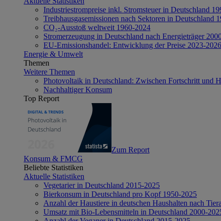
Aktuelle Statistiken
Industriestrompreise inkl. Stromsteuer in Deutschland 1
Treibhausgasemissionen nach Sektoren in Deutschland 
CO₂-Ausstoß weltweit 1960-2024
Stromerzeugung in Deutschland nach Energieträger 200
EU-Emissionshandel: Entwicklung der Preise 2023-202
Energie & Umwelt
Themen
Weitere Themen
Photovoltaik in Deutschland: Zwischen Fortschritt und 
Nachhaltiger Konsum
Top Report
Zum Report
Konsum & FMCG
Beliebte Statistiken
Aktuelle Statistiken
Vegetarier in Deutschland 2015-2025
Bierkonsum in Deutschland pro Kopf 1950-2025
Anzahl der Haustiere in deutschen Haushalten nach Tier
Umsatz mit Bio-Lebensmitteln in Deutschland 2000-202
Anzahl der Veganer in Deutschland 2015-2025