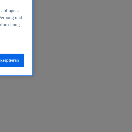
 abfragen.
 Werbung und
nforschung
akzeptieren