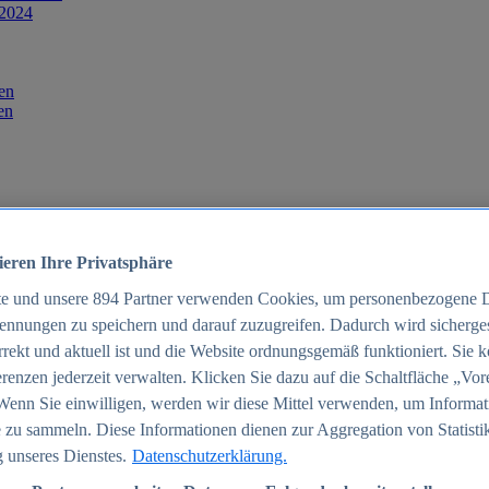
 2024
en
en
ieren Ihre Privatsphäre
te und unsere
894
Partner verwenden Cookies, um personenbezogene 
ennungen zu speichern und darauf zuzugreifen. Dadurch wird sichergest
orrekt und aktuell ist und die Website ordnungsgemäß funktioniert. Sie 
025
renzen jederzeit verwalten. Klicken Sie dazu auf die Schaltfläche „Vor
schland 2025
Wenn Sie einwilligen, werden wir diese Mittel verwenden, um Informat
 zu sammeln. Diese Informationen dienen zur Aggregation von Statisti
 unseres Dienstes.
Datenschutzerklärung.