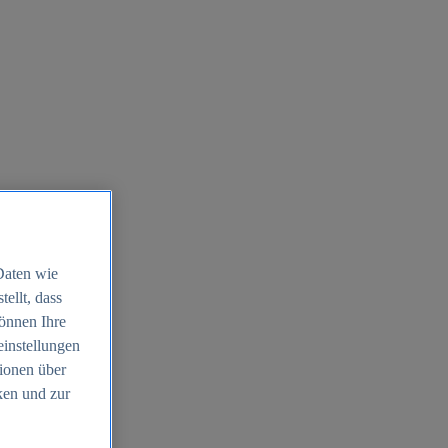
Daten wie
ellt, dass
können Ihre
einstellungen
ionen über
ken und zur