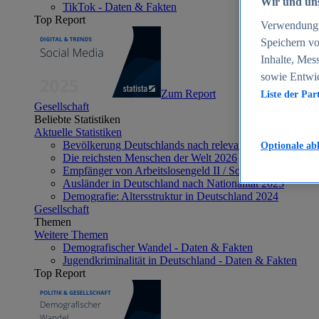
Wir und uns
TikTok - Daten & Fakten
Top Report
Verwendung g
Speichern vo
Inhalte, Mes
sowie Entwi
Zum Report
Liste der Par
Gesellschaft
Beliebte Statistiken
Aktuelle Statistiken
Bevölkerung Deutschlands nach relevanten Altersgrupp
Optionale ab
Die reichsten Menschen der Welt 2026
Empfänger von Arbeitslosengeld II / Sozialgeld / Bürge
Ausländer in Deutschland nach Nationalität 2025
Demografie: Altersstruktur in Deutschland 2024
Gesellschaft
Themen
Weitere Themen
Demografischer Wandel - Daten & Fakten
Jugendkriminalität in Deutschland - Daten & Fakten
Top Report