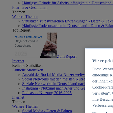
Häufigste Gründe für Arbeitsunfähigkeit in Deutschland
Pharma & Gesundheit
Themen
Weitere Themen
Statistiken zu psychischen Erkrankungen - Daten & Fakt
Häufigste Todesursachen in Deutschland - Daten & Fakt
Top Report
Zum Report
Wir respekt
Internet
Beliebte Statistiken
Diese Websi
Aktuelle Statistiken
Anzahl der Social-Media-Nutzer weltweit 2012-2025
eindeutige K
Social Networks mit den meisten Nutzern weltweit 2025
der Inhalt k
Soziale Netzwerke in Deutschland nach Generationen 2
Cookie-Präfe
Instagram - Nutzung nach Alter und Geschlecht in Deut
Podcasts - Nutzung 2016-2025
verwalten“. 
Internet
Ihre Besuche
Themen
Verbesserung
Weitere Themen
Social Media - Daten & Fakten