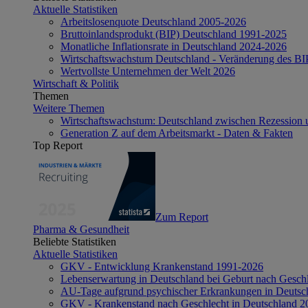
Aktuelle Statistiken
Arbeitslosenquote Deutschland 2005-2026
Bruttoinlandsprodukt (BIP) Deutschland 1991-2025
Monatliche Inflationsrate in Deutschland 2024-2026
Wirtschaftswachstum Deutschland - Veränderung des B
Wertvollste Unternehmen der Welt 2026
Wirtschaft & Politik
Themen
Weitere Themen
Wirtschaftswachstum: Deutschland zwischen Rezession 
Generation Z auf dem Arbeitsmarkt - Daten & Fakten
Top Report
Zum Report
Pharma & Gesundheit
Beliebte Statistiken
Aktuelle Statistiken
GKV - Entwicklung Krankenstand 1991-2026
Lebenserwartung in Deutschland bei Geburt nach Gesch
AU-Tage aufgrund psychischer Erkrankungen in Deutsc
GKV - Krankenstand nach Geschlecht in Deutschland 