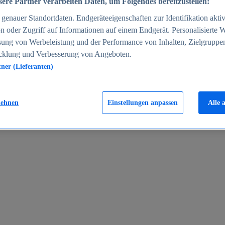
ere Partner verarbeiten Daten, um Folgendes bereitzustellen:
enauer Standortdaten. Endgeräteeigenschaften zur Identifikation aktiv
n oder Zugriff auf Informationen auf einem Endgerät. Personalisierte
sung von Werbeleistung und der Performance von Inhalten, Zielgruppe
cklung und Verbesserung von Angeboten.
tner (Lieferanten)
en 2024
lehnen
Einstellungen anpassen
Alle 
rgeld in Deutschland 2005-2025