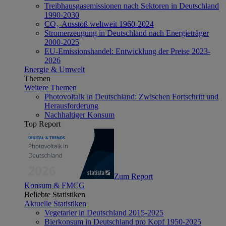
Treibhausgasemissionen nach Sektoren in Deutschland
1990-2030
CO₂-Ausstoß weltweit 1960-2024
Stromerzeugung in Deutschland nach Energieträger
2000-2025
EU-Emissionshandel: Entwicklung der Preise 2023-
2026
Energie & Umwelt
Themen
Weitere Themen
Photovoltaik in Deutschland: Zwischen Fortschritt und
Herausforderung
Nachhaltiger Konsum
Top Report
Zum Report
Konsum & FMCG
Beliebte Statistiken
Aktuelle Statistiken
Vegetarier in Deutschland 2015-2025
Bierkonsum in Deutschland pro Kopf 1950-2025