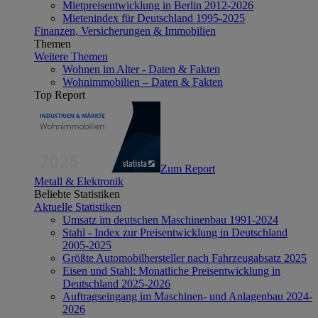
Mietpreisentwicklung in Berlin 2012-2026
Mietenindex für Deutschland 1995-2025
Finanzen, Versicherungen & Immobilien
Themen
Weitere Themen
Wohnen im Alter - Daten & Fakten
Wohnimmobilien – Daten & Fakten
Top Report
Zum Report
Metall & Elektronik
Beliebte Statistiken
Aktuelle Statistiken
Umsatz im deutschen Maschinenbau 1991-2024
Stahl - Index zur Preisentwicklung in Deutschland
2005-2025
Größte Automobilhersteller nach Fahrzeugabsatz 2025
Eisen und Stahl: Monatliche Preisentwicklung in
Deutschland 2025-2026
Auftragseingang im Maschinen- und Anlagenbau 2024-
2026