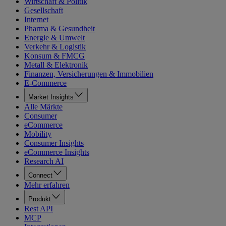
Wirtschaft & Politik
Gesellschaft
Internet
Pharma & Gesundheit
Energie & Umwelt
Verkehr & Logistik
Konsum & FMCG
Metall & Elektronik
Finanzen, Versicherungen & Immobilien
E-Commerce
Market Insights
Alle Märkte
Consumer
eCommerce
Mobility
Consumer Insights
eCommerce Insights
Research AI
Connect
Mehr erfahren
Produkt
Rest API
MCP