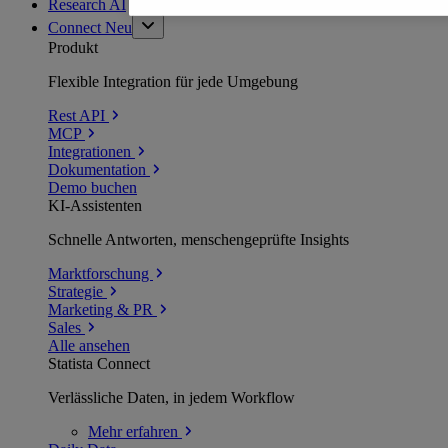
Research AI
Connect
Neu
Produkt
Flexible Integration für jede Umgebung
Rest API
MCP
Integrationen
Dokumentation
Demo buchen
KI-Assistenten
Schnelle Antworten, menschengeprüfte Insights
Marktforschung
Strategie
Marketing & PR
Sales
Alle ansehen
Statista Connect
Verlässliche Daten, in jedem Workflow
Mehr
erfahren