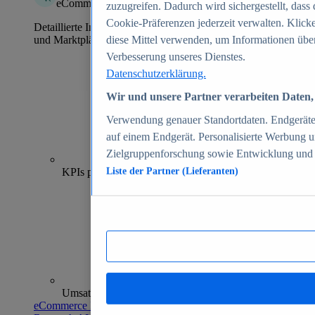
eCommerce Insights
zuzugreifen. Dadurch wird sichergestellt, dass 
Cookie-Präferenzen jederzeit verwalten. Klick
Detaillierte Informationen zu mehr als 39.000 Online-Shops
und Marktplätzen
diese Mittel verwenden, um Informationen über
Verbesserung unseres Dienstes.
Datenschutzerklärung.
Wir und unsere Partner verarbeiten Daten, 
Verwendung genauer Standortdaten. Endgeräteei
auf einem Endgerät. Personalisierte Werbung 
Zielgruppenforschung sowie Entwicklung und
70+
KPIs pro Shop
Liste der Partner (Lieferanten)
Umsatzanalysen und -prognosen
eCommerce Insights entdecken