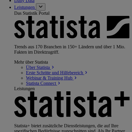
Daily Data
Leistungen
Das Statistik Portal
Trends aus 170 Branchen in 150+ Ländern und über 1 Mio.
Fakten im Direktzugriff.
Mehr über Statista
Über
Statista
Erste Schritte und
Hilfebereich
Webinar & Training
Hub
Statista
Connect
Leistungen
Statista+ bietet zusätzliche Dienstleistungen, die auf Ihre
spezifischen Bedürfnisse zugeschnitten sind. Als Ihr Partner