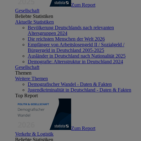
Zum Report
Gesellschaft
Beliebte Statistiken
Aktuelle Statistiken
Bevölkerung Deutschlands nach relevanten
Altersgruppen 2024
Die reichsten Menschen der Welt 2026
Empfänger von Arbeitslosengeld II / Sozialgeld /
Bürgergeld in Deutschland 2005-2025
Ausländer in Deutschland nach Nationalität 2025
Demografie: Altersstruktur in Deutschland 2024
Gesellschaft
Themen
Weitere Themen
Demografischer Wandel - Daten & Fakten
Jugendkriminalität in Deutschland - Daten & Fakten
Top Report
Zum Report
Verkehr & Logistik
Beliebte Statistiken