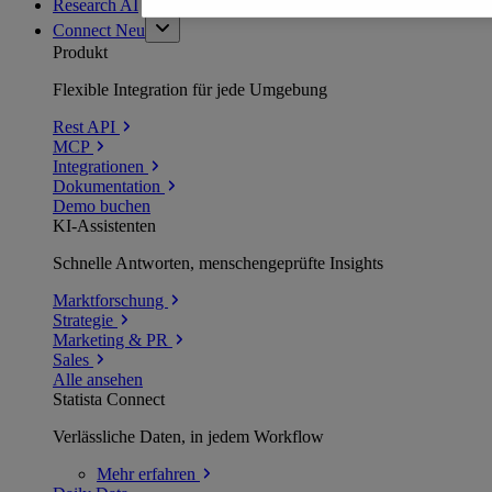
Research AI
Connect
Neu
Produkt
Flexible Integration für jede Umgebung
Rest API
MCP
Integrationen
Dokumentation
Demo buchen
KI-Assistenten
Schnelle Antworten, menschengeprüfte Insights
Marktforschung
Strategie
Marketing & PR
Sales
Alle ansehen
Statista Connect
Verlässliche Daten, in jedem Workflow
Mehr
erfahren