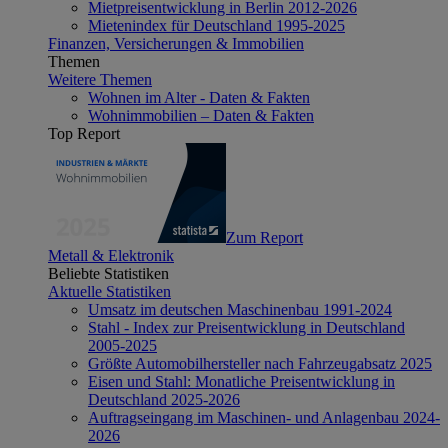
Mietpreisentwicklung in Berlin 2012-2026
Mietenindex für Deutschland 1995-2025
Finanzen, Versicherungen & Immobilien
Themen
Weitere Themen
Wohnen im Alter - Daten & Fakten
Wohnimmobilien – Daten & Fakten
Top Report
Zum Report
Metall & Elektronik
Beliebte Statistiken
Aktuelle Statistiken
Umsatz im deutschen Maschinenbau 1991-2024
Stahl - Index zur Preisentwicklung in Deutschland
2005-2025
Größte Automobilhersteller nach Fahrzeugabsatz 2025
Eisen und Stahl: Monatliche Preisentwicklung in
Deutschland 2025-2026
Auftragseingang im Maschinen- und Anlagenbau 2024-
2026