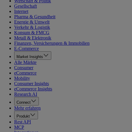
Wirtschaft & Politik
Gesellschaft
Internet
Pharma & Gesundheit
Energie & Umwelt
Verkehr & Logistik
Konsum & FMCG
Metall & Elektronik
Finanzen, Versicherungen & Immobilien
E-Commerce
Market Insights
Alle Märkte
Consumer
eCommerce
Mobility
Consumer Insights
eCommerce Insights
Research AI
Connect
Mehr erfahren
Produkt
Rest API
MCP