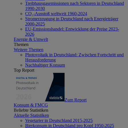
Treibhausgasemissionen nach Sektoren in Deutschland
1990-2030
CO₂-Ausstoß weltweit 1960-2024
Stromerzeugung in Deutschland nach Energieträger
2000-2025
EU-Emissionshandel: Entwicklung der Preise 2023-
2026
Energie & Umwelt
Themen
Weitere Themen
Photovoltaik in Deutschland: Zwischen Fortschritt und
Herausforderung
Nachhaltiger Konsum
Top Report
Zum Report
Konsum & FMCG
Beliebte Statistiken
Aktuelle Statistiken
Vegetarier in Deutschland 2015-2025
Bierkonsum in Deutschland pro Kopf 1950-2025