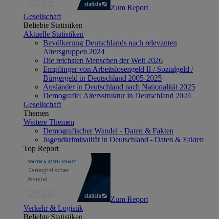
Zum Report
Gesellschaft
Beliebte Statistiken
Aktuelle Statistiken
Bevölkerung Deutschlands nach relevanten
Altersgruppen 2024
Die reichsten Menschen der Welt 2026
Empfänger von Arbeitslosengeld II / Sozialgeld /
Bürgergeld in Deutschland 2005-2025
Ausländer in Deutschland nach Nationalität 2025
Demografie: Altersstruktur in Deutschland 2024
Gesellschaft
Themen
Weitere Themen
Demografischer Wandel - Daten & Fakten
Jugendkriminalität in Deutschland - Daten & Fakten
Top Report
Zum Report
Verkehr & Logistik
Beliebte Statistiken