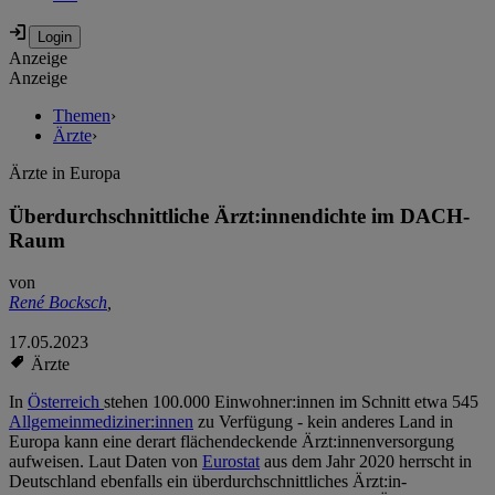
Anzeige
Anzeige
Themen
›
Ärzte
›
Ärzte in Europa
Überdurchschnittliche Ärzt:innendichte im DACH-
Raum
von
René Bocksch
,
17.05.2023
Ärzte
In
Österreich
stehen 100.000 Einwohner:innen im Schnitt etwa 545
Allgemeinmediziner:innen
zu Verfügung - kein anderes Land in
Europa kann eine derart flächendeckende Ärzt:innenversorgung
aufweisen. Laut Daten von
Eurostat
aus dem Jahr 2020 herrscht in
Deutschland ebenfalls ein überdurchschnittliches Ärzt:in-