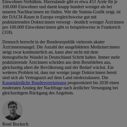
Einwohner-Verhältnis. Hierzulande gibt es etwa 453 Ärzte für je
100.000 Einwohner und damit knapp hundert weniger als bei
unseren Nachbar:innen im Süden. Wie die Statista-Grafik zeigt, ist
der DACH-Raum in Europa vergleichsweise gut mit
praktizierenden Doktor:innen versorgt - deutlich weniger Ärzt:innen
pro 100.000 Einwohner:innen gibt es beispielsweise in Frankreich
(318).
Dennoch herrscht in der Bundesrepublik vielerorts akuter
Ärzt:innenmangel. Die Anzahl der ausgebildeten Mediziner:innen
steigt zwar kontinuierlich an, kann aber nicht mit dem
demografische Wandel in Deutschland Schritt halten. Immer mehr
praktizierende Ärzt:innen scheiden aus dem Berufsleben aus,
gleichzeitig altert die Bevölkerung und der Bedarf wächst. Ein
weiteres Problem ist, dass nur wenige junge Doktor:innen bereit
sind sich als Vertragsarzt auf dem Land niederzulassen. Die
Kassenärztliche Bundesvereinigung
prognostiziert bis 2030 einen
moderaten Anstieg der Nachfrage nach ärztlicher Versorgung bei
gleichzeitigem Rückgang des Angebots.
René Bocksch