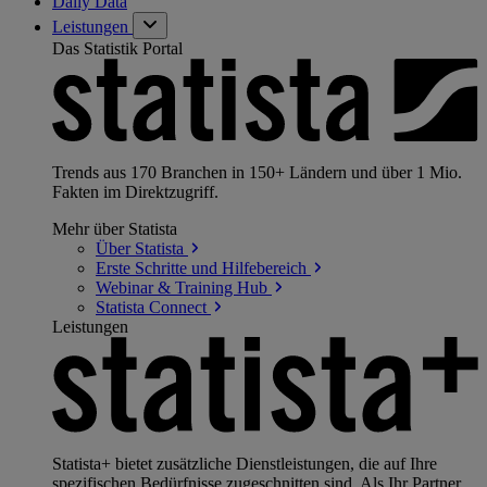
Daily Data
Leistungen
Das Statistik Portal
Trends aus 170 Branchen in 150+ Ländern und über 1 Mio.
Fakten im Direktzugriff.
Mehr über Statista
Über
Statista
Erste Schritte und
Hilfebereich
Webinar & Training
Hub
Statista
Connect
Leistungen
Statista+ bietet zusätzliche Dienstleistungen, die auf Ihre
spezifischen Bedürfnisse zugeschnitten sind. Als Ihr Partner