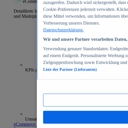
eCommerce Insights
zuzugreifen. Dadurch wird sichergestellt, dass 
Cookie-Präferenzen jederzeit verwalten. Klick
Detaillierte Informationen zu mehr als 39.000 Online-Shops
und Marktplätzen
diese Mittel verwenden, um Informationen über
Verbesserung unseres Dienstes.
Datenschutzerklärung.
Wir und unsere Partner verarbeiten Daten, 
Verwendung genauer Standortdaten. Endgeräteei
auf einem Endgerät. Personalisierte Werbung 
Zielgruppenforschung sowie Entwicklung und
70+
KPIs pro Shop
Liste der Partner (Lieferanten)
Umsatzanalysen und -prognosen
eCommerce Insights entdecken