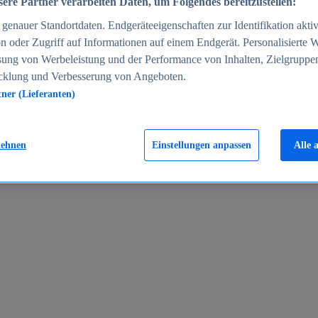
ere Partner verarbeiten Daten, um Folgendes bereitzustellen:
enauer Standortdaten. Endgeräteeigenschaften zur Identifikation aktiv
n oder Zugriff auf Informationen auf einem Endgerät. Personalisierte
sung von Werbeleistung und der Performance von Inhalten, Zielgruppe
cklung und Verbesserung von Angeboten.
tner (Lieferanten)
en 2024
lehnen
Einstellungen anpassen
Alle 
rgeld in Deutschland 2005-2025