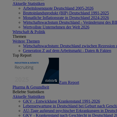
Aktuelle Statistiken
Arbeitslosenquote Deutschland 2005-2026
Bruttoinlandsprodukt (BIP) Deutschland 1991-2025
Monatliche Inflationsrate in Deutschland 2024-2026
Wirtschaftswachstum Deutschland - Veränderung des B
Wertvollste Unternehmen der Welt 2026
Wirtschaft & Politik
Themen
Weitere Themen
Wirtschaftswachstum: Deutschland zwischen Rezession 
Generation Z auf dem Arbeitsmarkt - Daten & Fakten
Top Report
Zum Report
Pharma & Gesundheit
Beliebte Statistiken
Aktuelle Statistiken
GKV - Entwicklung Krankenstand 1991-2026
Lebenserwartung in Deutschland bei Geburt nach Gesch
AU-Tage aufgrund psychischer Erkrankungen in Deutsc
GKV - Krankenstand nach Geschlecht in Deutschland 