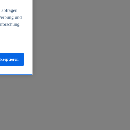
 abfragen.
 Werbung und
nforschung
akzeptieren