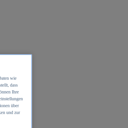
Daten wie
ellt, dass
können Ihre
einstellungen
ionen über
ken und zur