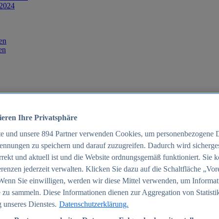
 2024
en
en
ieren Ihre Privatsphäre
te und unsere
894
Partner verwenden Cookies, um personenbezogene 
ennungen zu speichern und darauf zuzugreifen. Dadurch wird sichergest
orrekt und aktuell ist und die Website ordnungsgemäß funktioniert. Sie 
025
renzen jederzeit verwalten. Klicken Sie dazu auf die Schaltfläche „Vor
schland 2025
Wenn Sie einwilligen, werden wir diese Mittel verwenden, um Informat
 zu sammeln. Diese Informationen dienen zur Aggregation von Statisti
 unseres Dienstes.
Datenschutzerklärung.