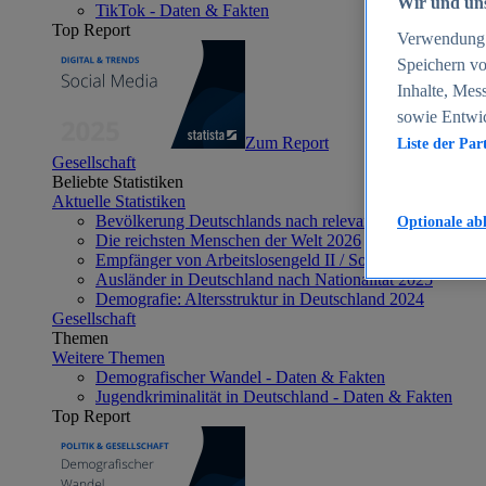
Wir und uns
TikTok - Daten & Fakten
Top Report
Verwendung g
Speichern vo
Inhalte, Mes
sowie Entwi
Zum Report
Liste der Par
Gesellschaft
Beliebte Statistiken
Aktuelle Statistiken
Bevölkerung Deutschlands nach relevanten Altersgrupp
Optionale ab
Die reichsten Menschen der Welt 2026
Empfänger von Arbeitslosengeld II / Sozialgeld / Bürge
Ausländer in Deutschland nach Nationalität 2025
Demografie: Altersstruktur in Deutschland 2024
Gesellschaft
Themen
Weitere Themen
Demografischer Wandel - Daten & Fakten
Jugendkriminalität in Deutschland - Daten & Fakten
Top Report