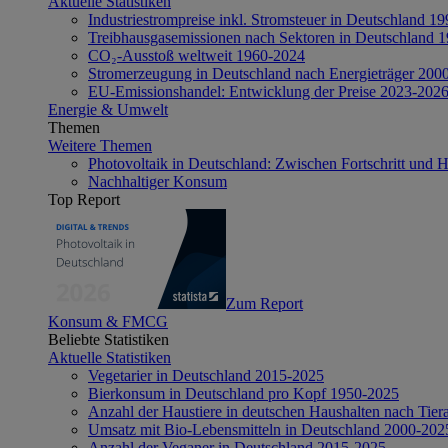
Aktuelle Statistiken
Industriestrompreise inkl. Stromsteuer in Deutschland 1
Treibhausgasemissionen nach Sektoren in Deutschland 
CO₂-Ausstoß weltweit 1960-2024
Stromerzeugung in Deutschland nach Energieträger 200
EU-Emissionshandel: Entwicklung der Preise 2023-202
Energie & Umwelt
Themen
Weitere Themen
Photovoltaik in Deutschland: Zwischen Fortschritt und 
Nachhaltiger Konsum
Top Report
Zum Report
Konsum & FMCG
Beliebte Statistiken
Aktuelle Statistiken
Vegetarier in Deutschland 2015-2025
Bierkonsum in Deutschland pro Kopf 1950-2025
Anzahl der Haustiere in deutschen Haushalten nach Tier
Umsatz mit Bio-Lebensmitteln in Deutschland 2000-202
Anzahl der Veganer in Deutschland 2015-2025