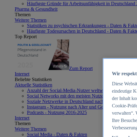
Häufigste Gründe für Arbeitsunfähigkeit in Deutschland
Pharma & Gesundheit
Themen
Weitere Themen
Statistiken zu psychischen Erkrankungen - Daten & Fakt
Häufigste Todesursachen in Deutschland - Daten & Fakt
Top Report
Zum Report
Wir respekt
Internet
Beliebte Statistiken
Diese Websi
Aktuelle Statistiken
Anzahl der Social-Media-Nutzer weltweit 2012-2025
eindeutige K
Social Networks mit den meisten Nutzern weltweit 2025
der Inhalt k
Soziale Netzwerke in Deutschland nach Generationen 2
Cookie-Präfe
Instagram - Nutzung nach Alter und Geschlecht in Deut
Podcasts - Nutzung 2016-2025
verwalten“. 
Internet
Ihre Besuche
Themen
Verbesserung
Weitere Themen
Social Media - Daten & Fakten