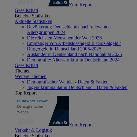
Zum Report
Gesellschaft
Beliebte Statistiken
Aktuelle Statistiken
Bevölkerung Deutschlands nach relevanten
Altersgruppen 2024
Die reichsten Menschen der Welt 2026
Empfänger von Arbeitslosengeld II / Sozialgeld /
Bürgergeld in Deutschland 2005-2025
Ausländer in Deutschland nach Nationalität 2025
Demografie: Altersstruktur in Deutschland 2024
Gesellschaft
Themen
Weitere Themen
Demografischer Wandel - Daten & Fakten
Jugendkriminalität in Deutschland - Daten & Fakten
Top Report
Zum Report
Verkehr & Logistik
Beliebte Statistiken