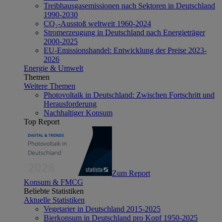
Treibhausgasemissionen nach Sektoren in Deutschland
1990-2030
CO₂-Ausstoß weltweit 1960-2024
Stromerzeugung in Deutschland nach Energieträger
2000-2025
EU-Emissionshandel: Entwicklung der Preise 2023-
2026
Energie & Umwelt
Themen
Weitere Themen
Photovoltaik in Deutschland: Zwischen Fortschritt und
Herausforderung
Nachhaltiger Konsum
Top Report
Zum Report
Konsum & FMCG
Beliebte Statistiken
Aktuelle Statistiken
Vegetarier in Deutschland 2015-2025
Bierkonsum in Deutschland pro Kopf 1950-2025