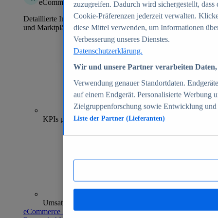
eCommerce Insights
zuzugreifen. Dadurch wird sichergestellt, dass 
Cookie-Präferenzen jederzeit verwalten. Klick
Detaillierte Informationen zu mehr als 39.000 Online-Shops
und Marktplätzen
diese Mittel verwenden, um Informationen über
Verbesserung unseres Dienstes.
Datenschutzerklärung.
Wir und unsere Partner verarbeiten Daten, 
Verwendung genauer Standortdaten. Endgeräteei
auf einem Endgerät. Personalisierte Werbung 
Zielgruppenforschung sowie Entwicklung und
70+
KPIs pro Shop
Liste der Partner (Lieferanten)
Umsatzanalysen und -prognosen
eCommerce Insights entdecken