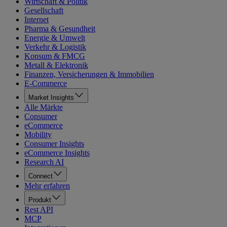
Wirtschaft & Politik
Gesellschaft
Internet
Pharma & Gesundheit
Energie & Umwelt
Verkehr & Logistik
Konsum & FMCG
Metall & Elektronik
Finanzen, Versicherungen & Immobilien
E-Commerce
Market Insights
Alle Märkte
Consumer
eCommerce
Mobility
Consumer Insights
eCommerce Insights
Research AI
Connect
Mehr erfahren
Produkt
Rest API
MCP