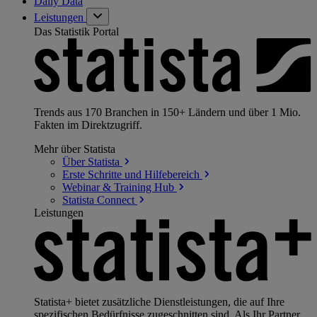
Daily Data
Leistungen
Das Statistik Portal
Trends aus 170 Branchen in 150+ Ländern und über 1 Mio.
Fakten im Direktzugriff.
Mehr über Statista
Über
Statista
Erste Schritte und
Hilfebereich
Webinar & Training
Hub
Statista
Connect
Leistungen
Statista+ bietet zusätzliche Dienstleistungen, die auf Ihre
spezifischen Bedürfnisse zugeschnitten sind. Als Ihr Partner