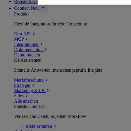
Research AI
Connect
Neu
Produkt
Flexible Integration für jede Umgebung
Rest API
MCP
Integrationen
Dokumentation
Demo buchen
KI-Assistenten
Schnelle Antworten, menschengeprüfte Insights
Marktforschung
Strategie
Marketing & PR
Sales
Alle ansehen
Statista Connect
Verlässliche Daten, in jedem Workflow
Mehr
erfahren