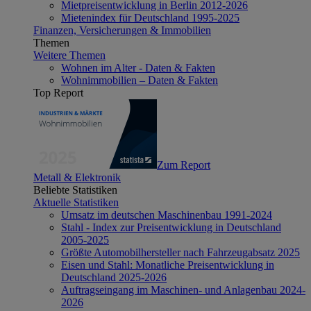
Mietpreisentwicklung in Berlin 2012-2026
Mietenindex für Deutschland 1995-2025
Finanzen, Versicherungen & Immobilien
Themen
Weitere Themen
Wohnen im Alter - Daten & Fakten
Wohnimmobilien – Daten & Fakten
Top Report
Zum Report
Metall & Elektronik
Beliebte Statistiken
Aktuelle Statistiken
Umsatz im deutschen Maschinenbau 1991-2024
Stahl - Index zur Preisentwicklung in Deutschland
2005-2025
Größte Automobilhersteller nach Fahrzeugabsatz 2025
Eisen und Stahl: Monatliche Preisentwicklung in
Deutschland 2025-2026
Auftragseingang im Maschinen- und Anlagenbau 2024-
2026