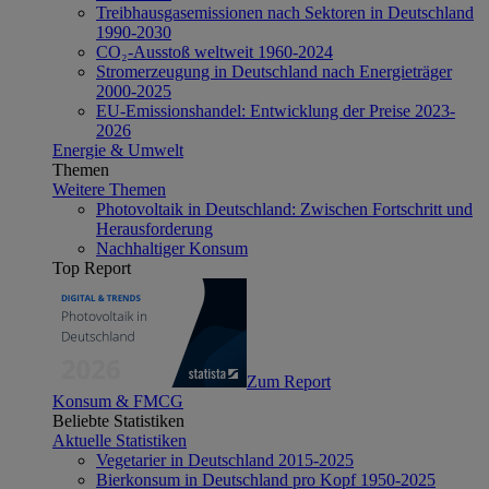
Treibhausgasemissionen nach Sektoren in Deutschland
1990-2030
CO₂-Ausstoß weltweit 1960-2024
Stromerzeugung in Deutschland nach Energieträger
2000-2025
EU-Emissionshandel: Entwicklung der Preise 2023-
2026
Energie & Umwelt
Themen
Weitere Themen
Photovoltaik in Deutschland: Zwischen Fortschritt und
Herausforderung
Nachhaltiger Konsum
Top Report
Zum Report
Konsum & FMCG
Beliebte Statistiken
Aktuelle Statistiken
Vegetarier in Deutschland 2015-2025
Bierkonsum in Deutschland pro Kopf 1950-2025