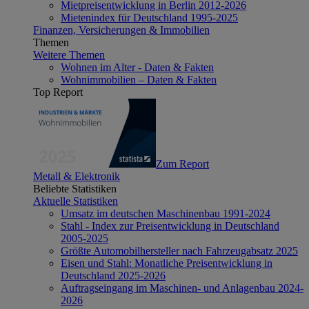
Mietpreisentwicklung in Berlin 2012-2026
Mietenindex für Deutschland 1995-2025
Finanzen, Versicherungen & Immobilien
Themen
Weitere Themen
Wohnen im Alter - Daten & Fakten
Wohnimmobilien – Daten & Fakten
Top Report
Zum Report
Metall & Elektronik
Beliebte Statistiken
Aktuelle Statistiken
Umsatz im deutschen Maschinenbau 1991-2024
Stahl - Index zur Preisentwicklung in Deutschland
2005-2025
Größte Automobilhersteller nach Fahrzeugabsatz 2025
Eisen und Stahl: Monatliche Preisentwicklung in
Deutschland 2025-2026
Auftragseingang im Maschinen- und Anlagenbau 2024-
2026