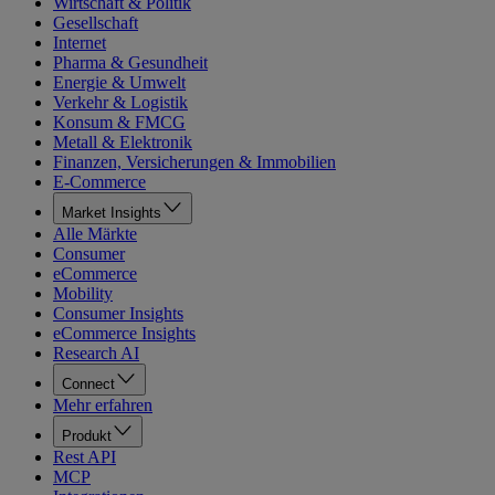
Wirtschaft & Politik
Gesellschaft
Internet
Pharma & Gesundheit
Energie & Umwelt
Verkehr & Logistik
Konsum & FMCG
Metall & Elektronik
Finanzen, Versicherungen & Immobilien
E-Commerce
Market Insights
Alle Märkte
Consumer
eCommerce
Mobility
Consumer Insights
eCommerce Insights
Research AI
Connect
Mehr erfahren
Produkt
Rest API
MCP