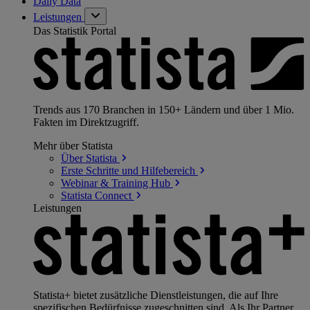
Daily Data
Leistungen
Das Statistik Portal
Trends aus 170 Branchen in 150+ Ländern und über 1 Mio.
Fakten im Direktzugriff.
Mehr über Statista
Über
Statista
Erste Schritte und
Hilfebereich
Webinar & Training
Hub
Statista
Connect
Leistungen
Statista+ bietet zusätzliche Dienstleistungen, die auf Ihre
spezifischen Bedürfnisse zugeschnitten sind. Als Ihr Partner