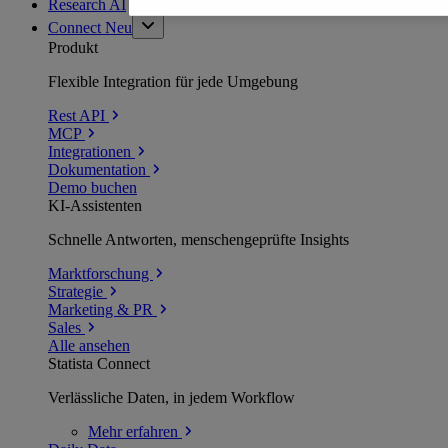
Research AI
Connect
Neu
Produkt
Flexible Integration für jede Umgebung
Rest API
MCP
Integrationen
Dokumentation
Demo buchen
KI-Assistenten
Schnelle Antworten, menschengeprüfte Insights
Marktforschung
Strategie
Marketing & PR
Sales
Alle ansehen
Statista Connect
Verlässliche Daten, in jedem Workflow
Mehr
erfahren