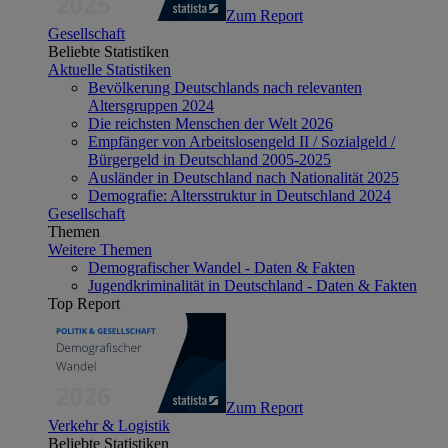
Zum Report
Gesellschaft
Beliebte Statistiken
Aktuelle Statistiken
Bevölkerung Deutschlands nach relevanten
Altersgruppen 2024
Die reichsten Menschen der Welt 2026
Empfänger von Arbeitslosengeld II / Sozialgeld /
Bürgergeld in Deutschland 2005-2025
Ausländer in Deutschland nach Nationalität 2025
Demografie: Altersstruktur in Deutschland 2024
Gesellschaft
Themen
Weitere Themen
Demografischer Wandel - Daten & Fakten
Jugendkriminalität in Deutschland - Daten & Fakten
Top Report
Zum Report
Verkehr & Logistik
Beliebte Statistiken