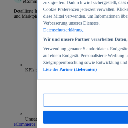
eCommerce Insights
zuzugreifen. Dadurch wird sichergestellt, dass 
Cookie-Präferenzen jederzeit verwalten. Klick
Detaillierte Informationen zu mehr als 39.000 Online-Shops
und Marktplätzen
diese Mittel verwenden, um Informationen über
Verbesserung unseres Dienstes.
Datenschutzerklärung.
Wir und unsere Partner verarbeiten Daten, 
Verwendung genauer Standortdaten. Endgeräteei
auf einem Endgerät. Personalisierte Werbung 
Zielgruppenforschung sowie Entwicklung und
70+
KPIs pro Shop
Liste der Partner (Lieferanten)
Umsatzanalysen und -prognosen
eCommerce Insights entdecken