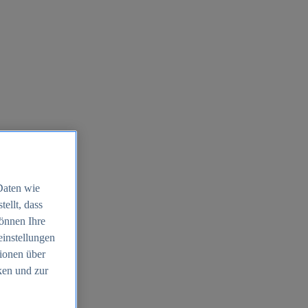
Daten wie
ellt, dass
können Ihre
einstellungen
ionen über
ken und zur