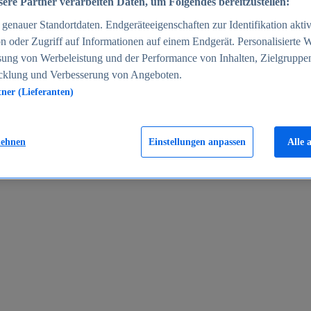
ere Partner verarbeiten Daten, um Folgendes bereitzustellen:
enauer Standortdaten. Endgeräteeigenschaften zur Identifikation aktiv
n oder Zugriff auf Informationen auf einem Endgerät. Personalisierte
sung von Werbeleistung und der Performance von Inhalten, Zielgruppe
cklung und Verbesserung von Angeboten.
tner (Lieferanten)
en 2024
lehnen
Einstellungen anpassen
Alle 
rgeld in Deutschland 2005-2025