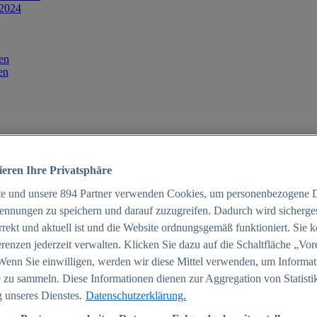
 2024
en
en
ieren Ihre Privatsphäre
te und unsere
894
Partner verwenden Cookies, um personenbezogene 
ennungen zu speichern und darauf zuzugreifen. Dadurch wird sichergest
orrekt und aktuell ist und die Website ordnungsgemäß funktioniert. Sie 
025
renzen jederzeit verwalten. Klicken Sie dazu auf die Schaltfläche „Vor
schland 2025
Wenn Sie einwilligen, werden wir diese Mittel verwenden, um Informat
 zu sammeln. Diese Informationen dienen zur Aggregation von Statisti
 unseres Dienstes.
Datenschutzerklärung.