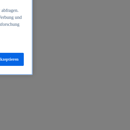
 abfragen.
 Werbung und
nforschung
akzeptieren