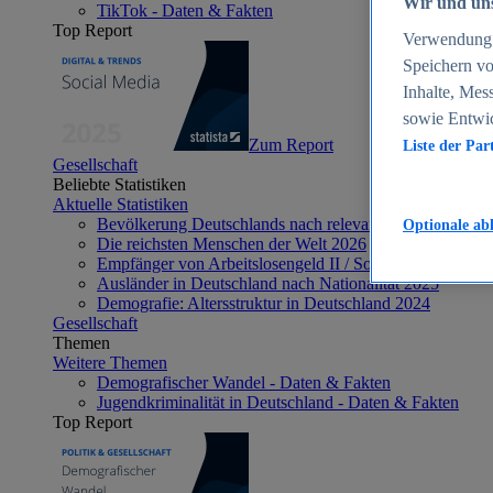
Wir und uns
TikTok - Daten & Fakten
Top Report
Verwendung g
Speichern vo
Inhalte, Mes
sowie Entwi
Zum Report
Liste der Par
Gesellschaft
Beliebte Statistiken
Aktuelle Statistiken
Bevölkerung Deutschlands nach relevanten Altersgrupp
Optionale ab
Die reichsten Menschen der Welt 2026
Empfänger von Arbeitslosengeld II / Sozialgeld / Bürge
Ausländer in Deutschland nach Nationalität 2025
Demografie: Altersstruktur in Deutschland 2024
Gesellschaft
Themen
Weitere Themen
Demografischer Wandel - Daten & Fakten
Jugendkriminalität in Deutschland - Daten & Fakten
Top Report