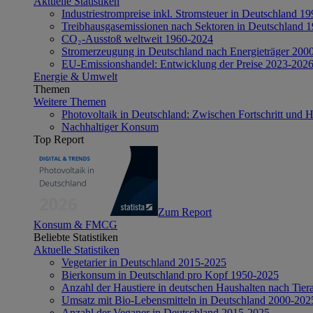
Aktuelle Statistiken
Industriestrompreise inkl. Stromsteuer in Deutschland 1
Treibhausgasemissionen nach Sektoren in Deutschland 
CO₂-Ausstoß weltweit 1960-2024
Stromerzeugung in Deutschland nach Energieträger 200
EU-Emissionshandel: Entwicklung der Preise 2023-202
Energie & Umwelt
Themen
Weitere Themen
Photovoltaik in Deutschland: Zwischen Fortschritt und 
Nachhaltiger Konsum
Top Report
Zum Report
Konsum & FMCG
Beliebte Statistiken
Aktuelle Statistiken
Vegetarier in Deutschland 2015-2025
Bierkonsum in Deutschland pro Kopf 1950-2025
Anzahl der Haustiere in deutschen Haushalten nach Tier
Umsatz mit Bio-Lebensmitteln in Deutschland 2000-202
Anzahl der Veganer in Deutschland 2015-2025