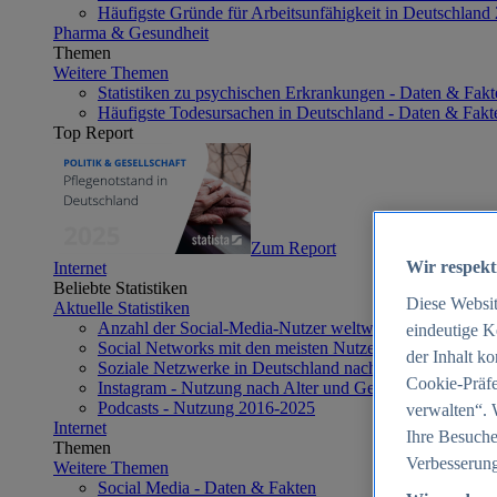
Häufigste Gründe für Arbeitsunfähigkeit in Deutschland
Pharma & Gesundheit
Themen
Weitere Themen
Statistiken zu psychischen Erkrankungen - Daten & Fakt
Häufigste Todesursachen in Deutschland - Daten & Fakt
Top Report
Zum Report
Wir respekt
Internet
Beliebte Statistiken
Diese Websi
Aktuelle Statistiken
Anzahl der Social-Media-Nutzer weltweit 2012-2025
eindeutige K
Social Networks mit den meisten Nutzern weltweit 2025
der Inhalt k
Soziale Netzwerke in Deutschland nach Generationen 2
Cookie-Präfe
Instagram - Nutzung nach Alter und Geschlecht in Deut
Podcasts - Nutzung 2016-2025
verwalten“. 
Internet
Ihre Besuche
Themen
Verbesserung
Weitere Themen
Social Media - Daten & Fakten