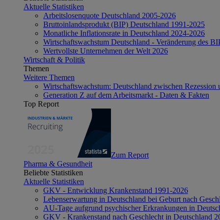
Aktuelle Statistiken
Arbeitslosenquote Deutschland 2005-2026
Bruttoinlandsprodukt (BIP) Deutschland 1991-2025
Monatliche Inflationsrate in Deutschland 2024-2026
Wirtschaftswachstum Deutschland - Veränderung des B
Wertvollste Unternehmen der Welt 2026
Wirtschaft & Politik
Themen
Weitere Themen
Wirtschaftswachstum: Deutschland zwischen Rezession 
Generation Z auf dem Arbeitsmarkt - Daten & Fakten
Top Report
Zum Report
Pharma & Gesundheit
Beliebte Statistiken
Aktuelle Statistiken
GKV - Entwicklung Krankenstand 1991-2026
Lebenserwartung in Deutschland bei Geburt nach Gesch
AU-Tage aufgrund psychischer Erkrankungen in Deutsc
GKV - Krankenstand nach Geschlecht in Deutschland 