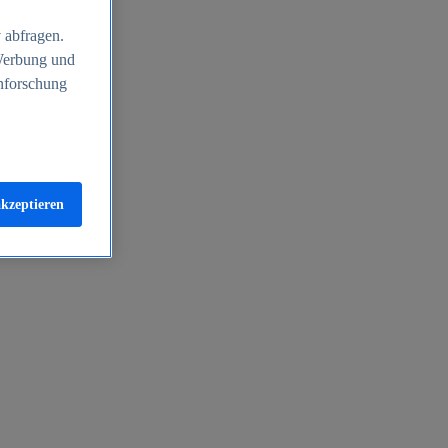
 abfragen.
 Werbung und
nforschung
akzeptieren