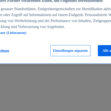
ere Partner verarbeiten Daten, um Folgendes bereitzustellen:
enauer Standortdaten. Endgeräteeigenschaften zur Identifikation aktiv
n oder Zugriff auf Informationen auf einem Endgerät. Personalisierte
sung von Werbeleistung und der Performance von Inhalten, Zielgruppe
cklung und Verbesserung von Angeboten.
tner (Lieferanten)
en 2024
lehnen
Einstellungen anpassen
Alle 
rgeld in Deutschland 2005-2025