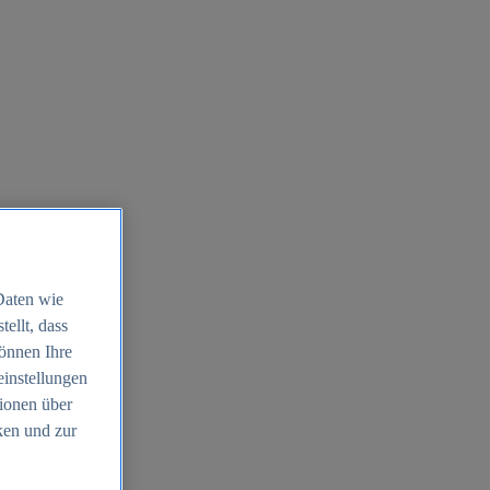
Daten wie
ellt, dass
können Ihre
einstellungen
ionen über
ken und zur