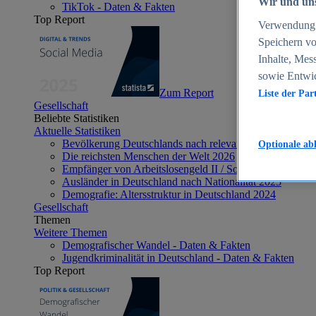
Wir und uns
TikTok - Daten & Fakten
Top Report
Verwendung g
Speichern vo
Inhalte, Mes
sowie Entwi
Zum Report
Liste der Par
Gesellschaft
Beliebte Statistiken
Aktuelle Statistiken
Bevölkerung Deutschlands nach relevanten Altersgrupp
Optionale ab
Die reichsten Menschen der Welt 2026
Empfänger von Arbeitslosengeld II / Sozialgeld / Bürge
Ausländer in Deutschland nach Nationalität 2025
Demografie: Altersstruktur in Deutschland 2024
Gesellschaft
Themen
Weitere Themen
Demografischer Wandel - Daten & Fakten
Jugendkriminalität in Deutschland - Daten & Fakten
Top Report