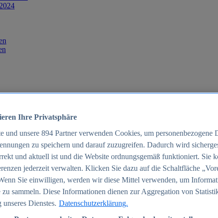
 2024
en
en
ieren Ihre Privatsphäre
te und unsere
894
Partner verwenden Cookies, um personenbezogene 
ennungen zu speichern und darauf zuzugreifen. Dadurch wird sichergest
orrekt und aktuell ist und die Website ordnungsgemäß funktioniert. Sie 
025
renzen jederzeit verwalten. Klicken Sie dazu auf die Schaltfläche „Vor
schland 2025
Wenn Sie einwilligen, werden wir diese Mittel verwenden, um Informat
 zu sammeln. Diese Informationen dienen zur Aggregation von Statisti
 unseres Dienstes.
Datenschutzerklärung.