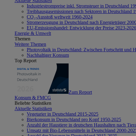
Aktuelle Statistiken
Industriestrompreise inkl. Stromsteuer in Deutschland 1
Treibhausgasemissionen nach Sektoren in Deutschland 
CO₂-Ausstoß weltweit 1960-2024
Stromerzeugung in Deutschland nach Energieträger 200
EU-Emissionshandel: Entwicklung der Preise 2023-202
Energie & Umwelt
Themen
Weitere Themen
Photovoltaik in Deutschland: Zwischen Fortschritt und 
Nachhaltiger Konsum
Top Report
Zum Report
Konsum & FMCG
Beliebte Statistiken
Aktuelle Statistiken
Vegetarier in Deutschland 2015-2025
Bierkonsum in Deutschland pro Kopf 1950-2025
Anzahl der Haustiere in deutschen Haushalten nach Tier
Umsatz mit Bio-Lebensmitteln in Deutschland 2000-202
Anzahl der Veganer in Deutschland 2015-2025