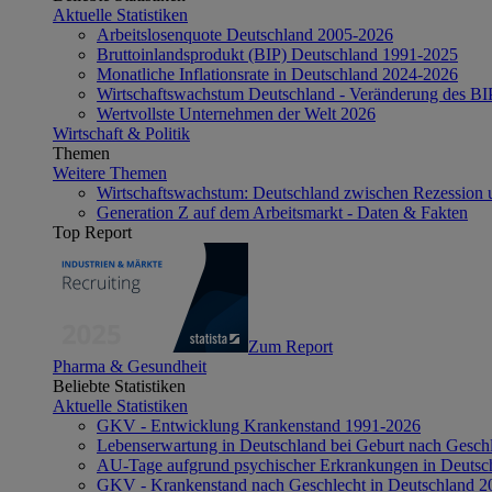
Aktuelle Statistiken
Arbeitslosenquote Deutschland 2005-2026
Bruttoinlandsprodukt (BIP) Deutschland 1991-2025
Monatliche Inflationsrate in Deutschland 2024-2026
Wirtschaftswachstum Deutschland - Veränderung des B
Wertvollste Unternehmen der Welt 2026
Wirtschaft & Politik
Themen
Weitere Themen
Wirtschaftswachstum: Deutschland zwischen Rezession 
Generation Z auf dem Arbeitsmarkt - Daten & Fakten
Top Report
Zum Report
Pharma & Gesundheit
Beliebte Statistiken
Aktuelle Statistiken
GKV - Entwicklung Krankenstand 1991-2026
Lebenserwartung in Deutschland bei Geburt nach Gesch
AU-Tage aufgrund psychischer Erkrankungen in Deutsc
GKV - Krankenstand nach Geschlecht in Deutschland 