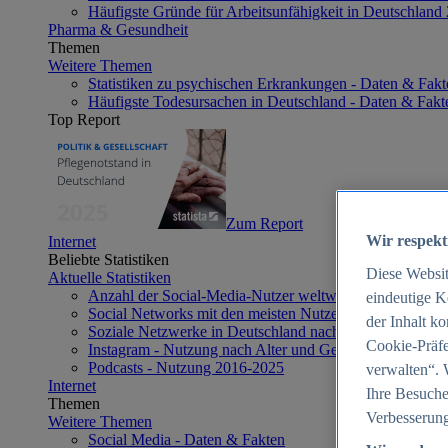
Häufigste Gründe für Arbeitsunfähigkeit in Deutschland
Pharma & Gesundheit
Themen
Weitere Themen
Statistiken zu psychischen Erkrankungen - Daten & Fakt
Häufigste Todesursachen in Deutschland - Daten & Fakt
Top Report
Zum Report
Wir respekt
Internet
Beliebte Statistiken
Diese Websi
Aktuelle Statistiken
Anzahl der Social-Media-Nutzer weltweit 2012-2025
eindeutige K
Social Networks mit den meisten Nutzern weltweit 2025
der Inhalt k
Soziale Netzwerke in Deutschland nach Generationen 2
Cookie-Präfe
Instagram - Nutzung nach Alter und Geschlecht in Deut
Podcasts - Nutzung 2016-2025
verwalten“. 
Internet
Ihre Besuche
Themen
Verbesserung
Weitere Themen
Social Media - Daten & Fakten