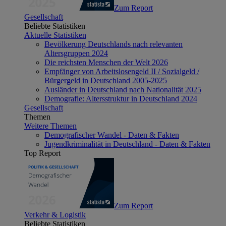
Zum Report
Gesellschaft
Beliebte Statistiken
Aktuelle Statistiken
Bevölkerung Deutschlands nach relevanten
Altersgruppen 2024
Die reichsten Menschen der Welt 2026
Empfänger von Arbeitslosengeld II / Sozialgeld /
Bürgergeld in Deutschland 2005-2025
Ausländer in Deutschland nach Nationalität 2025
Demografie: Altersstruktur in Deutschland 2024
Gesellschaft
Themen
Weitere Themen
Demografischer Wandel - Daten & Fakten
Jugendkriminalität in Deutschland - Daten & Fakten
Top Report
Zum Report
Verkehr & Logistik
Beliebte Statistiken