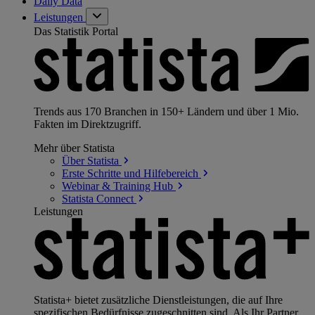
Daily Data
Leistungen
Das Statistik Portal
Trends aus 170 Branchen in 150+ Ländern und über 1 Mio.
Fakten im Direktzugriff.
Mehr über Statista
Über
Statista
Erste Schritte und
Hilfebereich
Webinar & Training
Hub
Statista
Connect
Leistungen
Statista+ bietet zusätzliche Dienstleistungen, die auf Ihre
spezifischen Bedürfnisse zugeschnitten sind. Als Ihr Partner