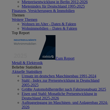
Mietpreisentwicklung in Berlin 2012-2026
Mietenindex für Deutschland 1995-2025
Finanzen, Versicherungen & Immobilien
Themen
Weitere Themen
Wohnen im Alter - Daten & Fakten
Wohnimmobilien – Daten & Fakten
Top Report
Zum Report
Metall & Elektronik
Beliebte Statistiken
Aktuelle Statistiken
Umsatz im deutschen Maschinenbau 1991-2024
Stahl - Index zur Preisentwicklung in Deutschland
2005-2025
Größte Automobilhersteller nach Fahrzeugabsatz 2025
Eisen und Stahl: Monatliche Preisentwicklung in
Deutschland 2025-2026
Auftragseingang im Maschinen- und Anlagenbau 2024-
2026