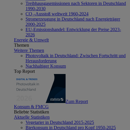
Treibhausgasemissionen nach Sektoren in Deutschland
1990-2030
CO₂-Ausstoß weltweit 1960-2024
Stromerzeugung in Deutschland nach Energieträger
2000-2025
EU-Emissionshandel: Entwicklung der Preise 2023-
2026
Energie & Umwelt
Themen
Weitere Themen
Photovoltaik in Deutschland: Zwischen Fortschritt und
Herausforderung
Nachhaltiger Konsum
Top Report
Zum Report
Konsum & FMCG
Beliebte Statistiken
Aktuelle Statistiken
Vegetarier in Deutschland 2015-2025
Bierkonsum in Deutschland pro Kopf 1950-2025