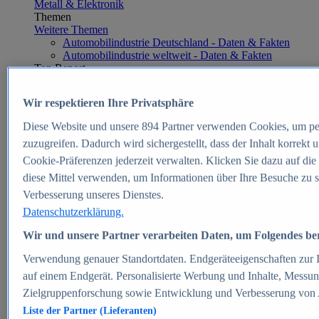
Metall & Elektronik
Themen
Weitere Themen
Automobilindustrie Deutschland - Daten & Fakten
Automobilindustrie weltweit - Daten & Fakten
Top Report
Wir respektieren Ihre Privatsphäre
Diese Website und unsere
894
Partner verwenden Cookies, um pe
Zum Report
zuzugreifen. Dadurch wird sichergestellt, dass der Inhalt korrekt
E-commerce
Cookie-Präferenzen jederzeit verwalten. Klicken Sie dazu auf die
Beliebte Statistiken
diese Mittel verwenden, um Informationen über Ihre Besuche zu s
Aktuelle Statistiken
E-Commerce - Entwicklung des Umsatzes in
Verbesserung unseres Dienstes.
Deutschland 1999-2025
Datenschutzerklärung.
Umsatz von Amazon in Deutschland und weltweit
2010-2025
Wir und unsere Partner verarbeiten Daten, um Folgendes bere
B2C-E-Commerce: Top-50 Online Shops in
Deutschland 2024
Verwendung genauer Standortdaten. Endgeräteeigenschaften zur Id
Marktanteile von Online-Zahlungsverfahren in
auf einem Endgerät. Personalisierte Werbung und Inhalte, Messu
Deutschland 2024
Zielgruppenforschung sowie Entwicklung und Verbesserung von
Umsatzstarke Warengruppen im Online-Handel in
Deutschland 2023-2025
Liste der Partner (Lieferanten)