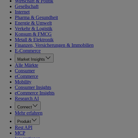
Wirtschaft & Politik
Gesellschaft
Internet
Pharma & Gesundheit
Energie & Umwelt
Verkehr & Logistik
Konsum & FMCG
Metall & Elektronik
Finanzen, Versicherungen & Immobilien
E-Commerce
Market Insights
Alle Märkte
Consumer
eCommerce
Mobility
Consumer Insights
eCommerce Insights
Research AI
Connect
Mehr erfahren
Produkt
Rest API
MCP