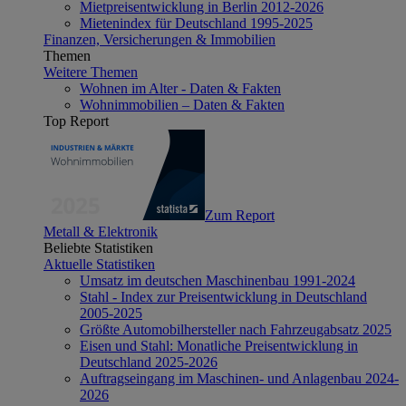
Mietpreisentwicklung in Berlin 2012-2026
Mietenindex für Deutschland 1995-2025
Finanzen, Versicherungen & Immobilien
Themen
Weitere Themen
Wohnen im Alter - Daten & Fakten
Wohnimmobilien – Daten & Fakten
Top Report
Zum Report
Metall & Elektronik
Beliebte Statistiken
Aktuelle Statistiken
Umsatz im deutschen Maschinenbau 1991-2024
Stahl - Index zur Preisentwicklung in Deutschland
2005-2025
Größte Automobilhersteller nach Fahrzeugabsatz 2025
Eisen und Stahl: Monatliche Preisentwicklung in
Deutschland 2025-2026
Auftragseingang im Maschinen- und Anlagenbau 2024-
2026