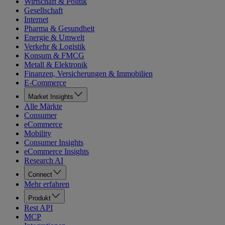
Wirtschaft & Politik
Gesellschaft
Internet
Pharma & Gesundheit
Energie & Umwelt
Verkehr & Logistik
Konsum & FMCG
Metall & Elektronik
Finanzen, Versicherungen & Immobilien
E-Commerce
Market Insights
Alle Märkte
Consumer
eCommerce
Mobility
Consumer Insights
eCommerce Insights
Research AI
Connect
Mehr erfahren
Produkt
Rest API
MCP