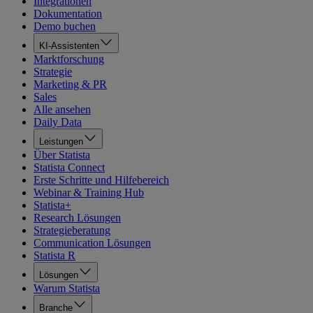
Integrationen
Dokumentation
Demo buchen
KI-Assistenten
Marktforschung
Strategie
Marketing & PR
Sales
Alle ansehen
Daily Data
Leistungen
Über Statista
Statista Connect
Erste Schritte und Hilfebereich
Webinar & Training Hub
Statista+
Research Lösungen
Strategieberatung
Communication Lösungen
Statista R
Lösungen
Warum Statista
Branche