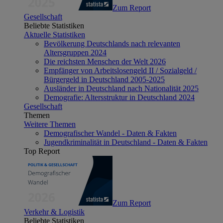
Zum Report
Gesellschaft
Beliebte Statistiken
Aktuelle Statistiken
Bevölkerung Deutschlands nach relevanten
Altersgruppen 2024
Die reichsten Menschen der Welt 2026
Empfänger von Arbeitslosengeld II / Sozialgeld /
Bürgergeld in Deutschland 2005-2025
Ausländer in Deutschland nach Nationalität 2025
Demografie: Altersstruktur in Deutschland 2024
Gesellschaft
Themen
Weitere Themen
Demografischer Wandel - Daten & Fakten
Jugendkriminalität in Deutschland - Daten & Fakten
Top Report
Zum Report
Verkehr & Logistik
Beliebte Statistiken