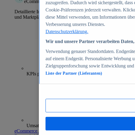
eCommerce Insights
zuzugreifen. Dadurch wird sichergestellt, dass 
Cookie-Präferenzen jederzeit verwalten. Klick
Detaillierte Informationen zu mehr als 39.000 Online-Shops
und Marktplätzen
diese Mittel verwenden, um Informationen über
Verbesserung unseres Dienstes.
Datenschutzerklärung.
Wir und unsere Partner verarbeiten Daten, 
Verwendung genauer Standortdaten. Endgeräteei
auf einem Endgerät. Personalisierte Werbung 
Zielgruppenforschung sowie Entwicklung und
70+
KPIs pro Shop
Liste der Partner (Lieferanten)
Umsatzanalysen und -prognosen
eCommerce Insights entdecken