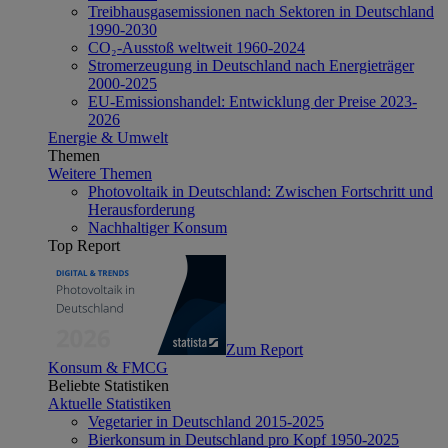
Treibhausgasemissionen nach Sektoren in Deutschland
1990-2030
CO₂-Ausstoß weltweit 1960-2024
Stromerzeugung in Deutschland nach Energieträger
2000-2025
EU-Emissionshandel: Entwicklung der Preise 2023-
2026
Energie & Umwelt
Themen
Weitere Themen
Photovoltaik in Deutschland: Zwischen Fortschritt und
Herausforderung
Nachhaltiger Konsum
Top Report
Zum Report
Konsum & FMCG
Beliebte Statistiken
Aktuelle Statistiken
Vegetarier in Deutschland 2015-2025
Bierkonsum in Deutschland pro Kopf 1950-2025