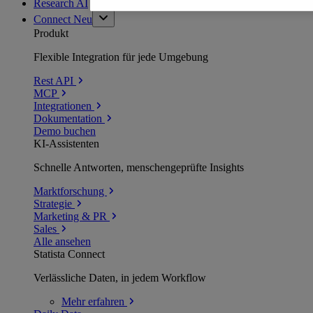
Research AI
Connect
Neu
Produkt
Flexible Integration für jede Umgebung
Rest API
MCP
Integrationen
Dokumentation
Demo buchen
KI-Assistenten
Schnelle Antworten, menschengeprüfte Insights
Marktforschung
Strategie
Marketing & PR
Sales
Alle ansehen
Statista Connect
Verlässliche Daten, in jedem Workflow
Mehr
erfahren