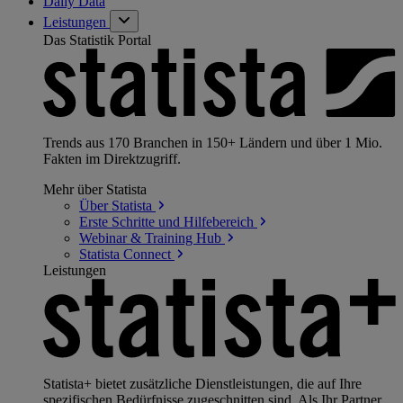
Daily Data
Leistungen
Das Statistik Portal
Trends aus 170 Branchen in 150+ Ländern und über 1 Mio.
Fakten im Direktzugriff.
Mehr über Statista
Über
Statista
Erste Schritte und
Hilfebereich
Webinar & Training
Hub
Statista
Connect
Leistungen
Statista+ bietet zusätzliche Dienstleistungen, die auf Ihre
spezifischen Bedürfnisse zugeschnitten sind. Als Ihr Partner