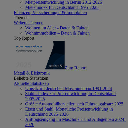
Mietpreisentwicklung in Berlin 2012-2026
Mietenindex für Deutschland 1995-2025
Finanzen, Versicherungen & Immobilien
Themen
Weitere Themen
Wohnen im Alter - Daten & Fakten
Wohnimmobilien – Daten & Fakten
Top Report
Zum Report
Metall & Elektronik
Beliebte Statistiken
Aktuelle Statistiken
Umsatz im deutschen Maschinenbau 1991-2024
Stahl - Index zur Preisentwicklung in Deutschland
2005-2025
Größte Automobilhersteller nach Fahrzeugabsatz 2025
Eisen und Stahl: Monatliche Preisentwicklung in
Deutschland 2025-2026
Auftragseingang im Maschinen- und Anlagenbau 2024-
2026