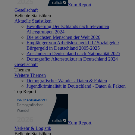
Zum Report
Gesellschaft
Beliebte Statistiken
Aktuelle Statistiken
Bevölkerung Deutschlands nach relevanten
Altersgruppen 2024
Die reichsten Menschen der Welt 2026
Empfänger von Arbeitslosengeld II / Sozialgeld /
Bürgergeld in Deutschland 2005-2025
Ausländer in Deutschland nach Nationalität 2025
Demografie: Altersstruktur in Deutschland 2024
Gesellschaft
Themen
Weitere Themen
Demografischer Wandel - Daten & Fakten
Jugendkriminalität in Deutschland - Daten & Fakten
Top Report
Zum Report
Verkehr & Logistik
Beliebte Statistiken