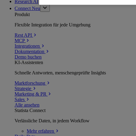
Research AI
Connect
Neu
Produkt
Flexible Integration für jede Umgebung
Rest API
MCP
Integrationen
Dokumentation
Demo buchen
KI-Assistenten
Schnelle Antworten, menschengeprüfte Insights
Marktforschung
Strategie
Marketing & PR
Sales
Alle ansehen
Statista Connect
Verlässliche Daten, in jedem Workflow
Mehr
erfahren