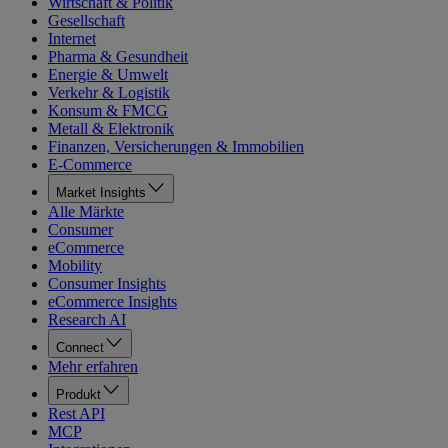
Wirtschaft & Politik
Gesellschaft
Internet
Pharma & Gesundheit
Energie & Umwelt
Verkehr & Logistik
Konsum & FMCG
Metall & Elektronik
Finanzen, Versicherungen & Immobilien
E-Commerce
Market Insights
Alle Märkte
Consumer
eCommerce
Mobility
Consumer Insights
eCommerce Insights
Research AI
Connect
Mehr erfahren
Produkt
Rest API
MCP