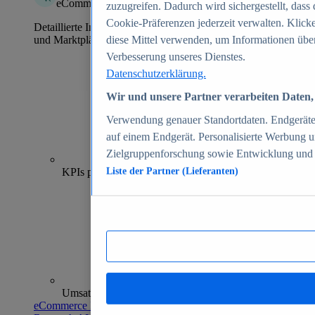
eCommerce Insights
zuzugreifen. Dadurch wird sichergestellt, dass 
Cookie-Präferenzen jederzeit verwalten. Klick
Detaillierte Informationen zu mehr als 39.000 Online-Shops
und Marktplätzen
diese Mittel verwenden, um Informationen über
Verbesserung unseres Dienstes.
Datenschutzerklärung.
Wir und unsere Partner verarbeiten Daten, 
Verwendung genauer Standortdaten. Endgeräteei
auf einem Endgerät. Personalisierte Werbung 
Zielgruppenforschung sowie Entwicklung und
70+
KPIs pro Shop
Liste der Partner (Lieferanten)
Umsatzanalysen und -prognosen
eCommerce Insights entdecken