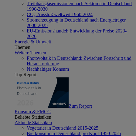
Treibhausgasemissionen nach Sektoren in Deutschland
1990-2030
CO₂-Ausstoß weltweit 1960-2024
Stromerzeugung in Deutschland nach Energieträger
2000-2025
EU-Emissionshandel: Entwicklung der Preise 2023-
2026
Energie & Umwelt
Themen
Weitere Themen
Photovoltaik in Deutschland: Zwischen Fortschritt und
Herausforderung
Nachhaltiger Konsum
Top Report
Zum Report
Konsum & FMCG
Beliebte Statistiken
Aktuelle Statistiken
Vegetarier in Deutschland 2015-2025
Bierkonsum in Deutschland pro Kopf 1950-2025