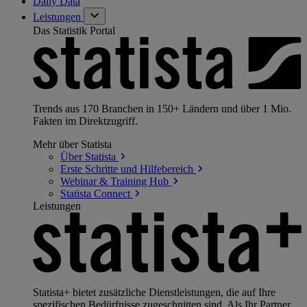
Daily Data
Leistungen
Das Statistik Portal
Trends aus 170 Branchen in 150+ Ländern und über 1 Mio.
Fakten im Direktzugriff.
Mehr über Statista
Über
Statista
Erste Schritte und
Hilfebereich
Webinar & Training
Hub
Statista
Connect
Leistungen
Statista+ bietet zusätzliche Dienstleistungen, die auf Ihre
spezifischen Bedürfnisse zugeschnitten sind. Als Ihr Partner