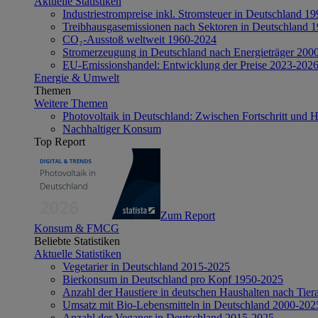
Aktuelle Statistiken
Industriestrompreise inkl. Stromsteuer in Deutschland 1
Treibhausgasemissionen nach Sektoren in Deutschland 
CO₂-Ausstoß weltweit 1960-2024
Stromerzeugung in Deutschland nach Energieträger 200
EU-Emissionshandel: Entwicklung der Preise 2023-202
Energie & Umwelt
Themen
Weitere Themen
Photovoltaik in Deutschland: Zwischen Fortschritt und 
Nachhaltiger Konsum
Top Report
Zum Report
Konsum & FMCG
Beliebte Statistiken
Aktuelle Statistiken
Vegetarier in Deutschland 2015-2025
Bierkonsum in Deutschland pro Kopf 1950-2025
Anzahl der Haustiere in deutschen Haushalten nach Tier
Umsatz mit Bio-Lebensmitteln in Deutschland 2000-202
Anzahl der Veganer in Deutschland 2015-2025