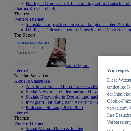
Häufigste Gründe für Arbeitsunfähigkeit in Deutschland
Pharma & Gesundheit
Themen
Weitere Themen
Statistiken zu psychischen Erkrankungen - Daten & Fakt
Häufigste Todesursachen in Deutschland - Daten & Fakt
Top Report
Zum Report
Wir respekt
Internet
Beliebte Statistiken
Diese Websi
Aktuelle Statistiken
Anzahl der Social-Media-Nutzer weltweit 2012-2025
eindeutige K
Social Networks mit den meisten Nutzern weltweit 2025
der Inhalt k
Soziale Netzwerke in Deutschland nach Generationen 2
Cookie-Präfe
Instagram - Nutzung nach Alter und Geschlecht in Deut
Podcasts - Nutzung 2016-2025
verwalten“. 
Internet
Ihre Besuche
Themen
Verbesserung
Weitere Themen
Social Media - Daten & Fakten