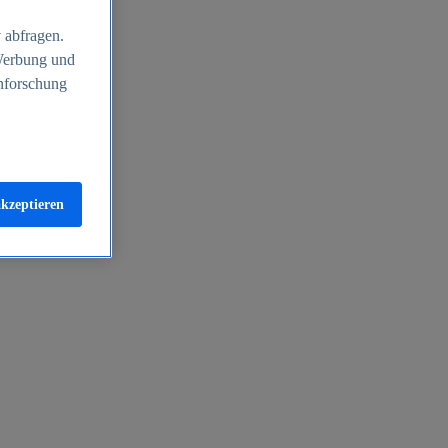
 abfragen.
 Werbung und
nforschung
akzeptieren