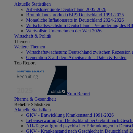
Aktuelle Statistiken
Arbeitslosenquote Deutschland 2005-2026
Bruttoinlandsprodukt (BIP) Deutschland 1991-2025
Monatliche Inflationsrate in Deutschland 2024-2026
Wirtschaftswachstum Deutschland - Veränderung des B
Wertvollste Unternehmen der Welt 2026
Wirtschaft & Politik
Themen
Weitere Themen
Wirtschaftswachstum: Deutschland zwischen Rezession 
Generation Z auf dem Arbeitsmarkt - Daten & Fakten
Top Report
Zum Report
Pharma & Gesundheit
Beliebte Statistiken
Aktuelle Statistiken
GKV - Entwicklung Krankenstand 1991-2026
Lebenserwartung in Deutschland bei Geburt nach Gesch
AU-Tage aufgrund psychischer Erkrankungen in Deutsc
GKV - Krankenstand nach Geschlecht in Deutschland 