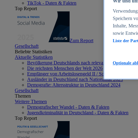
Wir und uns
TikTok - Daten & Fakten
Top Report
Verwendung g
Speichern vo
Inhalte, Mes
sowie Entwi
Zum Report
Liste der Par
Gesellschaft
Beliebte Statistiken
Aktuelle Statistiken
Bevölkerung Deutschlands nach relevanten Altersgrupp
Optionale ab
Die reichsten Menschen der Welt 2026
Empfänger von Arbeitslosengeld II / Sozialgeld / Bürge
Ausländer in Deutschland nach Nationalität 2025
Demografie: Altersstruktur in Deutschland 2024
Gesellschaft
Themen
Weitere Themen
Demografischer Wandel - Daten & Fakten
Jugendkriminalität in Deutschland - Daten & Fakten
Top Report