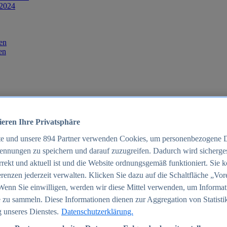
 2024
en
en
ieren Ihre Privatsphäre
te und unsere
894
Partner verwenden Cookies, um personenbezogene 
ennungen zu speichern und darauf zuzugreifen. Dadurch wird sichergest
orrekt und aktuell ist und die Website ordnungsgemäß funktioniert. Sie 
025
renzen jederzeit verwalten. Klicken Sie dazu auf die Schaltfläche „Vor
schland 2025
Wenn Sie einwilligen, werden wir diese Mittel verwenden, um Informat
 zu sammeln. Diese Informationen dienen zur Aggregation von Statisti
 unseres Dienstes.
Datenschutzerklärung.