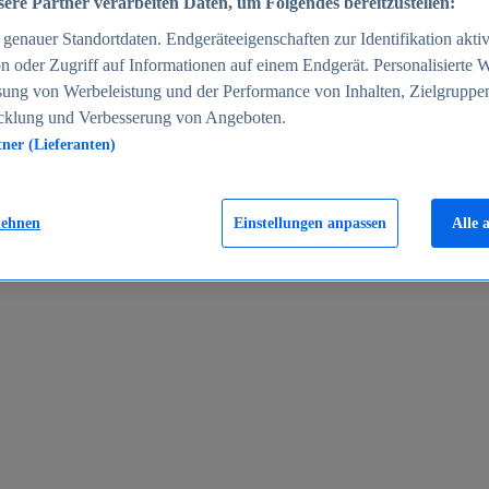
ere Partner verarbeiten Daten, um Folgendes bereitzustellen:
enauer Standortdaten. Endgeräteeigenschaften zur Identifikation aktiv
n oder Zugriff auf Informationen auf einem Endgerät. Personalisierte
sung von Werbeleistung und der Performance von Inhalten, Zielgruppe
cklung und Verbesserung von Angeboten.
tner (Lieferanten)
en 2024
lehnen
Einstellungen anpassen
Alle 
rgeld in Deutschland 2005-2025