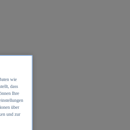
Daten wie
ellt, dass
können Ihre
einstellungen
ionen über
ken und zur