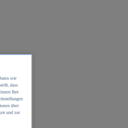
Daten wie
ellt, dass
können Ihre
einstellungen
ionen über
ken und zur