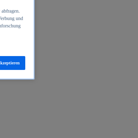
 abfragen.
 Werbung und
nforschung
akzeptieren