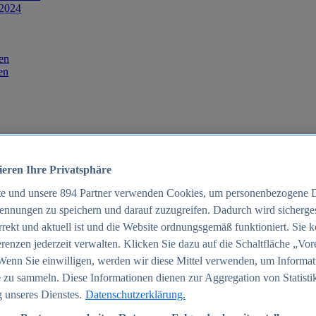
 2024
en
en
ieren Ihre Privatsphäre
te und unsere
894
Partner verwenden Cookies, um personenbezogene 
ennungen zu speichern und darauf zuzugreifen. Dadurch wird sichergest
orrekt und aktuell ist und die Website ordnungsgemäß funktioniert. Sie 
025
renzen jederzeit verwalten. Klicken Sie dazu auf die Schaltfläche „Vor
schland 2025
Wenn Sie einwilligen, werden wir diese Mittel verwenden, um Informat
 zu sammeln. Diese Informationen dienen zur Aggregation von Statisti
 unseres Dienstes.
Datenschutzerklärung.