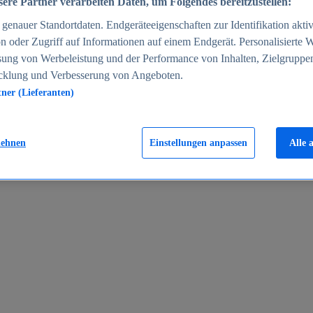
ere Partner verarbeiten Daten, um Folgendes bereitzustellen:
enauer Standortdaten. Endgeräteeigenschaften zur Identifikation aktiv
n oder Zugriff auf Informationen auf einem Endgerät. Personalisierte
sung von Werbeleistung und der Performance von Inhalten, Zielgruppe
cklung und Verbesserung von Angeboten.
tner (Lieferanten)
en 2024
lehnen
Einstellungen anpassen
Alle 
rgeld in Deutschland 2005-2025