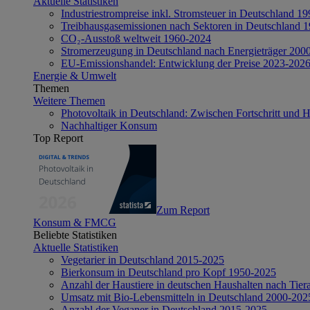
Aktuelle Statistiken
Industriestrompreise inkl. Stromsteuer in Deutschland 1
Treibhausgasemissionen nach Sektoren in Deutschland 
CO₂-Ausstoß weltweit 1960-2024
Stromerzeugung in Deutschland nach Energieträger 200
EU-Emissionshandel: Entwicklung der Preise 2023-202
Energie & Umwelt
Themen
Weitere Themen
Photovoltaik in Deutschland: Zwischen Fortschritt und 
Nachhaltiger Konsum
Top Report
Zum Report
Konsum & FMCG
Beliebte Statistiken
Aktuelle Statistiken
Vegetarier in Deutschland 2015-2025
Bierkonsum in Deutschland pro Kopf 1950-2025
Anzahl der Haustiere in deutschen Haushalten nach Tier
Umsatz mit Bio-Lebensmitteln in Deutschland 2000-202
Anzahl der Veganer in Deutschland 2015-2025