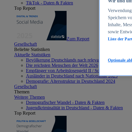
Wir und uns
TikTok - Daten & Fakten
Top Report
Verwendung g
Speichern vo
Inhalte, Mes
sowie Entwi
Zum Report
Liste der Par
Gesellschaft
Beliebte Statistiken
Aktuelle Statistiken
Bevölkerung Deutschlands nach relevanten Altersgrupp
Optionale ab
Die reichsten Menschen der Welt 2026
Empfänger von Arbeitslosengeld II / Sozialgeld / Bürge
Ausländer in Deutschland nach Nationalität 2025
Demografie: Altersstruktur in Deutschland 2024
Gesellschaft
Themen
Weitere Themen
Demografischer Wandel - Daten & Fakten
Jugendkriminalität in Deutschland - Daten & Fakten
Top Report