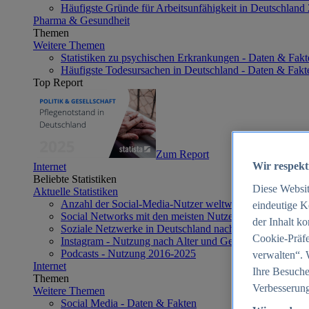
Häufigste Gründe für Arbeitsunfähigkeit in Deutschland
Pharma & Gesundheit
Themen
Weitere Themen
Statistiken zu psychischen Erkrankungen - Daten & Fakt
Häufigste Todesursachen in Deutschland - Daten & Fakt
Top Report
Zum Report
Wir respekt
Internet
Beliebte Statistiken
Diese Websi
Aktuelle Statistiken
Anzahl der Social-Media-Nutzer weltweit 2012-2025
eindeutige K
Social Networks mit den meisten Nutzern weltweit 2025
der Inhalt k
Soziale Netzwerke in Deutschland nach Generationen 2
Cookie-Präfe
Instagram - Nutzung nach Alter und Geschlecht in Deut
Podcasts - Nutzung 2016-2025
verwalten“. 
Internet
Ihre Besuche
Themen
Verbesserung
Weitere Themen
Social Media - Daten & Fakten