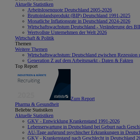
Aktuelle Statistiken
Arbeitslosenquote Deutschland 2005-2026
Bruttoinlandsprodukt (BIP) Deutschland 1991-2025
Monatliche Inflationsrate in Deutschland 2024-2026
Wirtschaftswachstum Deutschland - Veränderung des B
Wertvollste Unternehmen der Welt 2026
Wirtschaft & Politik
Themen
Weitere Themen
Wirtschaftswachstum: Deutschland zwischen Rezession 
Generation Z auf dem Arbeitsmarkt - Daten & Fakten
Top Report
Zum Report
Pharma & Gesundheit
Beliebte Statistiken
Aktuelle Statistiken
GKV - Entwicklung Krankenstand 1991-2026
Lebenserwartung in Deutschland bei Geburt nach Gesch
AU-Tage aufgrund psychischer Erkrankungen in Deutsc
GKV - Krankenstand nach Geschlecht in Deutschland 