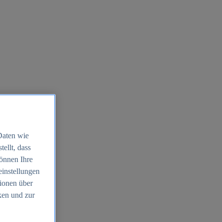
Daten wie
ellt, dass
können Ihre
einstellungen
ionen über
ken und zur