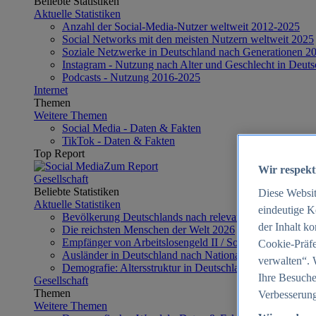
Beliebte Statistiken
Aktuelle Statistiken
Anzahl der Social-Media-Nutzer weltweit 2012-2025
Social Networks mit den meisten Nutzern weltweit 2025
Soziale Netzwerke in Deutschland nach Generationen 2
Instagram - Nutzung nach Alter und Geschlecht in Deut
Podcasts - Nutzung 2016-2025
Internet
Themen
Weitere Themen
Social Media - Daten & Fakten
TikTok - Daten & Fakten
Top Report
Zum Report
Wir respekt
Gesellschaft
Beliebte Statistiken
Diese Websi
Aktuelle Statistiken
eindeutige K
Bevölkerung Deutschlands nach relevanten Altersgrupp
der Inhalt k
Die reichsten Menschen der Welt 2026
Empfänger von Arbeitslosengeld II / Sozialgeld / Bürge
Cookie-Präfe
Ausländer in Deutschland nach Nationalität 2025
verwalten“. 
Demografie: Altersstruktur in Deutschland 2024
Ihre Besuche
Gesellschaft
Themen
Verbesserung
Weitere Themen