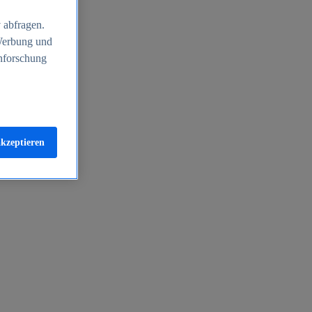
 abfragen.
 Werbung und
nforschung
akzeptieren