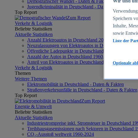
Wir und uns
Demografischer Wandel - Daten & Fakten
Jugendkriminalität in Deutschland - Daten & Fakten
Verwendung g
Top Report
Zum Report
Speichern vo
Verkehr & Logistik
Inhalte, Mes
Beliebte Statistiken
sowie Entwi
Aktuelle Statistiken
Anzahl Elektroautos in Deutschland 2006-2026
Liste der Par
Neuzulassungen von Elektroautos in Deutschland 2003-
Öffentliche Ladepunkte in Deutschland 2017-2026
Anzahl der Autos in Deutschland 1960-2026
Anteil von Elektroautos in Deutschland 2014-2026
Optionale ab
Verkehr & Logistik
Themen
Weitere Themen
Elektromobilität in Deutschland - Daten & Fakten
Straßenverkehrsunfälle in Deutschland - Daten & Fakten
Top Report
Zum Report
Energie & Umwelt
Beliebte Statistiken
Aktuelle Statistiken
Industriestrompreise inkl. Stromsteuer in Deutschland 1
Treibhausgasemissionen nach Sektoren in Deutschland 
CO₂-Ausstoß weltweit 1960-2024