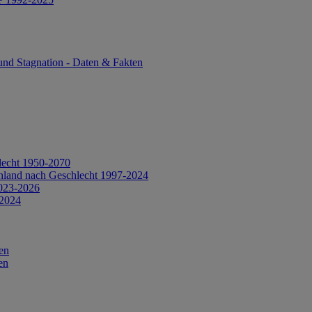
und Stagnation - Daten & Fakten
lecht 1950-2070
hland nach Geschlecht 1997-2024
2023-2026
 2024
en
en