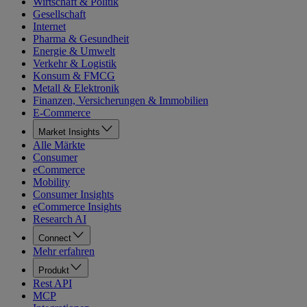
Wirtschaft & Politik
Gesellschaft
Internet
Pharma & Gesundheit
Energie & Umwelt
Verkehr & Logistik
Konsum & FMCG
Metall & Elektronik
Finanzen, Versicherungen & Immobilien
E-Commerce
Market Insights
Alle Märkte
Consumer
eCommerce
Mobility
Consumer Insights
eCommerce Insights
Research AI
Connect
Mehr erfahren
Produkt
Rest API
MCP