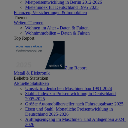
Mietpreisentwicklung in Berlin 2012-2026
Mietenindex für Deutschland 1995-2025
Finanzen, Versicherungen & Immobilien
Themen
Weitere Themen
Wohnen im Alter - Daten & Fakten
Wohnimmobilien – Daten & Fakten
Top Report
Zum Report
Metall & Elektronik
Beliebte Statistiken
Aktuelle Statistiken
Umsatz im deutschen Maschinenbau 1991-2024
Stahl - Index zur Preisentwicklung in Deutschland
2005-2025
Größte Automobilhersteller nach Fahrzeugabsatz 2025
Eisen und Stahl: Monatliche Preisentwicklung in
Deutschland 2025-2026
Auftragseingang im Maschinen- und Anlagenbau 2024-
2026