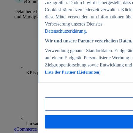
eCommerce Insights
zuzugreifen. Dadurch wird sichergestellt, dass 
Cookie-Präferenzen jederzeit verwalten. Klick
Detaillierte Informationen zu mehr als 39.000 Online-Shops
und Marktplätzen
diese Mittel verwenden, um Informationen über
Verbesserung unseres Dienstes.
Datenschutzerklärung.
Wir und unsere Partner verarbeiten Daten, 
Verwendung genauer Standortdaten. Endgeräteei
auf einem Endgerät. Personalisierte Werbung 
Zielgruppenforschung sowie Entwicklung und
70+
KPIs pro Shop
Liste der Partner (Lieferanten)
Umsatzanalysen und -prognosen
eCommerce Insights entdecken