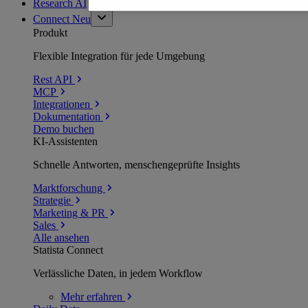
Research AI
Connect
Neu
Produkt
Flexible Integration für jede Umgebung
Rest API
MCP
Integrationen
Dokumentation
Demo buchen
KI-Assistenten
Schnelle Antworten, menschengeprüfte Insights
Marktforschung
Strategie
Marketing & PR
Sales
Alle ansehen
Statista Connect
Verlässliche Daten, in jedem Workflow
Mehr
erfahren