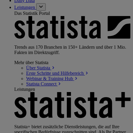
Daily Data
Leistungen
Das Statistik Portal
Trends aus 170 Branchen in 150+ Ländern und über 1 Mio.
Fakten im Direktzugriff.
Mehr über Statista
Über
Statista
Erste Schritte und
Hilfebereich
Webinar & Training
Hub
Statista
Connect
Leistungen
Statista+ bietet zusätzliche Dienstleistungen, die auf Ihre
spezifischen Bedürfnisse zugeschnitten sind. Als Ihr Partner