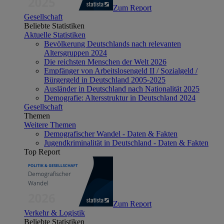
Zum Report
Gesellschaft
Beliebte Statistiken
Aktuelle Statistiken
Bevölkerung Deutschlands nach relevanten
Altersgruppen 2024
Die reichsten Menschen der Welt 2026
Empfänger von Arbeitslosengeld II / Sozialgeld /
Bürgergeld in Deutschland 2005-2025
Ausländer in Deutschland nach Nationalität 2025
Demografie: Altersstruktur in Deutschland 2024
Gesellschaft
Themen
Weitere Themen
Demografischer Wandel - Daten & Fakten
Jugendkriminalität in Deutschland - Daten & Fakten
Top Report
Zum Report
Verkehr & Logistik
Beliebte Statistiken