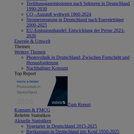
Treibhausgasemissionen nach Sektoren in Deutschland
1990-2030
CO₂-Ausstoß weltweit 1960-2024
Stromerzeugung in Deutschland nach Energieträger
2000-2025
EU-Emissionshandel: Entwicklung der Preise 2023-
2026
Energie & Umwelt
Themen
Weitere Themen
Photovoltaik in Deutschland: Zwischen Fortschritt und
Herausforderung
Nachhaltiger Konsum
Top Report
Zum Report
Konsum & FMCG
Beliebte Statistiken
Aktuelle Statistiken
Vegetarier in Deutschland 2015-2025
Bierkonsum in Deutschland pro Kopf 1950-2025