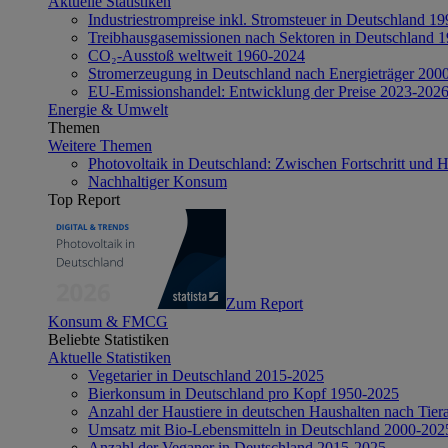
Aktuelle Statistiken
Industriestrompreise inkl. Stromsteuer in Deutschland 1
Treibhausgasemissionen nach Sektoren in Deutschland 
CO₂-Ausstoß weltweit 1960-2024
Stromerzeugung in Deutschland nach Energieträger 200
EU-Emissionshandel: Entwicklung der Preise 2023-202
Energie & Umwelt
Themen
Weitere Themen
Photovoltaik in Deutschland: Zwischen Fortschritt und 
Nachhaltiger Konsum
Top Report
Zum Report
Konsum & FMCG
Beliebte Statistiken
Aktuelle Statistiken
Vegetarier in Deutschland 2015-2025
Bierkonsum in Deutschland pro Kopf 1950-2025
Anzahl der Haustiere in deutschen Haushalten nach Tier
Umsatz mit Bio-Lebensmitteln in Deutschland 2000-202
Anzahl der Veganer in Deutschland 2015-2025