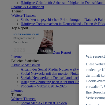
Häufigste Gründe für Arbeitsunfähigkeit in Deutschland
Pharma & Gesundheit
Themen
Weitere Themen
Statistiken zu psychischen Erkrankungen - Daten & Fakt
Häufigste Todesursachen in Deutschland - Daten & Fakt
Top Report
Zum Report
Wir respekt
Internet
Beliebte Statistiken
Diese Websi
Aktuelle Statistiken
Anzahl der Social-Media-Nutzer weltweit 2012-2025
eindeutige K
Social Networks mit den meisten Nutzern weltweit 2025
der Inhalt k
Soziale Netzwerke in Deutschland nach Generationen 2
Cookie-Präfe
Instagram - Nutzung nach Alter und Geschlecht in Deut
Podcasts - Nutzung 2016-2025
verwalten“. 
Internet
Ihre Besuche
Themen
Verbesserung
Weitere Themen
Social Media - Daten & Fakten