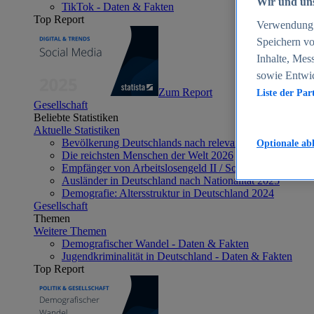
Wir und uns
TikTok - Daten & Fakten
Top Report
Verwendung g
Speichern vo
Inhalte, Mes
sowie Entwi
Zum Report
Liste der Par
Gesellschaft
Beliebte Statistiken
Aktuelle Statistiken
Bevölkerung Deutschlands nach relevanten Altersgrupp
Optionale ab
Die reichsten Menschen der Welt 2026
Empfänger von Arbeitslosengeld II / Sozialgeld / Bürge
Ausländer in Deutschland nach Nationalität 2025
Demografie: Altersstruktur in Deutschland 2024
Gesellschaft
Themen
Weitere Themen
Demografischer Wandel - Daten & Fakten
Jugendkriminalität in Deutschland - Daten & Fakten
Top Report