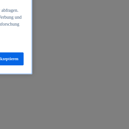
 abfragen.
 Werbung und
nforschung
akzeptieren