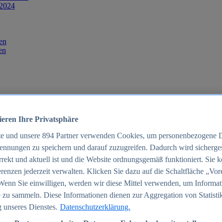
 2024
en
en
ieren Ihre Privatsphäre
te und unsere
894
Partner verwenden Cookies, um personenbezogene 
ennungen zu speichern und darauf zuzugreifen. Dadurch wird sichergest
orrekt und aktuell ist und die Website ordnungsgemäß funktioniert. Sie 
025
renzen jederzeit verwalten. Klicken Sie dazu auf die Schaltfläche „Vor
schland 2025
Wenn Sie einwilligen, werden wir diese Mittel verwenden, um Informat
 zu sammeln. Diese Informationen dienen zur Aggregation von Statisti
 unseres Dienstes.
Datenschutzerklärung.