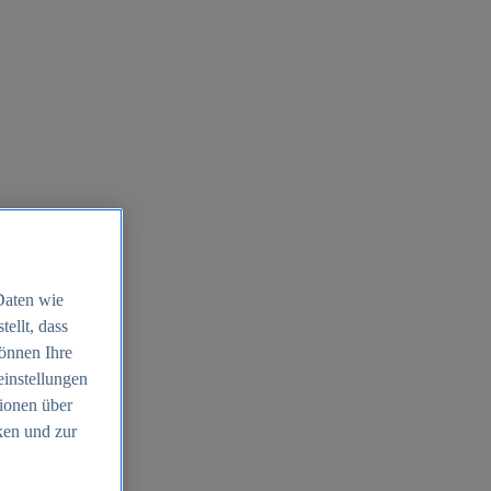
Daten wie
ellt, dass
können Ihre
einstellungen
ionen über
ken und zur