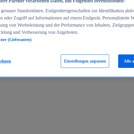
ere Partner verarbeiten Daten, um Folgendes bereitzustellen:
enauer Standortdaten. Endgeräteeigenschaften zur Identifikation aktiv
n oder Zugriff auf Informationen auf einem Endgerät. Personalisierte
sung von Werbeleistung und der Performance von Inhalten, Zielgruppe
cklung und Verbesserung von Angeboten.
tner (Lieferanten)
en 2024
lehnen
Einstellungen anpassen
Alle 
rgeld in Deutschland 2005-2025