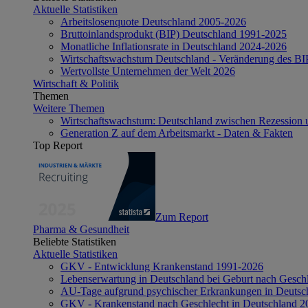
Aktuelle Statistiken
Arbeitslosenquote Deutschland 2005-2026
Bruttoinlandsprodukt (BIP) Deutschland 1991-2025
Monatliche Inflationsrate in Deutschland 2024-2026
Wirtschaftswachstum Deutschland - Veränderung des B
Wertvollste Unternehmen der Welt 2026
Wirtschaft & Politik
Themen
Weitere Themen
Wirtschaftswachstum: Deutschland zwischen Rezession 
Generation Z auf dem Arbeitsmarkt - Daten & Fakten
Top Report
Zum Report
Pharma & Gesundheit
Beliebte Statistiken
Aktuelle Statistiken
GKV - Entwicklung Krankenstand 1991-2026
Lebenserwartung in Deutschland bei Geburt nach Gesch
AU-Tage aufgrund psychischer Erkrankungen in Deutsc
GKV - Krankenstand nach Geschlecht in Deutschland 