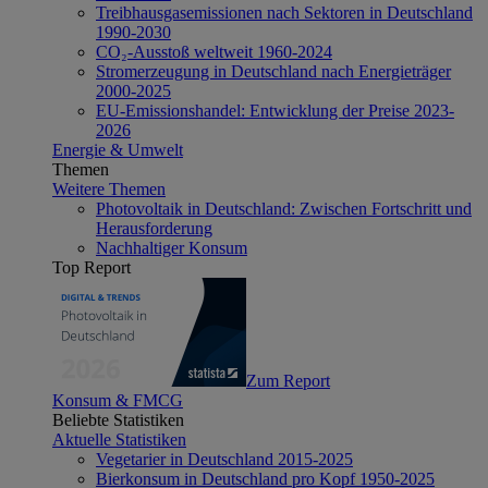
Treibhausgasemissionen nach Sektoren in Deutschland
1990-2030
CO₂-Ausstoß weltweit 1960-2024
Stromerzeugung in Deutschland nach Energieträger
2000-2025
EU-Emissionshandel: Entwicklung der Preise 2023-
2026
Energie & Umwelt
Themen
Weitere Themen
Photovoltaik in Deutschland: Zwischen Fortschritt und
Herausforderung
Nachhaltiger Konsum
Top Report
Zum Report
Konsum & FMCG
Beliebte Statistiken
Aktuelle Statistiken
Vegetarier in Deutschland 2015-2025
Bierkonsum in Deutschland pro Kopf 1950-2025