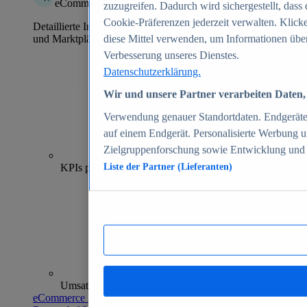
eCommerce Insights
zuzugreifen. Dadurch wird sichergestellt, dass 
Cookie-Präferenzen jederzeit verwalten. Klick
Detaillierte Informationen zu mehr als 39.000 Online-Shops
und Marktplätzen
diese Mittel verwenden, um Informationen über
Verbesserung unseres Dienstes.
Datenschutzerklärung.
Wir und unsere Partner verarbeiten Daten, 
Verwendung genauer Standortdaten. Endgeräteei
auf einem Endgerät. Personalisierte Werbung 
Zielgruppenforschung sowie Entwicklung und
70+
KPIs pro Shop
Liste der Partner (Lieferanten)
Umsatzanalysen und -prognosen
eCommerce Insights entdecken