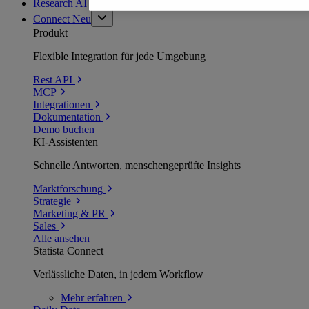
Research AI
Connect
Neu
Produkt
Flexible Integration für jede Umgebung
Rest API
MCP
Integrationen
Dokumentation
Demo buchen
KI-Assistenten
Schnelle Antworten, menschengeprüfte Insights
Marktforschung
Strategie
Marketing & PR
Sales
Alle ansehen
Statista Connect
Verlässliche Daten, in jedem Workflow
Mehr
erfahren