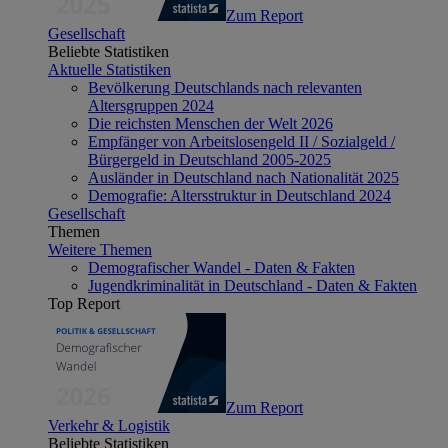
Zum Report
Gesellschaft
Beliebte Statistiken
Aktuelle Statistiken
Bevölkerung Deutschlands nach relevanten
Altersgruppen 2024
Die reichsten Menschen der Welt 2026
Empfänger von Arbeitslosengeld II / Sozialgeld /
Bürgergeld in Deutschland 2005-2025
Ausländer in Deutschland nach Nationalität 2025
Demografie: Altersstruktur in Deutschland 2024
Gesellschaft
Themen
Weitere Themen
Demografischer Wandel - Daten & Fakten
Jugendkriminalität in Deutschland - Daten & Fakten
Top Report
Zum Report
Verkehr & Logistik
Beliebte Statistiken