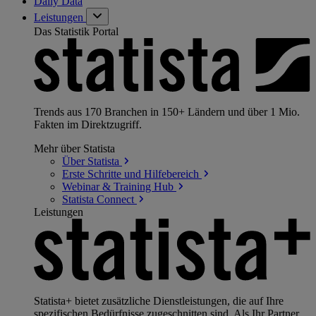
Daily Data
Leistungen
Das Statistik Portal
Trends aus 170 Branchen in 150+ Ländern und über 1 Mio.
Fakten im Direktzugriff.
Mehr über Statista
Über
Statista
Erste Schritte und
Hilfebereich
Webinar & Training
Hub
Statista
Connect
Leistungen
Statista+ bietet zusätzliche Dienstleistungen, die auf Ihre
spezifischen Bedürfnisse zugeschnitten sind. Als Ihr Partner