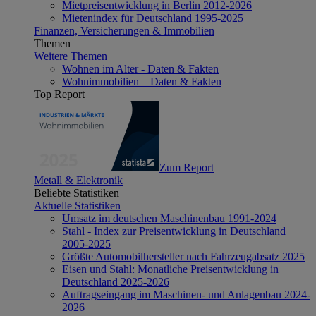
Mietpreisentwicklung in Berlin 2012-2026
Mietenindex für Deutschland 1995-2025
Finanzen, Versicherungen & Immobilien
Themen
Weitere Themen
Wohnen im Alter - Daten & Fakten
Wohnimmobilien – Daten & Fakten
Top Report
Zum Report
Metall & Elektronik
Beliebte Statistiken
Aktuelle Statistiken
Umsatz im deutschen Maschinenbau 1991-2024
Stahl - Index zur Preisentwicklung in Deutschland
2005-2025
Größte Automobilhersteller nach Fahrzeugabsatz 2025
Eisen und Stahl: Monatliche Preisentwicklung in
Deutschland 2025-2026
Auftragseingang im Maschinen- und Anlagenbau 2024-
2026