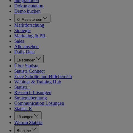
Integrationen
Dokumentation
Demo buchen
KI-Assistenten
Marktforschung
Strategie
Marketing & PR
Sales
Alle ansehen
Daily Data
Leistungen
Über Statista
Statista Connect
Erste Schritte und Hilfebereich
Webinar & Training Hub
Statista+
Research Lösungen
Strategieberatung
Communication Lösungen
Statista R
Lösungen
Warum Statista
Branche