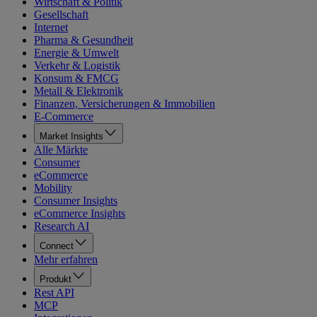
Wirtschaft & Politik
Gesellschaft
Internet
Pharma & Gesundheit
Energie & Umwelt
Verkehr & Logistik
Konsum & FMCG
Metall & Elektronik
Finanzen, Versicherungen & Immobilien
E-Commerce
Market Insights
Alle Märkte
Consumer
eCommerce
Mobility
Consumer Insights
eCommerce Insights
Research AI
Connect
Mehr erfahren
Produkt
Rest API
MCP