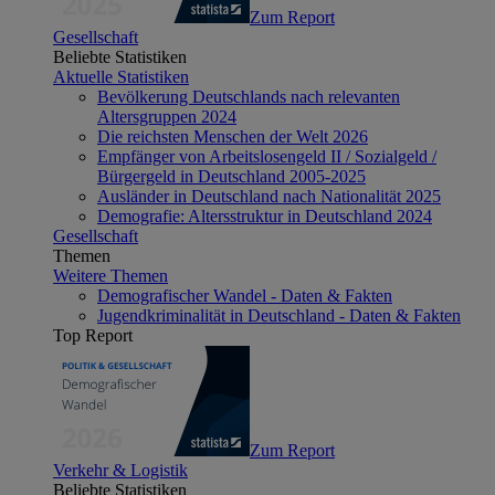
Zum Report
Gesellschaft
Beliebte Statistiken
Aktuelle Statistiken
Bevölkerung Deutschlands nach relevanten
Altersgruppen 2024
Die reichsten Menschen der Welt 2026
Empfänger von Arbeitslosengeld II / Sozialgeld /
Bürgergeld in Deutschland 2005-2025
Ausländer in Deutschland nach Nationalität 2025
Demografie: Altersstruktur in Deutschland 2024
Gesellschaft
Themen
Weitere Themen
Demografischer Wandel - Daten & Fakten
Jugendkriminalität in Deutschland - Daten & Fakten
Top Report
Zum Report
Verkehr & Logistik
Beliebte Statistiken