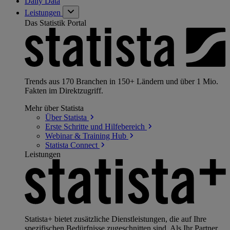
Daily Data
Leistungen
Das Statistik Portal
Trends aus 170 Branchen in 150+ Ländern und über 1 Mio.
Fakten im Direktzugriff.
Mehr über Statista
Über
Statista
Erste Schritte und
Hilfebereich
Webinar & Training
Hub
Statista
Connect
Leistungen
Statista+ bietet zusätzliche Dienstleistungen, die auf Ihre
spezifischen Bedürfnisse zugeschnitten sind. Als Ihr Partner