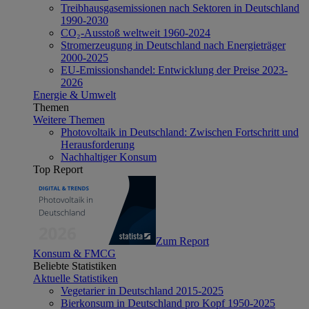
Treibhausgasemissionen nach Sektoren in Deutschland
1990-2030
CO₂-Ausstoß weltweit 1960-2024
Stromerzeugung in Deutschland nach Energieträger
2000-2025
EU-Emissionshandel: Entwicklung der Preise 2023-
2026
Energie & Umwelt
Themen
Weitere Themen
Photovoltaik in Deutschland: Zwischen Fortschritt und
Herausforderung
Nachhaltiger Konsum
Top Report
Zum Report
Konsum & FMCG
Beliebte Statistiken
Aktuelle Statistiken
Vegetarier in Deutschland 2015-2025
Bierkonsum in Deutschland pro Kopf 1950-2025