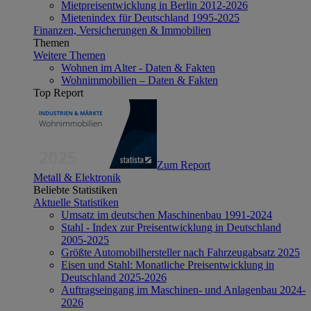
Mietpreisentwicklung in Berlin 2012-2026
Mietenindex für Deutschland 1995-2025
Finanzen, Versicherungen & Immobilien
Themen
Weitere Themen
Wohnen im Alter - Daten & Fakten
Wohnimmobilien – Daten & Fakten
Top Report
Zum Report
Metall & Elektronik
Beliebte Statistiken
Aktuelle Statistiken
Umsatz im deutschen Maschinenbau 1991-2024
Stahl - Index zur Preisentwicklung in Deutschland
2005-2025
Größte Automobilhersteller nach Fahrzeugabsatz 2025
Eisen und Stahl: Monatliche Preisentwicklung in
Deutschland 2025-2026
Auftragseingang im Maschinen- und Anlagenbau 2024-
2026