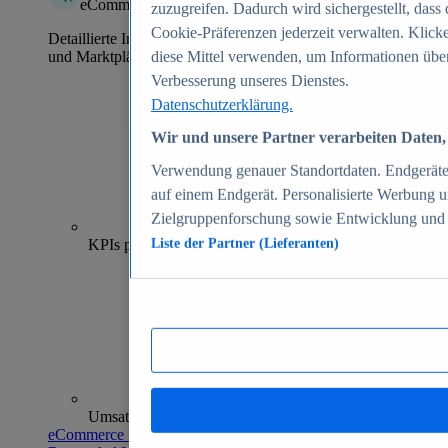
eCommerce Insights
zuzugreifen. Dadurch wird sichergestellt, dass 
Cookie-Präferenzen jederzeit verwalten. Klick
Detaillierte Informationen zu mehr als 39.000 Online-Shops
und Marktplätzen
diese Mittel verwenden, um Informationen über
Verbesserung unseres Dienstes.
Datenschutzerklärung.
Wir und unsere Partner verarbeiten Daten, 
Verwendung genauer Standortdaten. Endgeräteei
auf einem Endgerät. Personalisierte Werbung 
Zielgruppenforschung sowie Entwicklung und
70+
KPIs pro Shop
Liste der Partner (Lieferanten)
Umsatzanalysen und -prognosen
eCommerce Insights entdecken