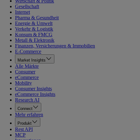
Wirtschaft & Politik
Gesellschaft
Internet
Pharma & Gesundheit
Energie & Umwelt
Verkehr & Logistik
Konsum & FMCG
Metall & Elektronik
Finanzen, Versicherungen & Immobilien
E-Commerce
Market Insights
Alle Märkte
Consumer
eCommerce
Mobility
Consumer Insights
eCommerce Insights
Research AI
Connect
Mehr erfahren
Produkt
Rest API
MCP