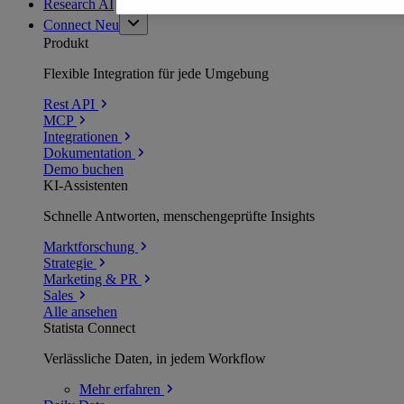
Research AI
Connect
Neu
Produkt
Flexible Integration für jede Umgebung
Rest API
MCP
Integrationen
Dokumentation
Demo buchen
KI-Assistenten
Schnelle Antworten, menschengeprüfte Insights
Marktforschung
Strategie
Marketing & PR
Sales
Alle ansehen
Statista Connect
Verlässliche Daten, in jedem Workflow
Mehr
erfahren