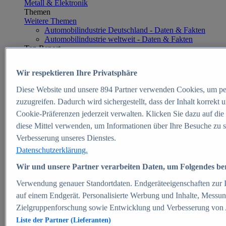
Metall & Elektronik
Themen
Weitere Themen
Automobilindustrie Deutschland - Daten & Fakten
Automobilindustrie weltweit - Daten & Fakten
Top Report
Wir respektieren Ihre Privatsphäre
Diese Website und unsere
894
Partner verwenden Cookies, um pe
Zum Report
zuzugreifen. Dadurch wird sichergestellt, dass der Inhalt korrekt
E-commerce
Cookie-Präferenzen jederzeit verwalten. Klicken Sie dazu auf die
Beliebte Statistiken
diese Mittel verwenden, um Informationen über Ihre Besuche zu s
Aktuelle Statistiken
E-Commerce - Entwicklung des Umsatzes in
Verbesserung unseres Dienstes.
Deutschland 1999-2025
Datenschutzerklärung.
Umsatz von Amazon in Deutschland und weltweit
2010-2025
Wir und unsere Partner verarbeiten Daten, um Folgendes bere
B2C-E-Commerce: Top-50 Online Shops in
Deutschland 2024
Verwendung genauer Standortdaten. Endgeräteeigenschaften zur Id
Marktanteile von Online-Zahlungsverfahren in
auf einem Endgerät. Personalisierte Werbung und Inhalte, Messu
Deutschland 2024
Zielgruppenforschung sowie Entwicklung und Verbesserung von
Umsatzstarke Warengruppen im Online-Handel in
Deutschland 2023-2025
Liste der Partner (Lieferanten)