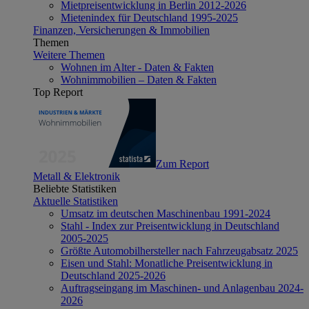
Mietpreisentwicklung in Berlin 2012-2026
Mietenindex für Deutschland 1995-2025
Finanzen, Versicherungen & Immobilien
Themen
Weitere Themen
Wohnen im Alter - Daten & Fakten
Wohnimmobilien – Daten & Fakten
Top Report
Zum Report
Metall & Elektronik
Beliebte Statistiken
Aktuelle Statistiken
Umsatz im deutschen Maschinenbau 1991-2024
Stahl - Index zur Preisentwicklung in Deutschland
2005-2025
Größte Automobilhersteller nach Fahrzeugabsatz 2025
Eisen und Stahl: Monatliche Preisentwicklung in
Deutschland 2025-2026
Auftragseingang im Maschinen- und Anlagenbau 2024-
2026