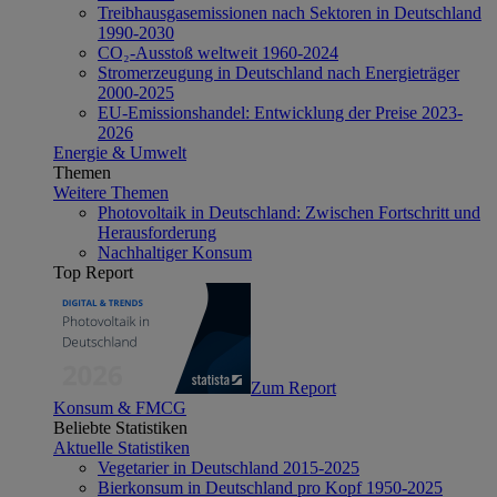
Treibhausgasemissionen nach Sektoren in Deutschland
1990-2030
CO₂-Ausstoß weltweit 1960-2024
Stromerzeugung in Deutschland nach Energieträger
2000-2025
EU-Emissionshandel: Entwicklung der Preise 2023-
2026
Energie & Umwelt
Themen
Weitere Themen
Photovoltaik in Deutschland: Zwischen Fortschritt und
Herausforderung
Nachhaltiger Konsum
Top Report
Zum Report
Konsum & FMCG
Beliebte Statistiken
Aktuelle Statistiken
Vegetarier in Deutschland 2015-2025
Bierkonsum in Deutschland pro Kopf 1950-2025