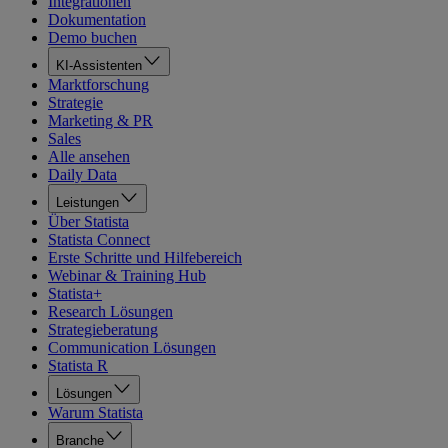
Integrationen
Dokumentation
Demo buchen
KI-Assistenten
Marktforschung
Strategie
Marketing & PR
Sales
Alle ansehen
Daily Data
Leistungen
Über Statista
Statista Connect
Erste Schritte und Hilfebereich
Webinar & Training Hub
Statista+
Research Lösungen
Strategieberatung
Communication Lösungen
Statista R
Lösungen
Warum Statista
Branche