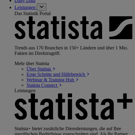
Daily Data
Leistungen
Das Statistik Portal
Trends aus 170 Branchen in 150+ Ländern und über 1 Mio.
Fakten im Direktzugriff.
Mehr über Statista
Über
Statista
Erste Schritte und
Hilfebereich
Webinar & Training
Hub
Statista
Connect
Leistungen
Statista+ bietet zusätzliche Dienstleistungen, die auf Ihre
spezifischen Bedürfnisse zugeschnitten sind. Als Ihr Partner