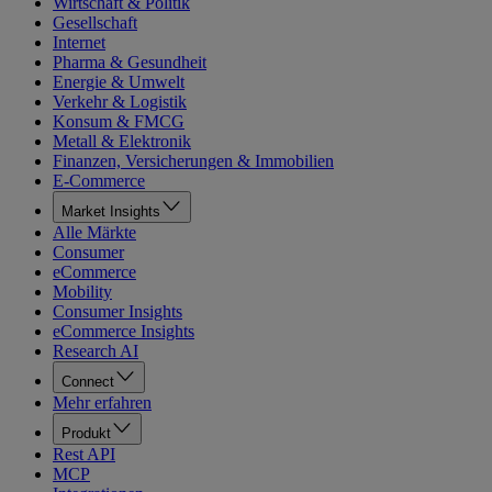
Wirtschaft & Politik
Gesellschaft
Internet
Pharma & Gesundheit
Energie & Umwelt
Verkehr & Logistik
Konsum & FMCG
Metall & Elektronik
Finanzen, Versicherungen & Immobilien
E-Commerce
Market Insights
Alle Märkte
Consumer
eCommerce
Mobility
Consumer Insights
eCommerce Insights
Research AI
Connect
Mehr erfahren
Produkt
Rest API
MCP