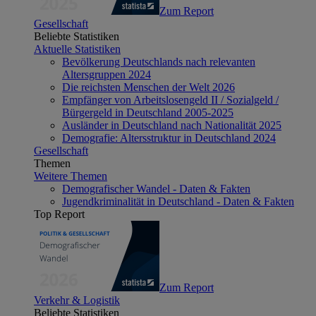
Zum Report
Gesellschaft
Beliebte Statistiken
Aktuelle Statistiken
Bevölkerung Deutschlands nach relevanten
Altersgruppen 2024
Die reichsten Menschen der Welt 2026
Empfänger von Arbeitslosengeld II / Sozialgeld /
Bürgergeld in Deutschland 2005-2025
Ausländer in Deutschland nach Nationalität 2025
Demografie: Altersstruktur in Deutschland 2024
Gesellschaft
Themen
Weitere Themen
Demografischer Wandel - Daten & Fakten
Jugendkriminalität in Deutschland - Daten & Fakten
Top Report
Zum Report
Verkehr & Logistik
Beliebte Statistiken