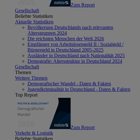
Zum Report
Gesellschaft
Beliebte Statistiken
Aktuelle Statistiken
Bevölkerung Deutschlands nach relevanten
Altersgruppen 2024
Die reichsten Menschen der Welt 2026
Empfänger von Arbeitslosengeld II / Sozialgeld /
Bürgergeld in Deutschland 2005-2025
Ausländer in Deutschland nach Nationalität 2025
Demografie: Altersstruktur in Deutschland 2024
Gesellschaft
Themen
Weitere Themen
Demografischer Wandel - Daten & Fakten
Jugendkriminalität in Deutschland - Daten & Fakten
Top Report
Zum Report
Verkehr & Logistik
Beliebte Statistiken