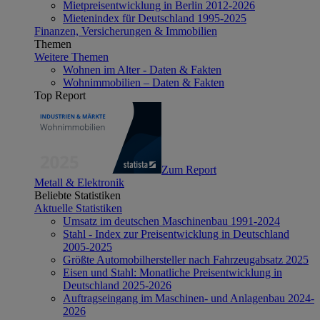
Mietpreisentwicklung in Berlin 2012-2026
Mietenindex für Deutschland 1995-2025
Finanzen, Versicherungen & Immobilien
Themen
Weitere Themen
Wohnen im Alter - Daten & Fakten
Wohnimmobilien – Daten & Fakten
Top Report
Zum Report
Metall & Elektronik
Beliebte Statistiken
Aktuelle Statistiken
Umsatz im deutschen Maschinenbau 1991-2024
Stahl - Index zur Preisentwicklung in Deutschland
2005-2025
Größte Automobilhersteller nach Fahrzeugabsatz 2025
Eisen und Stahl: Monatliche Preisentwicklung in
Deutschland 2025-2026
Auftragseingang im Maschinen- und Anlagenbau 2024-
2026