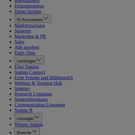
Integrationen
Dokumentation
Demo buchen
KI-Assistenten
Marktforschung
Strategie
Marketing & PR
Sales
Alle ansehen
Daily Data
Leistungen
Über Statista
Statista Connect
Erste Schritte und Hilfebereich
Webinar & Training Hub
Statista+
Research Lösungen
Strategieberatung
Communication Lösungen
Statista R
Lösungen
Warum Statista
Branche