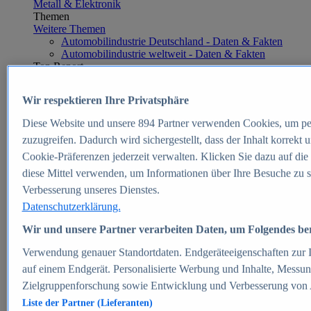
Metall & Elektronik
Themen
Weitere Themen
Automobilindustrie Deutschland - Daten & Fakten
Automobilindustrie weltweit - Daten & Fakten
Top Report
Wir respektieren Ihre Privatsphäre
Diese Website und unsere
894
Partner verwenden Cookies, um pe
Zum Report
zuzugreifen. Dadurch wird sichergestellt, dass der Inhalt korrekt
E-commerce
Cookie-Präferenzen jederzeit verwalten. Klicken Sie dazu auf die
Beliebte Statistiken
diese Mittel verwenden, um Informationen über Ihre Besuche zu s
Aktuelle Statistiken
E-Commerce - Entwicklung des Umsatzes in
Verbesserung unseres Dienstes.
Deutschland 1999-2025
Datenschutzerklärung.
Umsatz von Amazon in Deutschland und weltweit
2010-2025
Wir und unsere Partner verarbeiten Daten, um Folgendes bere
B2C-E-Commerce: Top-50 Online Shops in
Deutschland 2024
Verwendung genauer Standortdaten. Endgeräteeigenschaften zur Id
Marktanteile von Online-Zahlungsverfahren in
auf einem Endgerät. Personalisierte Werbung und Inhalte, Messu
Deutschland 2024
Zielgruppenforschung sowie Entwicklung und Verbesserung von
Umsatzstarke Warengruppen im Online-Handel in
Deutschland 2023-2025
Liste der Partner (Lieferanten)