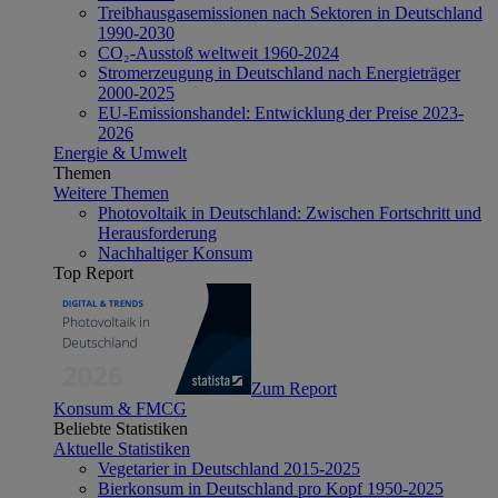
Treibhausgasemissionen nach Sektoren in Deutschland
1990-2030
CO₂-Ausstoß weltweit 1960-2024
Stromerzeugung in Deutschland nach Energieträger
2000-2025
EU-Emissionshandel: Entwicklung der Preise 2023-
2026
Energie & Umwelt
Themen
Weitere Themen
Photovoltaik in Deutschland: Zwischen Fortschritt und
Herausforderung
Nachhaltiger Konsum
Top Report
Zum Report
Konsum & FMCG
Beliebte Statistiken
Aktuelle Statistiken
Vegetarier in Deutschland 2015-2025
Bierkonsum in Deutschland pro Kopf 1950-2025