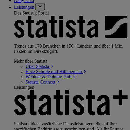
Daily Data
Leistungen
Das Statistik Portal
Trends aus 170 Branchen in 150+ Ländern und über 1 Mio.
Fakten im Direktzugriff.
Mehr über Statista
Über
Statista
Erste Schritte und
Hilfebereich
Webinar & Training
Hub
Statista
Connect
Leistungen
Statista+ bietet zusätzliche Dienstleistungen, die auf Ihre
spezifischen Bedürfnisse zugeschnitten sind. Als Ihr Partner