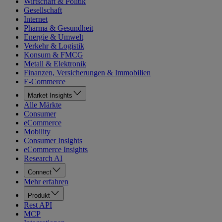
Wirtschaft & Politik
Gesellschaft
Internet
Pharma & Gesundheit
Energie & Umwelt
Verkehr & Logistik
Konsum & FMCG
Metall & Elektronik
Finanzen, Versicherungen & Immobilien
E-Commerce
Market Insights
Alle Märkte
Consumer
eCommerce
Mobility
Consumer Insights
eCommerce Insights
Research AI
Connect
Mehr erfahren
Produkt
Rest API
MCP