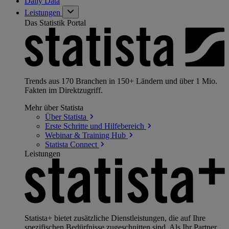
Daily Data
Leistungen
Das Statistik Portal
Trends aus 170 Branchen in 150+ Ländern und über 1 Mio.
Fakten im Direktzugriff.
Mehr über Statista
Über
Statista
Erste Schritte und
Hilfebereich
Webinar & Training
Hub
Statista
Connect
Leistungen
Statista+ bietet zusätzliche Dienstleistungen, die auf Ihre
spezifischen Bedürfnisse zugeschnitten sind. Als Ihr Partner