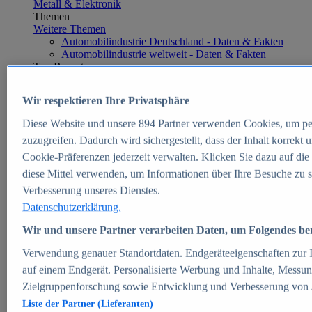
Metall & Elektronik
Themen
Weitere Themen
Automobilindustrie Deutschland - Daten & Fakten
Automobilindustrie weltweit - Daten & Fakten
Top Report
Wir respektieren Ihre Privatsphäre
Diese Website und unsere
894
Partner verwenden Cookies, um pe
Zum Report
zuzugreifen. Dadurch wird sichergestellt, dass der Inhalt korrekt
E-commerce
Cookie-Präferenzen jederzeit verwalten. Klicken Sie dazu auf die
Beliebte Statistiken
diese Mittel verwenden, um Informationen über Ihre Besuche zu s
Aktuelle Statistiken
E-Commerce - Entwicklung des Umsatzes in
Verbesserung unseres Dienstes.
Deutschland 1999-2025
Datenschutzerklärung.
Umsatz von Amazon in Deutschland und weltweit
2010-2025
Wir und unsere Partner verarbeiten Daten, um Folgendes bere
B2C-E-Commerce: Top-50 Online Shops in
Deutschland 2024
Verwendung genauer Standortdaten. Endgeräteeigenschaften zur Id
Marktanteile von Online-Zahlungsverfahren in
auf einem Endgerät. Personalisierte Werbung und Inhalte, Messu
Deutschland 2024
Zielgruppenforschung sowie Entwicklung und Verbesserung von
Umsatzstarke Warengruppen im Online-Handel in
Deutschland 2023-2025
Liste der Partner (Lieferanten)