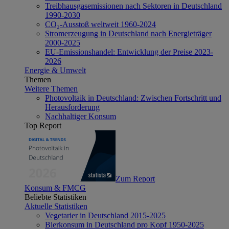
Treibhausgasemissionen nach Sektoren in Deutschland
1990-2030
CO₂-Ausstoß weltweit 1960-2024
Stromerzeugung in Deutschland nach Energieträger
2000-2025
EU-Emissionshandel: Entwicklung der Preise 2023-
2026
Energie & Umwelt
Themen
Weitere Themen
Photovoltaik in Deutschland: Zwischen Fortschritt und
Herausforderung
Nachhaltiger Konsum
Top Report
Zum Report
Konsum & FMCG
Beliebte Statistiken
Aktuelle Statistiken
Vegetarier in Deutschland 2015-2025
Bierkonsum in Deutschland pro Kopf 1950-2025