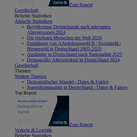
Zum Report
Gesellschaft
Beliebte Statistiken
Aktuelle Statistiken
Bevölkerung Deutschlands nach relevanten
Altersgruppen 2024
Die reichsten Menschen der Welt 2026
Empfänger von Arbeitslosengeld II / Sozialgeld /
Bürgergeld in Deutschland 2005-2025
Ausländer in Deutschland nach Nationalität 2025
Demografie: Altersstruktur in Deutschland 2024
Gesellschaft
Themen
Weitere Themen
Demografischer Wandel - Daten & Fakten
Jugendkriminalität in Deutschland - Daten & Fakten
Top Report
Zum Report
Verkehr & Logistik
Beliebte Statistiken