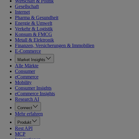
Wirtschaft & Politik
Gesellschaft
Internet
Pharma & Gesundheit
Energie & Umwelt
Verkehr & Logistik
Konsum & FMCG
Metall & Elektronik
Finanzen, Versicherungen & Immobilien
E-Commerce
Market Insights
Alle Märkte
Consumer
eCommerce
Mobility
Consumer Insights
eCommerce Insights
Research AI
Connect
Mehr erfahren
Produkt
Rest API
MCP