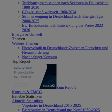
Treibhausgasemissionen nach Sektoren in Deutschland
1990-2030
CO₂-Ausstoß weltweit 1960-2024
Stromerzeugung in Deutschland nach Energieträger
2000-2025
EU-Emissionshandel: Entwicklung der Preise 2023-
2026
Energie & Umwelt
Themen
Weitere Themen
Photovoltaik in Deutschland: Zwischen Fortschritt und
Herausforderung
Nachhaltiger Konsum
Top Report
Zum Report
Konsum & FMCG
Beliebte Statistiken
Aktuelle Statistiken
Vegetarier in Deutschland 2015-2025
Bierkonsum in Deutschland pro Kopf 1950-2025