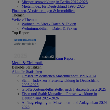
Mietpreisentwicklung in Berlin 2012-2026
Mietenindex für Deutschland 1995-2025
Finanzen, Versicherungen & Immobilien
Themen
Weitere Themen
Wohnen im Alter - Daten & Fakten
Wohnimmobilien – Daten & Fakten
Top Report
Zum Report
Metall & Elektronik
Beliebte Statistiken
Aktuelle Statistiken
Umsatz im deutschen Maschinenbau 1991-2024
Stahl - Index zur Preisentwicklung in Deutschland
2005-2025
Größte Automobilhersteller nach Fahrzeugabsatz 2025
Eisen und Stahl: Monatliche Preisentwicklung in
Deutschland 2025-2026
Auftragseingang im Maschinen- und Anlagenbau 2024-
2026