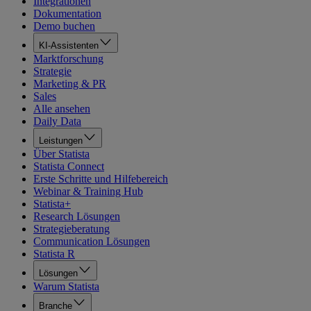
Integrationen
Dokumentation
Demo buchen
KI-Assistenten
Marktforschung
Strategie
Marketing & PR
Sales
Alle ansehen
Daily Data
Leistungen
Über Statista
Statista Connect
Erste Schritte und Hilfebereich
Webinar & Training Hub
Statista+
Research Lösungen
Strategieberatung
Communication Lösungen
Statista R
Lösungen
Warum Statista
Branche