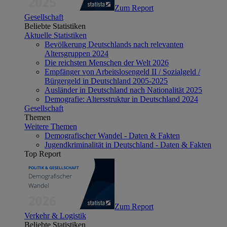
Zum Report
Gesellschaft
Beliebte Statistiken
Aktuelle Statistiken
Bevölkerung Deutschlands nach relevanten
Altersgruppen 2024
Die reichsten Menschen der Welt 2026
Empfänger von Arbeitslosengeld II / Sozialgeld /
Bürgergeld in Deutschland 2005-2025
Ausländer in Deutschland nach Nationalität 2025
Demografie: Altersstruktur in Deutschland 2024
Gesellschaft
Themen
Weitere Themen
Demografischer Wandel - Daten & Fakten
Jugendkriminalität in Deutschland - Daten & Fakten
Top Report
Zum Report
Verkehr & Logistik
Beliebte Statistiken