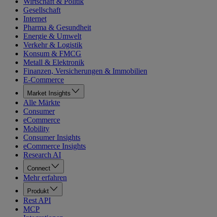
Wirtschaft & Politik
Gesellschaft
Internet
Pharma & Gesundheit
Energie & Umwelt
Verkehr & Logistik
Konsum & FMCG
Metall & Elektronik
Finanzen, Versicherungen & Immobilien
E-Commerce
Market Insights
Alle Märkte
Consumer
eCommerce
Mobility
Consumer Insights
eCommerce Insights
Research AI
Connect
Mehr erfahren
Produkt
Rest API
MCP