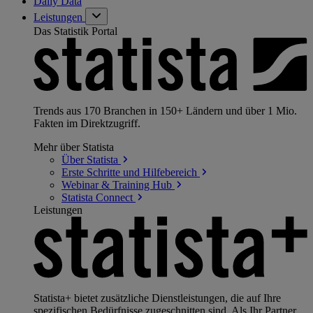
Daily Data
Leistungen
Das Statistik Portal
Trends aus 170 Branchen in 150+ Ländern und über 1 Mio.
Fakten im Direktzugriff.
Mehr über Statista
Über
Statista
Erste Schritte und
Hilfebereich
Webinar & Training
Hub
Statista
Connect
Leistungen
Statista+ bietet zusätzliche Dienstleistungen, die auf Ihre
spezifischen Bedürfnisse zugeschnitten sind. Als Ihr Partner