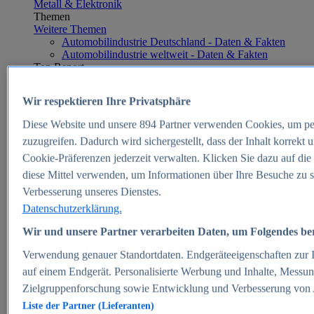
Metall & Elektronik
Themen
Weitere Themen
Automobilindustrie Deutschland - Daten & Fakten
Automobilindustrie weltweit - Daten & Fakten
Top Report
Wir respektieren Ihre Privatsphäre
Diese Website und unsere
894
Partner verwenden Cookies, um pe
Zum Report
zuzugreifen. Dadurch wird sichergestellt, dass der Inhalt korrekt
E-commerce
Cookie-Präferenzen jederzeit verwalten. Klicken Sie dazu auf die
Beliebte Statistiken
diese Mittel verwenden, um Informationen über Ihre Besuche zu s
Aktuelle Statistiken
E-Commerce - Entwicklung des Umsatzes in
Verbesserung unseres Dienstes.
Deutschland 1999-2025
Datenschutzerklärung.
Umsatz von Amazon in Deutschland und weltweit
2010-2025
Wir und unsere Partner verarbeiten Daten, um Folgendes bere
B2C-E-Commerce: Top-50 Online Shops in
Deutschland 2024
Verwendung genauer Standortdaten. Endgeräteeigenschaften zur Id
Marktanteile von Online-Zahlungsverfahren in
auf einem Endgerät. Personalisierte Werbung und Inhalte, Messu
Deutschland 2024
Zielgruppenforschung sowie Entwicklung und Verbesserung von
Umsatzstarke Warengruppen im Online-Handel in
Deutschland 2023-2025
Liste der Partner (Lieferanten)