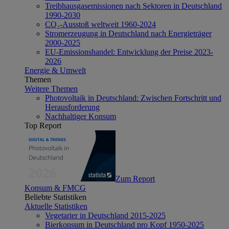
Treibhausgasemissionen nach Sektoren in Deutschland
1990-2030
CO₂-Ausstoß weltweit 1960-2024
Stromerzeugung in Deutschland nach Energieträger
2000-2025
EU-Emissionshandel: Entwicklung der Preise 2023-
2026
Energie & Umwelt
Themen
Weitere Themen
Photovoltaik in Deutschland: Zwischen Fortschritt und
Herausforderung
Nachhaltiger Konsum
Top Report
Zum Report
Konsum & FMCG
Beliebte Statistiken
Aktuelle Statistiken
Vegetarier in Deutschland 2015-2025
Bierkonsum in Deutschland pro Kopf 1950-2025