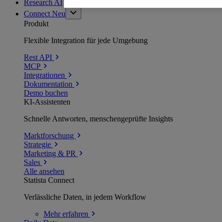
Research AI
Connect
Neu
Produkt
Flexible Integration für jede Umgebung
Rest API
MCP
Integrationen
Dokumentation
Demo buchen
KI-Assistenten
Schnelle Antworten, menschengeprüfte Insights
Marktforschung
Strategie
Marketing & PR
Sales
Alle ansehen
Statista Connect
Verlässliche Daten, in jedem Workflow
Mehr
erfahren