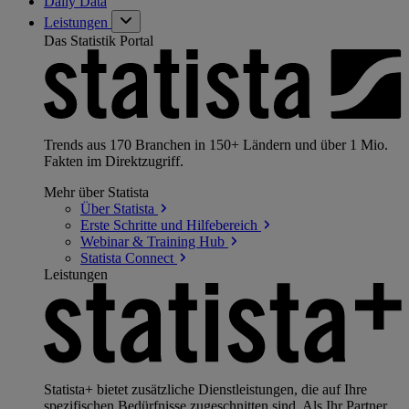
Daily Data
Leistungen
Das Statistik Portal
Trends aus 170 Branchen in 150+ Ländern und über 1 Mio.
Fakten im Direktzugriff.
Mehr über Statista
Über
Statista
Erste Schritte und
Hilfebereich
Webinar & Training
Hub
Statista
Connect
Leistungen
Statista+ bietet zusätzliche Dienstleistungen, die auf Ihre
spezifischen Bedürfnisse zugeschnitten sind. Als Ihr Partner