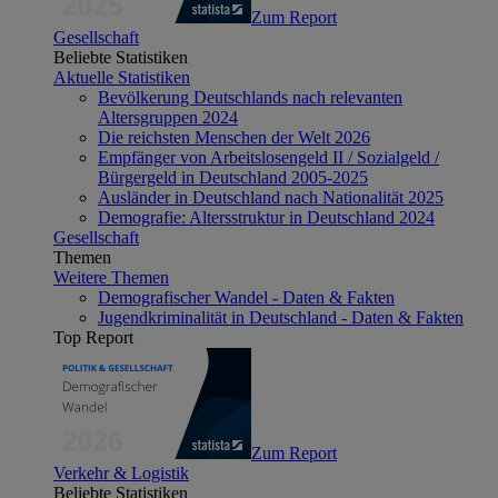
Zum Report
Gesellschaft
Beliebte Statistiken
Aktuelle Statistiken
Bevölkerung Deutschlands nach relevanten
Altersgruppen 2024
Die reichsten Menschen der Welt 2026
Empfänger von Arbeitslosengeld II / Sozialgeld /
Bürgergeld in Deutschland 2005-2025
Ausländer in Deutschland nach Nationalität 2025
Demografie: Altersstruktur in Deutschland 2024
Gesellschaft
Themen
Weitere Themen
Demografischer Wandel - Daten & Fakten
Jugendkriminalität in Deutschland - Daten & Fakten
Top Report
Zum Report
Verkehr & Logistik
Beliebte Statistiken