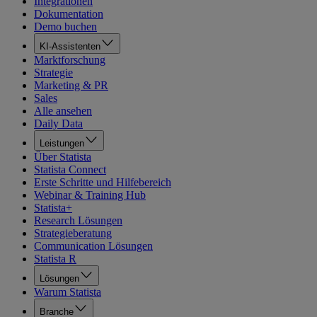
Integrationen
Dokumentation
Demo buchen
KI-Assistenten
Marktforschung
Strategie
Marketing & PR
Sales
Alle ansehen
Daily Data
Leistungen
Über Statista
Statista Connect
Erste Schritte und Hilfebereich
Webinar & Training Hub
Statista+
Research Lösungen
Strategieberatung
Communication Lösungen
Statista R
Lösungen
Warum Statista
Branche