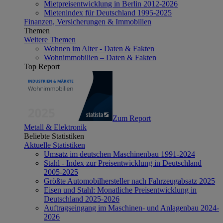
Mietpreisentwicklung in Berlin 2012-2026
Mietenindex für Deutschland 1995-2025
Finanzen, Versicherungen & Immobilien
Themen
Weitere Themen
Wohnen im Alter - Daten & Fakten
Wohnimmobilien – Daten & Fakten
Top Report
Zum Report
Metall & Elektronik
Beliebte Statistiken
Aktuelle Statistiken
Umsatz im deutschen Maschinenbau 1991-2024
Stahl - Index zur Preisentwicklung in Deutschland
2005-2025
Größte Automobilhersteller nach Fahrzeugabsatz 2025
Eisen und Stahl: Monatliche Preisentwicklung in
Deutschland 2025-2026
Auftragseingang im Maschinen- und Anlagenbau 2024-
2026