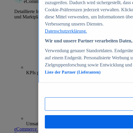
eCommerce Insights
zuzugreifen. Dadurch wird sichergestellt, dass 
Cookie-Präferenzen jederzeit verwalten. Klick
Detaillierte Informationen zu mehr als 39.000 Online-Shops
und Marktplätzen
diese Mittel verwenden, um Informationen über
Verbesserung unseres Dienstes.
Datenschutzerklärung.
Wir und unsere Partner verarbeiten Daten, 
Verwendung genauer Standortdaten. Endgeräteei
auf einem Endgerät. Personalisierte Werbung 
Zielgruppenforschung sowie Entwicklung und
70+
KPIs pro Shop
Liste der Partner (Lieferanten)
Umsatzanalysen und -prognosen
eCommerce Insights entdecken