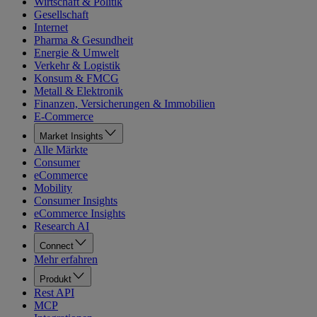
Wirtschaft & Politik
Gesellschaft
Internet
Pharma & Gesundheit
Energie & Umwelt
Verkehr & Logistik
Konsum & FMCG
Metall & Elektronik
Finanzen, Versicherungen & Immobilien
E-Commerce
Market Insights
Alle Märkte
Consumer
eCommerce
Mobility
Consumer Insights
eCommerce Insights
Research AI
Connect
Mehr erfahren
Produkt
Rest API
MCP