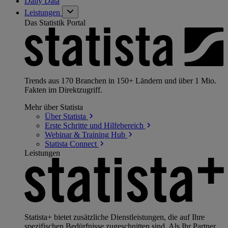
Daily Data
Leistungen
Das Statistik Portal
Trends aus 170 Branchen in 150+ Ländern und über 1 Mio.
Fakten im Direktzugriff.
Mehr über Statista
Über
Statista
Erste Schritte und
Hilfebereich
Webinar & Training
Hub
Statista
Connect
Leistungen
Statista+ bietet zusätzliche Dienstleistungen, die auf Ihre
spezifischen Bedürfnisse zugeschnitten sind. Als Ihr Partner