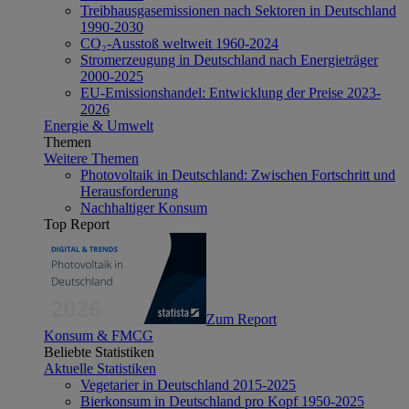
Treibhausgasemissionen nach Sektoren in Deutschland
1990-2030
CO₂-Ausstoß weltweit 1960-2024
Stromerzeugung in Deutschland nach Energieträger
2000-2025
EU-Emissionshandel: Entwicklung der Preise 2023-
2026
Energie & Umwelt
Themen
Weitere Themen
Photovoltaik in Deutschland: Zwischen Fortschritt und
Herausforderung
Nachhaltiger Konsum
Top Report
Zum Report
Konsum & FMCG
Beliebte Statistiken
Aktuelle Statistiken
Vegetarier in Deutschland 2015-2025
Bierkonsum in Deutschland pro Kopf 1950-2025