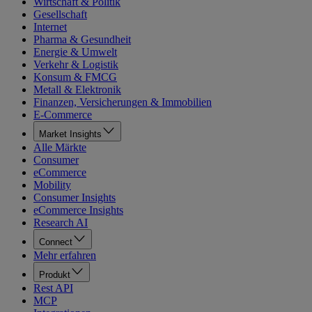
Wirtschaft & Politik
Gesellschaft
Internet
Pharma & Gesundheit
Energie & Umwelt
Verkehr & Logistik
Konsum & FMCG
Metall & Elektronik
Finanzen, Versicherungen & Immobilien
E-Commerce
Market Insights
Alle Märkte
Consumer
eCommerce
Mobility
Consumer Insights
eCommerce Insights
Research AI
Connect
Mehr erfahren
Produkt
Rest API
MCP