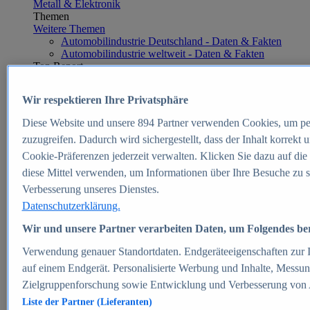
Metall & Elektronik
Themen
Weitere Themen
Automobilindustrie Deutschland - Daten & Fakten
Automobilindustrie weltweit - Daten & Fakten
Top Report
Wir respektieren Ihre Privatsphäre
Diese Website und unsere
894
Partner verwenden Cookies, um pe
Zum Report
zuzugreifen. Dadurch wird sichergestellt, dass der Inhalt korrekt
E-commerce
Cookie-Präferenzen jederzeit verwalten. Klicken Sie dazu auf die
Beliebte Statistiken
diese Mittel verwenden, um Informationen über Ihre Besuche zu s
Aktuelle Statistiken
E-Commerce - Entwicklung des Umsatzes in
Verbesserung unseres Dienstes.
Deutschland 1999-2025
Datenschutzerklärung.
Umsatz von Amazon in Deutschland und weltweit
2010-2025
Wir und unsere Partner verarbeiten Daten, um Folgendes bere
B2C-E-Commerce: Top-50 Online Shops in
Deutschland 2024
Verwendung genauer Standortdaten. Endgeräteeigenschaften zur Id
Marktanteile von Online-Zahlungsverfahren in
auf einem Endgerät. Personalisierte Werbung und Inhalte, Messu
Deutschland 2024
Zielgruppenforschung sowie Entwicklung und Verbesserung von
Umsatzstarke Warengruppen im Online-Handel in
Deutschland 2023-2025
Liste der Partner (Lieferanten)