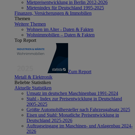
Mietpreisentwicklung in Berlin 2012-2026
Mietenindex für Deutschland 1995-2025
Finanzen, Versicherungen & Immobilien
Themen
Weitere Themen
Wohnen im Alter - Daten & Fakten
Wohnimmobilien – Daten & Fakten
Top Report
Zum Report
Metall & Elektronik
Beliebte Statistiken
Aktuelle Statistiken
Umsatz im deutschen Maschinenbau 1991-2024
Stahl - Index zur Preisentwicklung in Deutschland
2005-2025
Größte Automobilhersteller nach Fahrzeugabsatz 2025
Eisen und Stahl: Monatliche Preisentwicklung in
Deutschland 2025-2026
Auftragseingang im Maschinen- und Anlagenbau 2024-
2026