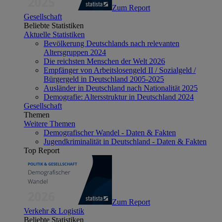
Zum Report
Gesellschaft
Beliebte Statistiken
Aktuelle Statistiken
Bevölkerung Deutschlands nach relevanten
Altersgruppen 2024
Die reichsten Menschen der Welt 2026
Empfänger von Arbeitslosengeld II / Sozialgeld /
Bürgergeld in Deutschland 2005-2025
Ausländer in Deutschland nach Nationalität 2025
Demografie: Altersstruktur in Deutschland 2024
Gesellschaft
Themen
Weitere Themen
Demografischer Wandel - Daten & Fakten
Jugendkriminalität in Deutschland - Daten & Fakten
Top Report
Zum Report
Verkehr & Logistik
Beliebte Statistiken