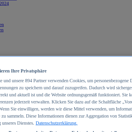
 2024
en
en
ieren Ihre Privatsphäre
te und unsere
894
Partner verwenden Cookies, um personenbezogene 
ennungen zu speichern und darauf zuzugreifen. Dadurch wird sichergest
orrekt und aktuell ist und die Website ordnungsgemäß funktioniert. Sie 
025
renzen jederzeit verwalten. Klicken Sie dazu auf die Schaltfläche „Vor
schland 2025
Wenn Sie einwilligen, werden wir diese Mittel verwenden, um Informat
 zu sammeln. Diese Informationen dienen zur Aggregation von Statisti
 unseres Dienstes.
Datenschutzerklärung.