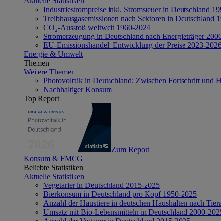
Aktuelle Statistiken
Industriestrompreise inkl. Stromsteuer in Deutschland 1
Treibhausgasemissionen nach Sektoren in Deutschland 
CO₂-Ausstoß weltweit 1960-2024
Stromerzeugung in Deutschland nach Energieträger 200
EU-Emissionshandel: Entwicklung der Preise 2023-202
Energie & Umwelt
Themen
Weitere Themen
Photovoltaik in Deutschland: Zwischen Fortschritt und 
Nachhaltiger Konsum
Top Report
Zum Report
Konsum & FMCG
Beliebte Statistiken
Aktuelle Statistiken
Vegetarier in Deutschland 2015-2025
Bierkonsum in Deutschland pro Kopf 1950-2025
Anzahl der Haustiere in deutschen Haushalten nach Tier
Umsatz mit Bio-Lebensmitteln in Deutschland 2000-202
Anzahl der Veganer in Deutschland 2015-2025