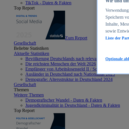
Wir und uns
TikTok - Daten & Fakten
Top Report
Verwendung g
Speichern vo
Inhalte, Mes
sowie Entwi
Zum Report
Liste der Par
Gesellschaft
Beliebte Statistiken
Aktuelle Statistiken
Bevölkerung Deutschlands nach relevanten Altersgrupp
Optionale ab
Die reichsten Menschen der Welt 2026
Empfänger von Arbeitslosengeld II / Sozialgeld / Bürge
Ausländer in Deutschland nach Nationalität 2025
Demografie: Altersstruktur in Deutschland 2024
Gesellschaft
Themen
Weitere Themen
Demografischer Wandel - Daten & Fakten
Jugendkriminalität in Deutschland - Daten & Fakten
Top Report