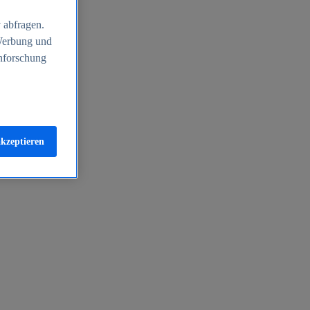
 abfragen.
 Werbung und
nforschung
akzeptieren