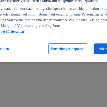
ere Partner verarbeiten Daten, um Folgendes bereitzustellen:
enauer Standortdaten. Endgeräteeigenschaften zur Identifikation aktiv
n oder Zugriff auf Informationen auf einem Endgerät. Personalisierte
sung von Werbeleistung und der Performance von Inhalten, Zielgruppe
cklung und Verbesserung von Angeboten.
tner (Lieferanten)
en 2024
lehnen
Einstellungen anpassen
Alle 
rgeld in Deutschland 2005-2025