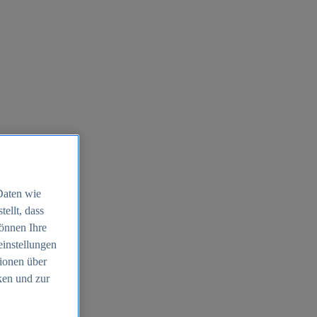
Daten wie
ellt, dass
können Ihre
einstellungen
ionen über
ken und zur