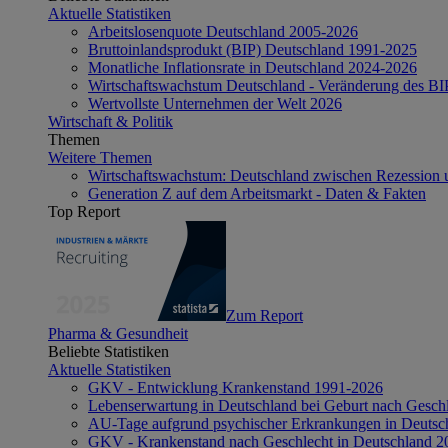
Aktuelle Statistiken
Arbeitslosenquote Deutschland 2005-2026
Bruttoinlandsprodukt (BIP) Deutschland 1991-2025
Monatliche Inflationsrate in Deutschland 2024-2026
Wirtschaftswachstum Deutschland - Veränderung des B
Wertvollste Unternehmen der Welt 2026
Wirtschaft & Politik
Themen
Weitere Themen
Wirtschaftswachstum: Deutschland zwischen Rezession 
Generation Z auf dem Arbeitsmarkt - Daten & Fakten
Top Report
Zum Report
Pharma & Gesundheit
Beliebte Statistiken
Aktuelle Statistiken
GKV - Entwicklung Krankenstand 1991-2026
Lebenserwartung in Deutschland bei Geburt nach Gesch
AU-Tage aufgrund psychischer Erkrankungen in Deutsc
GKV - Krankenstand nach Geschlecht in Deutschland 