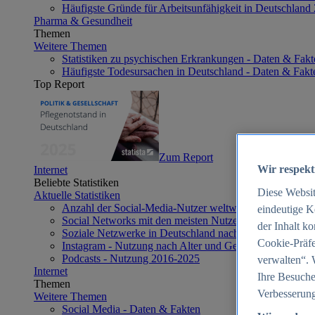
Häufigste Gründe für Arbeitsunfähigkeit in Deutschland
Pharma & Gesundheit
Themen
Weitere Themen
Statistiken zu psychischen Erkrankungen - Daten & Fakt
Häufigste Todesursachen in Deutschland - Daten & Fakt
Top Report
Zum Report
Wir respekt
Internet
Beliebte Statistiken
Diese Websi
Aktuelle Statistiken
Anzahl der Social-Media-Nutzer weltweit 2012-2025
eindeutige K
Social Networks mit den meisten Nutzern weltweit 2025
der Inhalt k
Soziale Netzwerke in Deutschland nach Generationen 2
Cookie-Präfe
Instagram - Nutzung nach Alter und Geschlecht in Deut
Podcasts - Nutzung 2016-2025
verwalten“. 
Internet
Ihre Besuche
Themen
Verbesserung
Weitere Themen
Social Media - Daten & Fakten