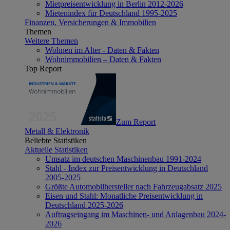
Mietpreisentwicklung in Berlin 2012-2026
Mietenindex für Deutschland 1995-2025
Finanzen, Versicherungen & Immobilien
Themen
Weitere Themen
Wohnen im Alter - Daten & Fakten
Wohnimmobilien – Daten & Fakten
Top Report
Zum Report
Metall & Elektronik
Beliebte Statistiken
Aktuelle Statistiken
Umsatz im deutschen Maschinenbau 1991-2024
Stahl - Index zur Preisentwicklung in Deutschland
2005-2025
Größte Automobilhersteller nach Fahrzeugabsatz 2025
Eisen und Stahl: Monatliche Preisentwicklung in
Deutschland 2025-2026
Auftragseingang im Maschinen- und Anlagenbau 2024-
2026