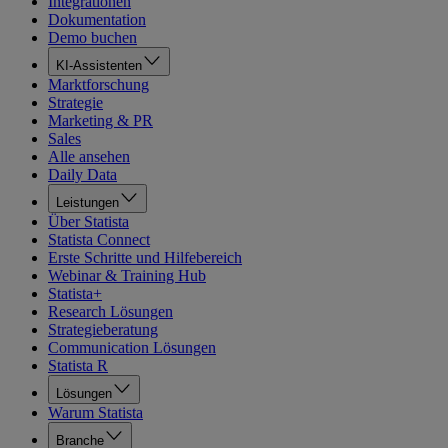
Integrationen
Dokumentation
Demo buchen
KI-Assistenten
Marktforschung
Strategie
Marketing & PR
Sales
Alle ansehen
Daily Data
Leistungen
Über Statista
Statista Connect
Erste Schritte und Hilfebereich
Webinar & Training Hub
Statista+
Research Lösungen
Strategieberatung
Communication Lösungen
Statista R
Lösungen
Warum Statista
Branche