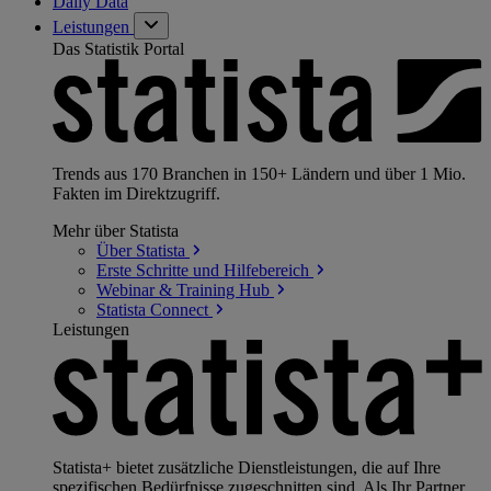
Daily Data
Leistungen
Das Statistik Portal
Trends aus 170 Branchen in 150+ Ländern und über 1 Mio.
Fakten im Direktzugriff.
Mehr über Statista
Über
Statista
Erste Schritte und
Hilfebereich
Webinar & Training
Hub
Statista
Connect
Leistungen
Statista+ bietet zusätzliche Dienstleistungen, die auf Ihre
spezifischen Bedürfnisse zugeschnitten sind. Als Ihr Partner