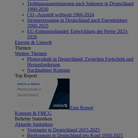
Treibhausgasemissionen nach Sektoren in Deutschland
1990-2030
CO₂-Ausstoß weltweit 1960-2024
Stromerzeugung in Deutschland nach Energieträger
2000-2025
EU-Emissionshandel: Entwicklung der Preise 2023-
2026
Energie & Umwelt
Themen
Weitere Themen
Photovoltaik in Deutschland: Zwischen Fortschritt und
Herausforderung
Nachhaltiger Konsum
Top Report
Zum Report
Konsum & FMCG
Beliebte Statistiken
Aktuelle Statistiken
Vegetarier in Deutschland 2015-2025
Bierkonsum in Deutschland pro Kopf 1950-2025