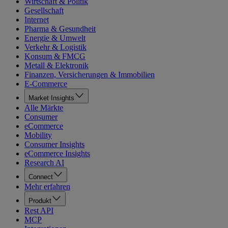
Wirtschaft & Politik
Gesellschaft
Internet
Pharma & Gesundheit
Energie & Umwelt
Verkehr & Logistik
Konsum & FMCG
Metall & Elektronik
Finanzen, Versicherungen & Immobilien
E-Commerce
Market Insights
Alle Märkte
Consumer
eCommerce
Mobility
Consumer Insights
eCommerce Insights
Research AI
Connect
Mehr erfahren
Produkt
Rest API
MCP