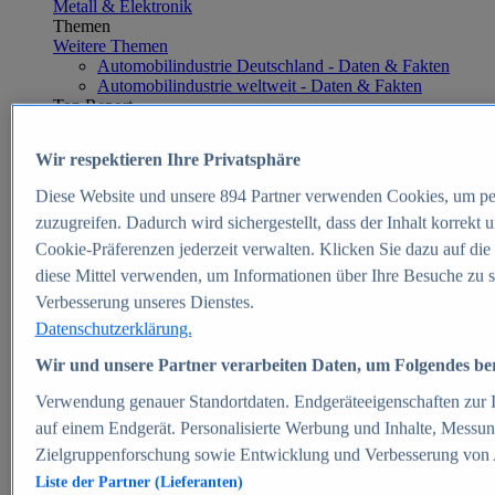
Metall & Elektronik
Themen
Weitere Themen
Automobilindustrie Deutschland - Daten & Fakten
Automobilindustrie weltweit - Daten & Fakten
Top Report
Wir respektieren Ihre Privatsphäre
Diese Website und unsere
894
Partner verwenden Cookies, um pe
Zum Report
zuzugreifen. Dadurch wird sichergestellt, dass der Inhalt korrekt
E-commerce
Cookie-Präferenzen jederzeit verwalten. Klicken Sie dazu auf die
Beliebte Statistiken
diese Mittel verwenden, um Informationen über Ihre Besuche zu s
Aktuelle Statistiken
E-Commerce - Entwicklung des Umsatzes in
Verbesserung unseres Dienstes.
Deutschland 1999-2025
Datenschutzerklärung.
Umsatz von Amazon in Deutschland und weltweit
2010-2025
Wir und unsere Partner verarbeiten Daten, um Folgendes bere
B2C-E-Commerce: Top-50 Online Shops in
Deutschland 2024
Verwendung genauer Standortdaten. Endgeräteeigenschaften zur Id
Marktanteile von Online-Zahlungsverfahren in
auf einem Endgerät. Personalisierte Werbung und Inhalte, Messu
Deutschland 2024
Zielgruppenforschung sowie Entwicklung und Verbesserung von
Umsatzstarke Warengruppen im Online-Handel in
Deutschland 2023-2025
Liste der Partner (Lieferanten)