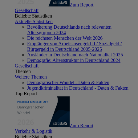
Zum Report
Gesellschaft
Beliebte Statistiken
Aktuelle Statistiken
Bevölkerung Deutschlands nach relevanten
Altersgruppen 2024
Die reichsten Menschen der Welt 2026
Empfänger von Arbeitslosengeld II / Sozialgeld /
Bürgergeld in Deutschland 2005-2025
Ausländer in Deutschland nach Nationalität 2025
Demografie: Altersstruktur in Deutschland 2024
Gesellschaft
Themen
Weitere Themen
Demografischer Wandel - Daten & Fakten
Jugendkriminalität in Deutschland - Daten & Fakten
Top Report
Zum Report
Verkehr & Logistik
Beliebte Statistiken