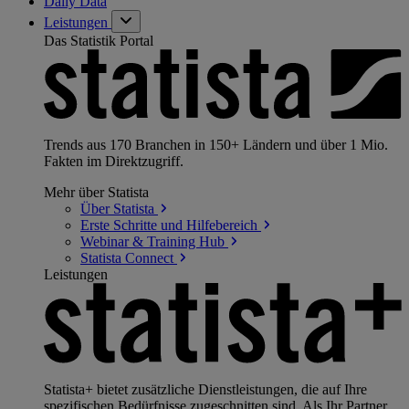
Daily Data
Leistungen
Das Statistik Portal
Trends aus 170 Branchen in 150+ Ländern und über 1 Mio.
Fakten im Direktzugriff.
Mehr über Statista
Über
Statista
Erste Schritte und
Hilfebereich
Webinar & Training
Hub
Statista
Connect
Leistungen
Statista+ bietet zusätzliche Dienstleistungen, die auf Ihre
spezifischen Bedürfnisse zugeschnitten sind. Als Ihr Partner