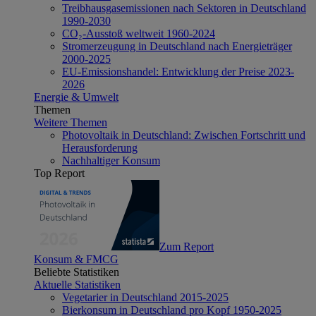
Treibhausgasemissionen nach Sektoren in Deutschland
1990-2030
CO₂-Ausstoß weltweit 1960-2024
Stromerzeugung in Deutschland nach Energieträger
2000-2025
EU-Emissionshandel: Entwicklung der Preise 2023-
2026
Energie & Umwelt
Themen
Weitere Themen
Photovoltaik in Deutschland: Zwischen Fortschritt und
Herausforderung
Nachhaltiger Konsum
Top Report
Zum Report
Konsum & FMCG
Beliebte Statistiken
Aktuelle Statistiken
Vegetarier in Deutschland 2015-2025
Bierkonsum in Deutschland pro Kopf 1950-2025