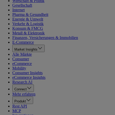
Wirtschaft & Politik
Gesellschaft
Internet
Pharma & Gesundheit
Energie & Umwelt
Verkehr & Logistik
Konsum & FMCG
Metall & Elektronik
Finanzen, Versicherungen & Immobilien
E-Commerce
Market Insights
Alle Märkte
Consumer
eCommerce
Mobility
Consumer Insights
eCommerce Insights
Research AI
Connect
Mehr erfahren
Produkt
Rest API
MCP