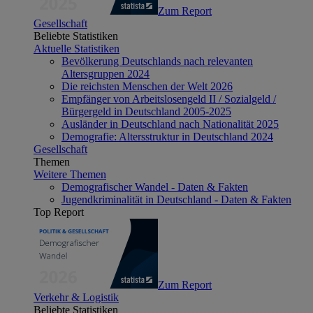
Zum Report
Gesellschaft
Beliebte Statistiken
Aktuelle Statistiken
Bevölkerung Deutschlands nach relevanten
Altersgruppen 2024
Die reichsten Menschen der Welt 2026
Empfänger von Arbeitslosengeld II / Sozialgeld /
Bürgergeld in Deutschland 2005-2025
Ausländer in Deutschland nach Nationalität 2025
Demografie: Altersstruktur in Deutschland 2024
Gesellschaft
Themen
Weitere Themen
Demografischer Wandel - Daten & Fakten
Jugendkriminalität in Deutschland - Daten & Fakten
Top Report
Zum Report
Verkehr & Logistik
Beliebte Statistiken