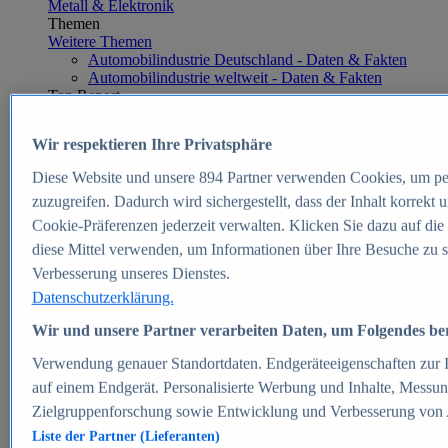
Metall & Elektronik
Themen
Weitere Themen
Automobilindustrie Deutschland - Daten & Fakten
Automobilindustrie weltweit - Daten & Fakten
Top Report
Wir respektieren Ihre Privatsphäre
Diese Website und unsere
894
Partner verwenden Cookies, um pe
Zum Report
zuzugreifen. Dadurch wird sichergestellt, dass der Inhalt korrekt
E-commerce
Cookie-Präferenzen jederzeit verwalten. Klicken Sie dazu auf die
Beliebte Statistiken
diese Mittel verwenden, um Informationen über Ihre Besuche zu s
Aktuelle Statistiken
E-Commerce - Entwicklung des Umsatzes in
Verbesserung unseres Dienstes.
Deutschland 1999-2025
Datenschutzerklärung.
Umsatz von Amazon in Deutschland und weltweit
2010-2025
Wir und unsere Partner verarbeiten Daten, um Folgendes bere
B2C-E-Commerce: Top-50 Online Shops in
Deutschland 2024
Verwendung genauer Standortdaten. Endgeräteeigenschaften zur Id
Marktanteile von Online-Zahlungsverfahren in
auf einem Endgerät. Personalisierte Werbung und Inhalte, Messu
Deutschland 2024
Zielgruppenforschung sowie Entwicklung und Verbesserung von
Umsatzstarke Warengruppen im Online-Handel in
Deutschland 2023-2025
Liste der Partner (Lieferanten)