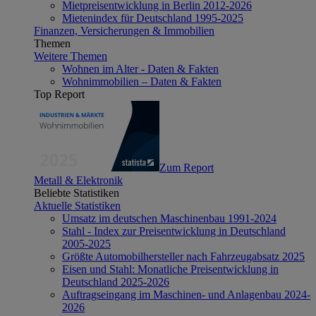
Mietpreisentwicklung in Berlin 2012-2026
Mietenindex für Deutschland 1995-2025
Finanzen, Versicherungen & Immobilien
Themen
Weitere Themen
Wohnen im Alter - Daten & Fakten
Wohnimmobilien – Daten & Fakten
Top Report
Zum Report
Metall & Elektronik
Beliebte Statistiken
Aktuelle Statistiken
Umsatz im deutschen Maschinenbau 1991-2024
Stahl - Index zur Preisentwicklung in Deutschland
2005-2025
Größte Automobilhersteller nach Fahrzeugabsatz 2025
Eisen und Stahl: Monatliche Preisentwicklung in
Deutschland 2025-2026
Auftragseingang im Maschinen- und Anlagenbau 2024-
2026