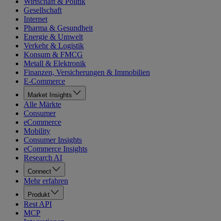
Wirtschaft & Politik
Gesellschaft
Internet
Pharma & Gesundheit
Energie & Umwelt
Verkehr & Logistik
Konsum & FMCG
Metall & Elektronik
Finanzen, Versicherungen & Immobilien
E-Commerce
Market Insights
Alle Märkte
Consumer
eCommerce
Mobility
Consumer Insights
eCommerce Insights
Research AI
Connect
Mehr erfahren
Produkt
Rest API
MCP