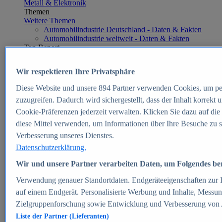
Metall & Elektronik
Themen
Weitere Themen
Automobilindustrie Deutschland - Daten & Fakten
Automobilindustrie weltweit - Daten & Fakten
Top Report
Wir respektieren Ihre Privatsphäre
Diese Website und unsere
894
Partner verwenden Cookies, um pe
Zum Report
zuzugreifen. Dadurch wird sichergestellt, dass der Inhalt korrekt
E-commerce
Cookie-Präferenzen jederzeit verwalten. Klicken Sie dazu auf die
Beliebte Statistiken
diese Mittel verwenden, um Informationen über Ihre Besuche zu s
Aktuelle Statistiken
E-Commerce - Entwicklung des Umsatzes in
Verbesserung unseres Dienstes.
Deutschland 1999-2025
Datenschutzerklärung.
Umsatz von Amazon in Deutschland und weltweit
2010-2025
Wir und unsere Partner verarbeiten Daten, um Folgendes bere
B2C-E-Commerce: Top-50 Online Shops in
Deutschland 2024
Verwendung genauer Standortdaten. Endgeräteeigenschaften zur Id
Marktanteile von Online-Zahlungsverfahren in
auf einem Endgerät. Personalisierte Werbung und Inhalte, Messu
Deutschland 2024
Zielgruppenforschung sowie Entwicklung und Verbesserung von
Umsatzstarke Warengruppen im Online-Handel in
Deutschland 2023-2025
Liste der Partner (Lieferanten)