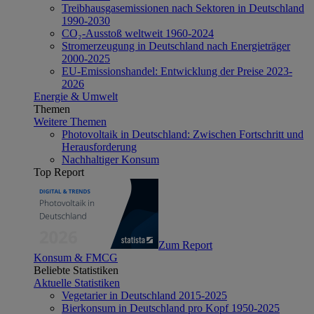
Treibhausgasemissionen nach Sektoren in Deutschland
1990-2030
CO₂-Ausstoß weltweit 1960-2024
Stromerzeugung in Deutschland nach Energieträger
2000-2025
EU-Emissionshandel: Entwicklung der Preise 2023-
2026
Energie & Umwelt
Themen
Weitere Themen
Photovoltaik in Deutschland: Zwischen Fortschritt und
Herausforderung
Nachhaltiger Konsum
Top Report
Zum Report
Konsum & FMCG
Beliebte Statistiken
Aktuelle Statistiken
Vegetarier in Deutschland 2015-2025
Bierkonsum in Deutschland pro Kopf 1950-2025