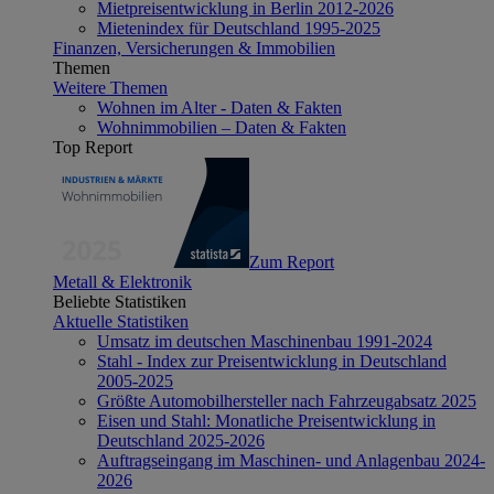
Mietpreisentwicklung in Berlin 2012-2026
Mietenindex für Deutschland 1995-2025
Finanzen, Versicherungen & Immobilien
Themen
Weitere Themen
Wohnen im Alter - Daten & Fakten
Wohnimmobilien – Daten & Fakten
Top Report
Zum Report
Metall & Elektronik
Beliebte Statistiken
Aktuelle Statistiken
Umsatz im deutschen Maschinenbau 1991-2024
Stahl - Index zur Preisentwicklung in Deutschland
2005-2025
Größte Automobilhersteller nach Fahrzeugabsatz 2025
Eisen und Stahl: Monatliche Preisentwicklung in
Deutschland 2025-2026
Auftragseingang im Maschinen- und Anlagenbau 2024-
2026