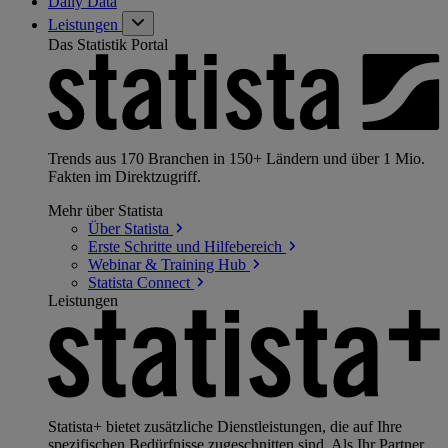
Daily Data
Leistungen
Das Statistik Portal
Trends aus 170 Branchen in 150+ Ländern und über 1 Mio.
Fakten im Direktzugriff.
Mehr über Statista
Über
Statista
Erste Schritte und
Hilfebereich
Webinar & Training
Hub
Statista
Connect
Leistungen
Statista+ bietet zusätzliche Dienstleistungen, die auf Ihre
spezifischen Bedürfnisse zugeschnitten sind. Als Ihr Partner