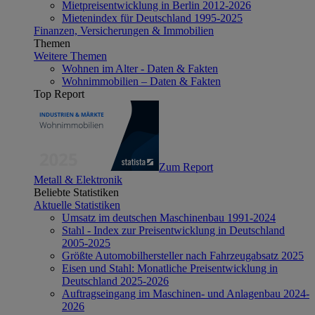
Mietpreisentwicklung in Berlin 2012-2026
Mietenindex für Deutschland 1995-2025
Finanzen, Versicherungen & Immobilien
Themen
Weitere Themen
Wohnen im Alter - Daten & Fakten
Wohnimmobilien – Daten & Fakten
Top Report
Zum Report
Metall & Elektronik
Beliebte Statistiken
Aktuelle Statistiken
Umsatz im deutschen Maschinenbau 1991-2024
Stahl - Index zur Preisentwicklung in Deutschland
2005-2025
Größte Automobilhersteller nach Fahrzeugabsatz 2025
Eisen und Stahl: Monatliche Preisentwicklung in
Deutschland 2025-2026
Auftragseingang im Maschinen- und Anlagenbau 2024-
2026