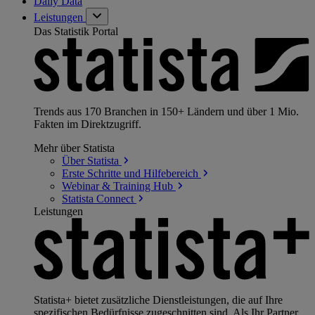
Daily Data
Leistungen
Das Statistik Portal
Trends aus 170 Branchen in 150+ Ländern und über 1 Mio.
Fakten im Direktzugriff.
Mehr über Statista
Über
Statista
Erste Schritte und
Hilfebereich
Webinar & Training
Hub
Statista
Connect
Leistungen
Statista+ bietet zusätzliche Dienstleistungen, die auf Ihre
spezifischen Bedürfnisse zugeschnitten sind. Als Ihr Partner