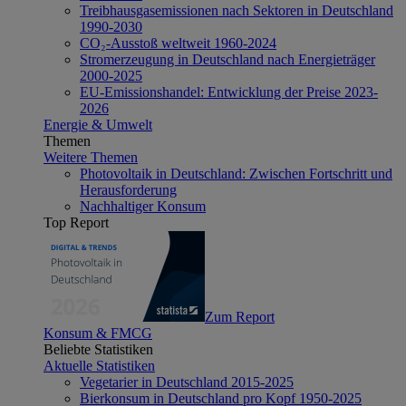
Treibhausgasemissionen nach Sektoren in Deutschland
1990-2030
CO₂-Ausstoß weltweit 1960-2024
Stromerzeugung in Deutschland nach Energieträger
2000-2025
EU-Emissionshandel: Entwicklung der Preise 2023-
2026
Energie & Umwelt
Themen
Weitere Themen
Photovoltaik in Deutschland: Zwischen Fortschritt und
Herausforderung
Nachhaltiger Konsum
Top Report
Zum Report
Konsum & FMCG
Beliebte Statistiken
Aktuelle Statistiken
Vegetarier in Deutschland 2015-2025
Bierkonsum in Deutschland pro Kopf 1950-2025