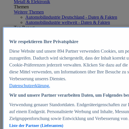
Metall & Elektronik
Themen
Weitere Themen
Automobilindustrie Deutschland - Daten & Fakten
Automobilindustrie weltweit - Daten & Fakten
Top Report
Wir respektieren Ihre Privatsphäre
Diese Website und unsere
894
Partner verwenden Cookies, um pe
Zum Report
zuzugreifen. Dadurch wird sichergestellt, dass der Inhalt korrekt
E-commerce
Cookie-Präferenzen jederzeit verwalten. Klicken Sie dazu auf die
Beliebte Statistiken
diese Mittel verwenden, um Informationen über Ihre Besuche zu s
Aktuelle Statistiken
E-Commerce - Entwicklung des Umsatzes in
Verbesserung unseres Dienstes.
Deutschland 1999-2025
Datenschutzerklärung.
Umsatz von Amazon in Deutschland und weltweit
2010-2025
Wir und unsere Partner verarbeiten Daten, um Folgendes bere
B2C-E-Commerce: Top-50 Online Shops in
Deutschland 2024
Verwendung genauer Standortdaten. Endgeräteeigenschaften zur Id
Marktanteile von Online-Zahlungsverfahren in
auf einem Endgerät. Personalisierte Werbung und Inhalte, Messu
Deutschland 2024
Zielgruppenforschung sowie Entwicklung und Verbesserung von
Umsatzstarke Warengruppen im Online-Handel in
Deutschland 2023-2025
Liste der Partner (Lieferanten)