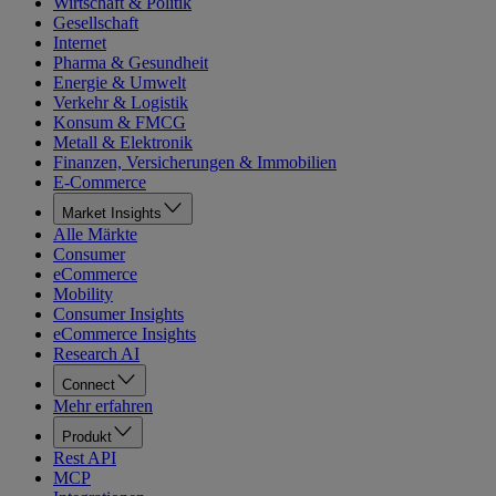
Wirtschaft & Politik
Gesellschaft
Internet
Pharma & Gesundheit
Energie & Umwelt
Verkehr & Logistik
Konsum & FMCG
Metall & Elektronik
Finanzen, Versicherungen & Immobilien
E-Commerce
Market Insights
Alle Märkte
Consumer
eCommerce
Mobility
Consumer Insights
eCommerce Insights
Research AI
Connect
Mehr erfahren
Produkt
Rest API
MCP