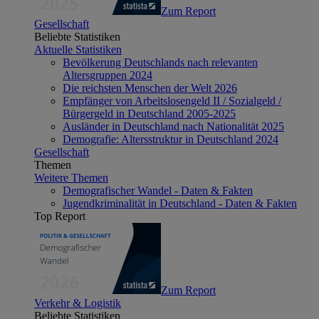
Zum Report
Gesellschaft
Beliebte Statistiken
Aktuelle Statistiken
Bevölkerung Deutschlands nach relevanten
Altersgruppen 2024
Die reichsten Menschen der Welt 2026
Empfänger von Arbeitslosengeld II / Sozialgeld /
Bürgergeld in Deutschland 2005-2025
Ausländer in Deutschland nach Nationalität 2025
Demografie: Altersstruktur in Deutschland 2024
Gesellschaft
Themen
Weitere Themen
Demografischer Wandel - Daten & Fakten
Jugendkriminalität in Deutschland - Daten & Fakten
Top Report
Zum Report
Verkehr & Logistik
Beliebte Statistiken