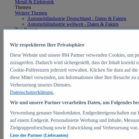
Metall & Elektronik
Themen
Weitere Themen
Automobilindustrie Deutschland - Daten & Fakten
Automobilindustrie weltweit - Daten & Fakten
Top Report
Wir respektieren Ihre Privatsphäre
Diese Website und unsere
894
Partner verwenden Cookies, um pe
Zum Report
zuzugreifen. Dadurch wird sichergestellt, dass der Inhalt korrekt
E-commerce
Cookie-Präferenzen jederzeit verwalten. Klicken Sie dazu auf die
Beliebte Statistiken
diese Mittel verwenden, um Informationen über Ihre Besuche zu s
Aktuelle Statistiken
E-Commerce - Entwicklung des Umsatzes in
Verbesserung unseres Dienstes.
Deutschland 1999-2025
Datenschutzerklärung.
Umsatz von Amazon in Deutschland und weltweit
2010-2025
Wir und unsere Partner verarbeiten Daten, um Folgendes bere
B2C-E-Commerce: Top-50 Online Shops in
Deutschland 2024
Verwendung genauer Standortdaten. Endgeräteeigenschaften zur Id
Marktanteile von Online-Zahlungsverfahren in
auf einem Endgerät. Personalisierte Werbung und Inhalte, Messu
Deutschland 2024
Zielgruppenforschung sowie Entwicklung und Verbesserung von
Umsatzstarke Warengruppen im Online-Handel in
Deutschland 2023-2025
Liste der Partner (Lieferanten)