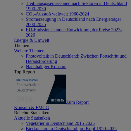
Treibhausgasemissionen nach Sektoren in Deutschland
1990-2030
CO₂-Ausstoß weltweit 1960-2024
Stromerzeugung in Deutschland nach Energieträger
2000-2025
EU-Emissionshandel: Entwicklung der Preise 2023-
2026
Energie & Umwelt
Themen
Weitere Themen
Photovoltaik in Deutschland: Zwischen Fortschritt und
Herausforderung
Nachhaltiger Konsum
Top Report
Zum Report
Konsum & FMCG
Beliebte Statistiken
Aktuelle Statistiken
Vegetarier in Deutschland 2015-2025
Bierkonsum in Deutschland pro Kopf 1950-2025