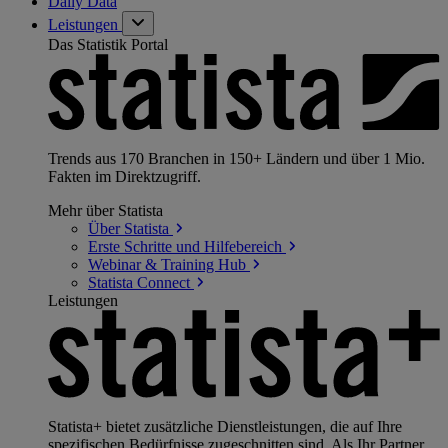
Daily Data
Leistungen
Das Statistik Portal
Trends aus 170 Branchen in 150+ Ländern und über 1 Mio.
Fakten im Direktzugriff.
Mehr über Statista
Über
Statista
Erste Schritte und
Hilfebereich
Webinar & Training
Hub
Statista
Connect
Leistungen
Statista+ bietet zusätzliche Dienstleistungen, die auf Ihre
spezifischen Bedürfnisse zugeschnitten sind. Als Ihr Partner