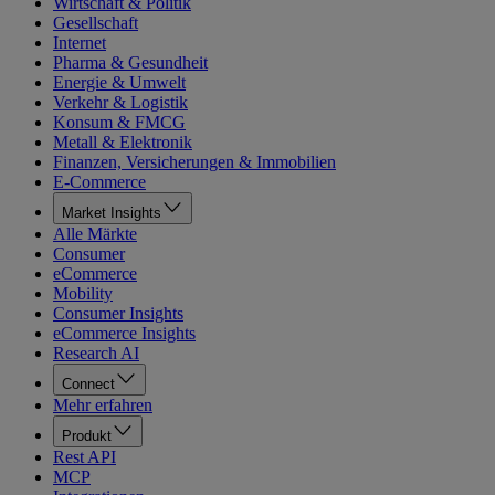
Wirtschaft & Politik
Gesellschaft
Internet
Pharma & Gesundheit
Energie & Umwelt
Verkehr & Logistik
Konsum & FMCG
Metall & Elektronik
Finanzen, Versicherungen & Immobilien
E-Commerce
Market Insights
Alle Märkte
Consumer
eCommerce
Mobility
Consumer Insights
eCommerce Insights
Research AI
Connect
Mehr erfahren
Produkt
Rest API
MCP