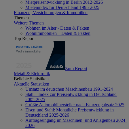
Mietpreisentwicklung in Berlin 2012-2026
Mietenindex für Deutschland 1995-2025
Finanzen, Versicherungen & Immobilien
Themen
Weitere Themen
Wohnen im Alter - Daten & Fakten
Wohnimmobilien – Daten & Fakten
Top Report
Zum Report
Metall & Elektronik
Beliebte Statistiken
Aktuelle Statistiken
Umsatz im deutschen Maschinenbau 1991-2024
Stahl - Index zur Preisentwicklung in Deutschland
2005-2025
Größte Automobilhersteller nach Fahrzeugabsatz 2025
Eisen und Stahl: Monatliche Preisentwicklung in
Deutschland 2025-2026
Auftragseingang im Maschinen- und Anlagenbau 2024-
2026