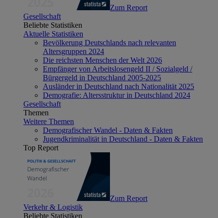
Zum Report
Gesellschaft
Beliebte Statistiken
Aktuelle Statistiken
Bevölkerung Deutschlands nach relevanten
Altersgruppen 2024
Die reichsten Menschen der Welt 2026
Empfänger von Arbeitslosengeld II / Sozialgeld /
Bürgergeld in Deutschland 2005-2025
Ausländer in Deutschland nach Nationalität 2025
Demografie: Altersstruktur in Deutschland 2024
Gesellschaft
Themen
Weitere Themen
Demografischer Wandel - Daten & Fakten
Jugendkriminalität in Deutschland - Daten & Fakten
Top Report
Zum Report
Verkehr & Logistik
Beliebte Statistiken