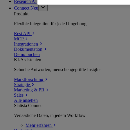
Research AI
Connect
Neu
Produkt
Flexible Integration für jede Umgebung
Rest API
MCP
Integrationen
Dokumentation
Demo buchen
KI-Assistenten
Schnelle Antworten, menschengeprüfte Insights
Marktforschung
Strategie
Marketing & PR
Sales
Alle ansehen
Statista Connect
Verlässliche Daten, in jedem Workflow
Mehr
erfahren