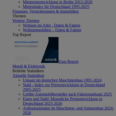
Mietpreisentwicklung in Berlin 2012-2026
Mietenindex für Deutschland 1995-2025
Finanzen, Versicherungen & Immobilien
Themen
Weitere Themen
Wohnen im Alter - Daten & Fakten
Wohnimmobilien – Daten & Fakten
Top Report
Zum Report
Metall & Elektronik
Beliebte Statistiken
Aktuelle Statistiken
Umsatz im deutschen Maschinenbau 1991-2024
Stahl - Index zur Preisentwicklung in Deutschland
2005-2025
Größte Automobilhersteller nach Fahrzeugabsatz 2025
Eisen und Stahl: Monatliche Preisentwicklung in
Deutschland 2025-2026
Auftragseingang im Maschinen- und Anlagenbau 2024-
2026