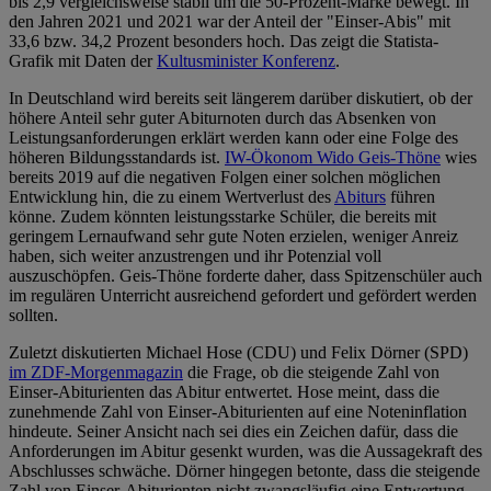
bis 2,9 vergleichsweise stabil um die 50-Prozent-Marke bewegt. In
den Jahren 2021 und 2021 war der Anteil der "Einser-Abis" mit
33,6 bzw. 34,2 Prozent besonders hoch. Das zeigt die Statista-
Grafik mit Daten der
Kultusminister Konferenz
.
In Deutschland wird bereits seit längerem darüber diskutiert, ob der
höhere Anteil sehr guter Abiturnoten durch das Absenken von
Leistungsanforderungen erklärt werden kann oder eine Folge des
höheren Bildungsstandards ist.
IW-Ökonom Wido Geis-Thöne
wies
bereits 2019 auf die negativen Folgen einer solchen möglichen
Entwicklung hin, die zu einem Wertverlust des
Abiturs
führen
könne. Zudem könnten leistungsstarke Schüler, die bereits mit
geringem Lernaufwand sehr gute Noten erzielen, weniger Anreiz
haben, sich weiter anzustrengen und ihr Potenzial voll
auszuschöpfen. Geis-Thöne forderte daher, dass Spitzenschüler auch
im regulären Unterricht ausreichend gefordert und gefördert werden
sollten.
Zuletzt diskutierten Michael Hose (CDU) und Felix Dörner (SPD)
im ZDF-Morgenmagazin
die Frage, ob die steigende Zahl von
Einser-Abiturienten das Abitur entwertet. Hose meint, dass die
zunehmende Zahl von Einser-Abiturienten auf eine Noteninflation
hindeute. Seiner Ansicht nach sei dies ein Zeichen dafür, dass die
Anforderungen im Abitur gesenkt wurden, was die Aussagekraft des
Abschlusses schwäche. Dörner hingegen betonte, dass die steigende
Zahl von Einser-Abiturienten nicht zwangsläufig eine Entwertung