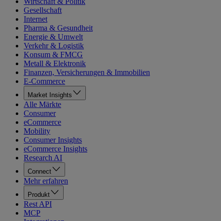
Wirtschaft & Politik
Gesellschaft
Internet
Pharma & Gesundheit
Energie & Umwelt
Verkehr & Logistik
Konsum & FMCG
Metall & Elektronik
Finanzen, Versicherungen & Immobilien
E-Commerce
Market Insights
Alle Märkte
Consumer
eCommerce
Mobility
Consumer Insights
eCommerce Insights
Research AI
Connect
Mehr erfahren
Produkt
Rest API
MCP