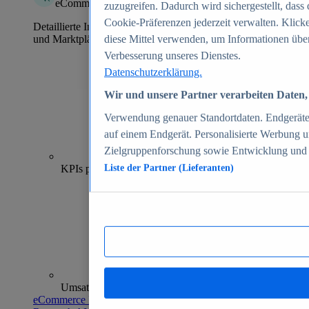
eCommerce Insights
zuzugreifen. Dadurch wird sichergestellt, dass 
Cookie-Präferenzen jederzeit verwalten. Klick
Detaillierte Informationen zu mehr als 39.000 Online-Shops
und Marktplätzen
diese Mittel verwenden, um Informationen über
Verbesserung unseres Dienstes.
Datenschutzerklärung.
Wir und unsere Partner verarbeiten Daten, 
Verwendung genauer Standortdaten. Endgeräteei
auf einem Endgerät. Personalisierte Werbung 
Zielgruppenforschung sowie Entwicklung und
70+
KPIs pro Shop
Liste der Partner (Lieferanten)
Umsatzanalysen und -prognosen
eCommerce Insights entdecken