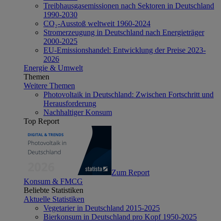
Treibhausgasemissionen nach Sektoren in Deutschland
1990-2030
CO₂-Ausstoß weltweit 1960-2024
Stromerzeugung in Deutschland nach Energieträger
2000-2025
EU-Emissionshandel: Entwicklung der Preise 2023-
2026
Energie & Umwelt
Themen
Weitere Themen
Photovoltaik in Deutschland: Zwischen Fortschritt und
Herausforderung
Nachhaltiger Konsum
Top Report
Zum Report
Konsum & FMCG
Beliebte Statistiken
Aktuelle Statistiken
Vegetarier in Deutschland 2015-2025
Bierkonsum in Deutschland pro Kopf 1950-2025