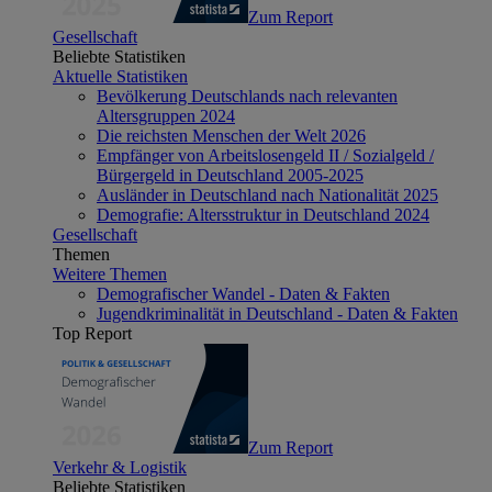
Zum Report
Gesellschaft
Beliebte Statistiken
Aktuelle Statistiken
Bevölkerung Deutschlands nach relevanten
Altersgruppen 2024
Die reichsten Menschen der Welt 2026
Empfänger von Arbeitslosengeld II / Sozialgeld /
Bürgergeld in Deutschland 2005-2025
Ausländer in Deutschland nach Nationalität 2025
Demografie: Altersstruktur in Deutschland 2024
Gesellschaft
Themen
Weitere Themen
Demografischer Wandel - Daten & Fakten
Jugendkriminalität in Deutschland - Daten & Fakten
Top Report
Zum Report
Verkehr & Logistik
Beliebte Statistiken