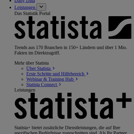
Daily Data
Leistungen
Das Statistik Portal
Trends aus 170 Branchen in 150+ Ländern und über 1 Mio.
Fakten im Direktzugriff.
Mehr über Statista
Über
Statista
Erste Schritte und
Hilfebereich
Webinar & Training
Hub
Statista
Connect
Leistungen
Statista+ bietet zusätzliche Dienstleistungen, die auf Ihre
spezifischen Bedürfnisse zugeschnitten sind. Als Ihr Partner