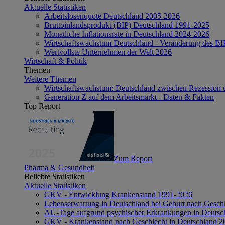
Aktuelle Statistiken
Arbeitslosenquote Deutschland 2005-2026
Bruttoinlandsprodukt (BIP) Deutschland 1991-2025
Monatliche Inflationsrate in Deutschland 2024-2026
Wirtschaftswachstum Deutschland - Veränderung des B
Wertvollste Unternehmen der Welt 2026
Wirtschaft & Politik
Themen
Weitere Themen
Wirtschaftswachstum: Deutschland zwischen Rezession 
Generation Z auf dem Arbeitsmarkt - Daten & Fakten
Top Report
Zum Report
Pharma & Gesundheit
Beliebte Statistiken
Aktuelle Statistiken
GKV - Entwicklung Krankenstand 1991-2026
Lebenserwartung in Deutschland bei Geburt nach Gesch
AU-Tage aufgrund psychischer Erkrankungen in Deutsc
GKV - Krankenstand nach Geschlecht in Deutschland 