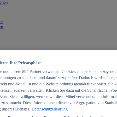
 2024
en
en
ieren Ihre Privatsphäre
te und unsere
894
Partner verwenden Cookies, um personenbezogene 
ennungen zu speichern und darauf zuzugreifen. Dadurch wird sichergest
orrekt und aktuell ist und die Website ordnungsgemäß funktioniert. Sie 
025
renzen jederzeit verwalten. Klicken Sie dazu auf die Schaltfläche „Vor
schland 2025
Wenn Sie einwilligen, werden wir diese Mittel verwenden, um Informat
 zu sammeln. Diese Informationen dienen zur Aggregation von Statisti
 unseres Dienstes.
Datenschutzerklärung.