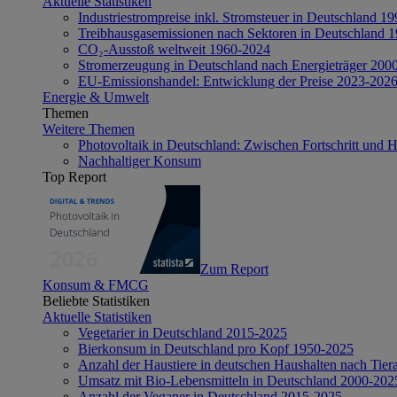
Aktuelle Statistiken
Industriestrompreise inkl. Stromsteuer in Deutschland 1
Treibhausgasemissionen nach Sektoren in Deutschland 
CO₂-Ausstoß weltweit 1960-2024
Stromerzeugung in Deutschland nach Energieträger 200
EU-Emissionshandel: Entwicklung der Preise 2023-202
Energie & Umwelt
Themen
Weitere Themen
Photovoltaik in Deutschland: Zwischen Fortschritt und 
Nachhaltiger Konsum
Top Report
Zum Report
Konsum & FMCG
Beliebte Statistiken
Aktuelle Statistiken
Vegetarier in Deutschland 2015-2025
Bierkonsum in Deutschland pro Kopf 1950-2025
Anzahl der Haustiere in deutschen Haushalten nach Tier
Umsatz mit Bio-Lebensmitteln in Deutschland 2000-202
Anzahl der Veganer in Deutschland 2015-2025