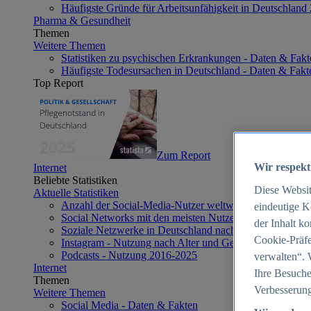
Häufigste Gründe für Arbeitsunfähigkeit in Deutschland
Pharma & Gesundheit
Themen
Weitere Themen
Statistiken zu psychischen Erkrankungen - Daten & Fakt
Häufigste Todesursachen in Deutschland - Daten & Fakt
Top Report
Zum Report
Wir respekt
Internet
Beliebte Statistiken
Diese Websi
Aktuelle Statistiken
Anzahl der Social-Media-Nutzer weltweit 2012-2025
eindeutige K
Social Networks mit den meisten Nutzern weltweit 2025
der Inhalt k
Soziale Netzwerke in Deutschland nach Generationen 2
Cookie-Präfe
Instagram - Nutzung nach Alter und Geschlecht in Deut
Podcasts - Nutzung 2016-2025
verwalten“. 
Internet
Ihre Besuche
Themen
Verbesserung
Weitere Themen
Social Media - Daten & Fakten