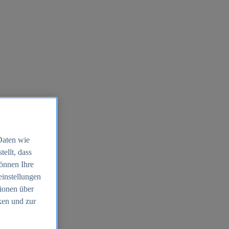
Daten wie
ellt, dass
können Ihre
einstellungen
ionen über
ken und zur