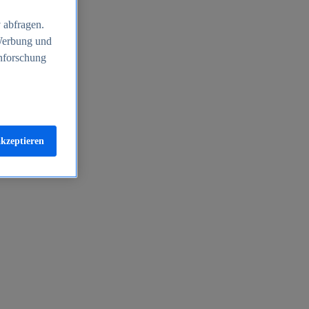
 abfragen.
 Werbung und
nforschung
akzeptieren