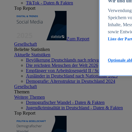
Wir und uns
TikTok - Daten & Fakten
Top Report
Verwendung g
Speichern vo
Inhalte, Mes
sowie Entwi
Zum Report
Liste der Par
Gesellschaft
Beliebte Statistiken
Aktuelle Statistiken
Bevölkerung Deutschlands nach relevanten Altersgrupp
Optionale ab
Die reichsten Menschen der Welt 2026
Empfänger von Arbeitslosengeld II / Sozialgeld / Bürge
Ausländer in Deutschland nach Nationalität 2025
Demografie: Altersstruktur in Deutschland 2024
Gesellschaft
Themen
Weitere Themen
Demografischer Wandel - Daten & Fakten
Jugendkriminalität in Deutschland - Daten & Fakten
Top Report