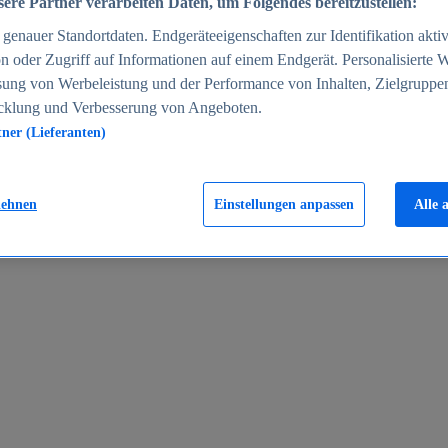
ere Partner verarbeiten Daten, um Folgendes bereitzustellen:
enauer Standortdaten. Endgeräteeigenschaften zur Identifikation aktiv
n oder Zugriff auf Informationen auf einem Endgerät. Personalisierte
sung von Werbeleistung und der Performance von Inhalten, Zielgruppe
cklung und Verbesserung von Angeboten.
tner (Lieferanten)
en 2024
lehnen
Einstellungen anpassen
Alle 
rgeld in Deutschland 2005-2025