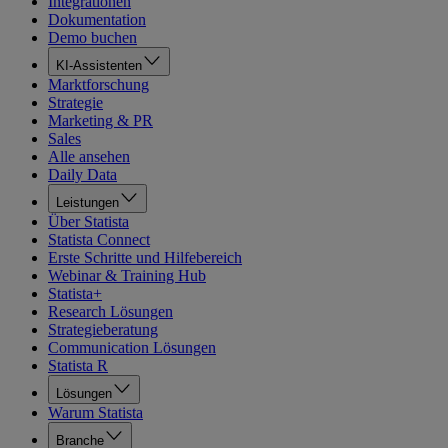
Integrationen
Dokumentation
Demo buchen
KI-Assistenten
Marktforschung
Strategie
Marketing & PR
Sales
Alle ansehen
Daily Data
Leistungen
Über Statista
Statista Connect
Erste Schritte und Hilfebereich
Webinar & Training Hub
Statista+
Research Lösungen
Strategieberatung
Communication Lösungen
Statista R
Lösungen
Warum Statista
Branche