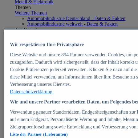
Metall & Elektronik
Themen
Weitere Themen
Automobilindustrie Deutschland - Daten & Fakten
Automobilindustrie weltweit - Daten & Fakten
Top Report
Wir respektieren Ihre Privatsphäre
Diese Website und unsere
894
Partner verwenden Cookies, um pe
Zum Report
zuzugreifen. Dadurch wird sichergestellt, dass der Inhalt korrekt
E-commerce
Cookie-Präferenzen jederzeit verwalten. Klicken Sie dazu auf die
Beliebte Statistiken
diese Mittel verwenden, um Informationen über Ihre Besuche zu s
Aktuelle Statistiken
E-Commerce - Entwicklung des Umsatzes in
Verbesserung unseres Dienstes.
Deutschland 1999-2025
Datenschutzerklärung.
Umsatz von Amazon in Deutschland und weltweit
2010-2025
Wir und unsere Partner verarbeiten Daten, um Folgendes bere
B2C-E-Commerce: Top-50 Online Shops in
Deutschland 2024
Verwendung genauer Standortdaten. Endgeräteeigenschaften zur Id
Marktanteile von Online-Zahlungsverfahren in
auf einem Endgerät. Personalisierte Werbung und Inhalte, Messu
Deutschland 2024
Zielgruppenforschung sowie Entwicklung und Verbesserung von
Umsatzstarke Warengruppen im Online-Handel in
Deutschland 2023-2025
Liste der Partner (Lieferanten)