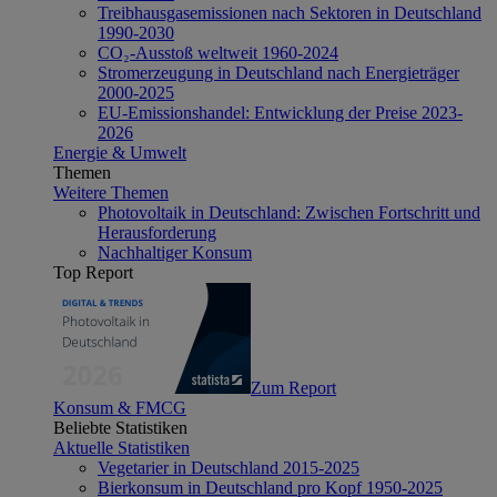
Treibhausgasemissionen nach Sektoren in Deutschland
1990-2030
CO₂-Ausstoß weltweit 1960-2024
Stromerzeugung in Deutschland nach Energieträger
2000-2025
EU-Emissionshandel: Entwicklung der Preise 2023-
2026
Energie & Umwelt
Themen
Weitere Themen
Photovoltaik in Deutschland: Zwischen Fortschritt und
Herausforderung
Nachhaltiger Konsum
Top Report
Zum Report
Konsum & FMCG
Beliebte Statistiken
Aktuelle Statistiken
Vegetarier in Deutschland 2015-2025
Bierkonsum in Deutschland pro Kopf 1950-2025