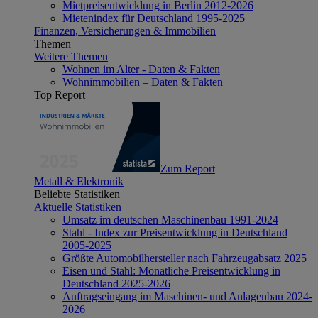
Mietpreisentwicklung in Berlin 2012-2026
Mietenindex für Deutschland 1995-2025
Finanzen, Versicherungen & Immobilien
Themen
Weitere Themen
Wohnen im Alter - Daten & Fakten
Wohnimmobilien – Daten & Fakten
Top Report
Zum Report
Metall & Elektronik
Beliebte Statistiken
Aktuelle Statistiken
Umsatz im deutschen Maschinenbau 1991-2024
Stahl - Index zur Preisentwicklung in Deutschland
2005-2025
Größte Automobilhersteller nach Fahrzeugabsatz 2025
Eisen und Stahl: Monatliche Preisentwicklung in
Deutschland 2025-2026
Auftragseingang im Maschinen- und Anlagenbau 2024-
2026