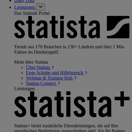
Daily Data
Leistungen
Das Statistik Portal
Trends aus 170 Branchen in 150+ Ländern und über 1 Mio.
Fakten im Direktzugriff.
Mehr über Statista
Über
Statista
Erste Schritte und
Hilfebereich
Webinar & Training
Hub
Statista
Connect
Leistungen
Statista+ bietet zusätzliche Dienstleistungen, die auf Ihre
spezifischen Bedürfnisse zugeschnitten sind. Als Ihr Partner