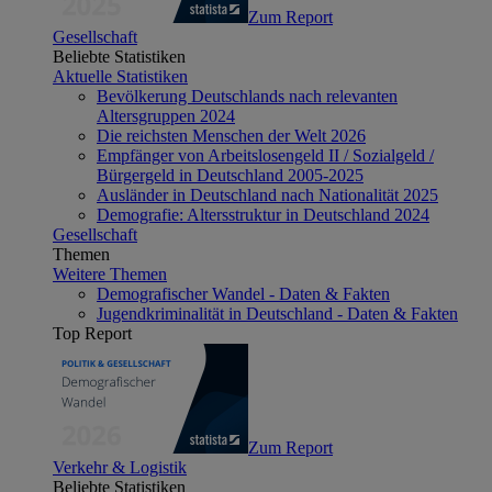
Zum Report
Gesellschaft
Beliebte Statistiken
Aktuelle Statistiken
Bevölkerung Deutschlands nach relevanten
Altersgruppen 2024
Die reichsten Menschen der Welt 2026
Empfänger von Arbeitslosengeld II / Sozialgeld /
Bürgergeld in Deutschland 2005-2025
Ausländer in Deutschland nach Nationalität 2025
Demografie: Altersstruktur in Deutschland 2024
Gesellschaft
Themen
Weitere Themen
Demografischer Wandel - Daten & Fakten
Jugendkriminalität in Deutschland - Daten & Fakten
Top Report
Zum Report
Verkehr & Logistik
Beliebte Statistiken