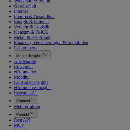
Wirtschaft & Politik
Gesellschaft
Internet
Pharma & Gesundheit
Energie & Umwelt
Verkehr & Logistik
Konsum & FMCG
Metall & Elektronik
Finanzen, Versicherungen & Immobilien
E-Commerce
Market Insights
Alle Märkte
Consumer
eCommerce
Mobility
Consumer Insights
eCommerce Insights
Research AI
Connect
Mehr erfahren
Produkt
Rest API
MCP