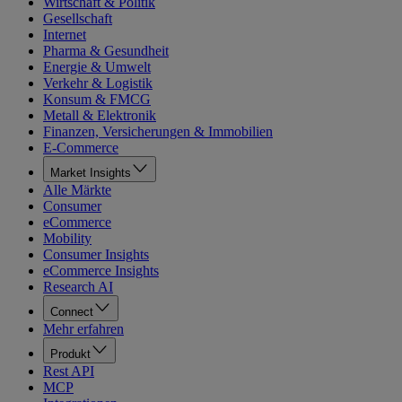
Wirtschaft & Politik
Gesellschaft
Internet
Pharma & Gesundheit
Energie & Umwelt
Verkehr & Logistik
Konsum & FMCG
Metall & Elektronik
Finanzen, Versicherungen & Immobilien
E-Commerce
Market Insights
Alle Märkte
Consumer
eCommerce
Mobility
Consumer Insights
eCommerce Insights
Research AI
Connect
Mehr erfahren
Produkt
Rest API
MCP