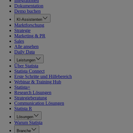
Integrationen
Dokumentation
Demo buchen
KI-Assistenten
Marktforschung
Strategie
Marketing & PR
Sales
Alle ansehen
Daily Data
Leistungen
Über Statista
Statista Connect
Erste Schritte und Hilfebereich
Webinar & Training Hub
Statista+
Research Lösungen
Strategieberatung
Communication Lösungen
Statista R
Lösungen
Warum Statista
Branche