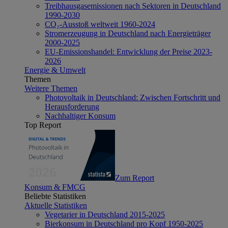
Treibhausgasemissionen nach Sektoren in Deutschland
1990-2030
CO₂-Ausstoß weltweit 1960-2024
Stromerzeugung in Deutschland nach Energieträger
2000-2025
EU-Emissionshandel: Entwicklung der Preise 2023-
2026
Energie & Umwelt
Themen
Weitere Themen
Photovoltaik in Deutschland: Zwischen Fortschritt und
Herausforderung
Nachhaltiger Konsum
Top Report
Zum Report
Konsum & FMCG
Beliebte Statistiken
Aktuelle Statistiken
Vegetarier in Deutschland 2015-2025
Bierkonsum in Deutschland pro Kopf 1950-2025