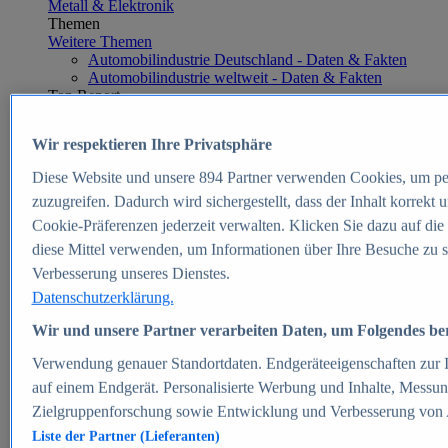
Metall & Elektronik
Themen
Weitere Themen
Automobilindustrie Deutschland - Daten & Fakten
Automobilindustrie weltweit - Daten & Fakten
Top Report
Wir respektieren Ihre Privatsphäre
Diese Website und unsere
894
Partner verwenden Cookies, um pe
Zum Report
zuzugreifen. Dadurch wird sichergestellt, dass der Inhalt korrekt
E-commerce
Cookie-Präferenzen jederzeit verwalten. Klicken Sie dazu auf die
Beliebte Statistiken
diese Mittel verwenden, um Informationen über Ihre Besuche zu s
Aktuelle Statistiken
E-Commerce - Entwicklung des Umsatzes in
Verbesserung unseres Dienstes.
Deutschland 1999-2025
Datenschutzerklärung.
Umsatz von Amazon in Deutschland und weltweit
2010-2025
Wir und unsere Partner verarbeiten Daten, um Folgendes bere
B2C-E-Commerce: Top-50 Online Shops in
Deutschland 2024
Verwendung genauer Standortdaten. Endgeräteeigenschaften zur Id
Marktanteile von Online-Zahlungsverfahren in
auf einem Endgerät. Personalisierte Werbung und Inhalte, Messu
Deutschland 2024
Zielgruppenforschung sowie Entwicklung und Verbesserung von
Umsatzstarke Warengruppen im Online-Handel in
Deutschland 2023-2025
Liste der Partner (Lieferanten)