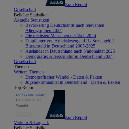
Zum Report
Gesellschaft
Beliebte Statistiken
Aktuelle Statistiken
Bevölkerung Deutschlands nach relevanten
Altersgruppen 2024
Die reichsten Menschen der Welt 2026
Empfänger von Arbeitslosengeld II / Sozialgeld /
Bürgergeld in Deutschland 2005-2025
Ausländer in Deutschland nach Nationalität 2025
Demografie: Altersstruktur in Deutschland 2024
Gesellschaft
Themen
Weitere Themen
Demografischer Wandel - Daten & Fakten
Jugendkriminalität in Deutschland - Daten & Fakten
Top Report
Zum Report
Verkehr & Logistik
Beliebte Statistiken