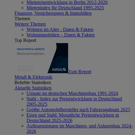
Mietpreisentwicklung in Berlin 2012-2026
Mietenindex für Deutschland 1995-2025
Finanzen, Versicherungen & Immobilien
Themen
Weitere Themen
Wohnen im Alter - Daten & Fakten
Wohnimmobilien – Daten & Fakten
Top Report
Zum Report
Metall & Elektronik
Beliebte Statistiken
Aktuelle Statistiken
Umsatz im deutschen Maschinenbau 1991-2024
Stahl - Index zur Preisentwicklung in Deutschland
2005-2025
Größte Automobilhersteller nach Fahrzeugabsatz 2025
Eisen und Stahl: Monatliche Preisentwicklung in
Deutschland 2025-2026
Auftragseingang im Maschinen- und Anlagenbau 2024-
2026