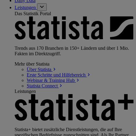
Daily Data
Leistungen
Das Statistik Portal
Trends aus 170 Branchen in 150+ Ländern und über 1 Mio.
Fakten im Direktzugriff.
Mehr über Statista
Über
Statista
Erste Schritte und
Hilfebereich
Webinar & Training
Hub
Statista
Connect
Leistungen
Statista+ bietet zusätzliche Dienstleistungen, die auf Ihre
spezifischen Bedürfnisse zugeschnitten sind. Als Ihr Partner